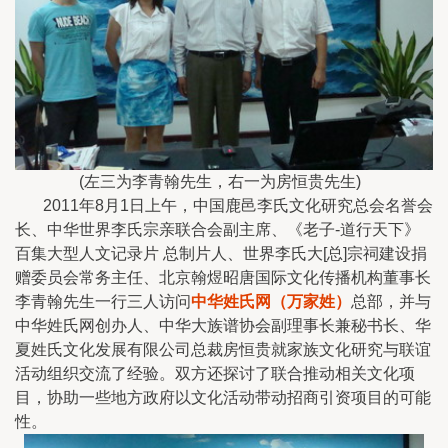
(左三为李青翰先生，右一为房恒贵先生)
2011年8月1日上午，中国鹿邑李氏文化研究总会名誉会
长、中华世界李氏宗亲联合会副主席、《老子-道行天下》
百集大型人文记录片 总制片人、世界李氏大[总]宗祠建设捐
赠委员会常务主任、北京翰煜昭唐国际文化传播机构董事长
李青翰先生一行三人访问
中华姓氏网（万家姓）
总部，并与
中华姓氏网创办人、中华大族谱协会副理事长兼秘书长、华
夏姓氏文化发展有限公司总裁房恒贵就家族文化研究与联谊
活动组织交流了经验。双方还探讨了联合推动相关文化项
目，协助一些地方政府以文化活动带动招商引资项目的可能
性。