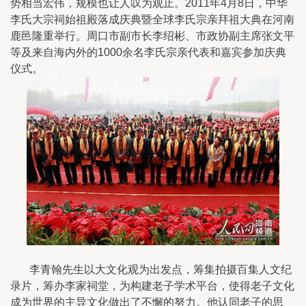
势相当宏伟，规模也让人叹为观止。2011年4月8日，中华
李氏大宗祠始祖殿落成庆典暨全球李氏宗亲拜祖大典在河南
鹿邑隆重举行。周口市副市长李绍彬、市政协副主席张文平
等及来自海内外的1000余名李氏宗亲代表和嘉宾参加庆典
仪式。
李青翰先生以大文化观为出发点，筹集拍摄百集人文纪
录片，筹办李家祠堂，为构建老子学术平台，使得老子文化
成为世界的主导文化做出了不懈的努力。他认同老子的思