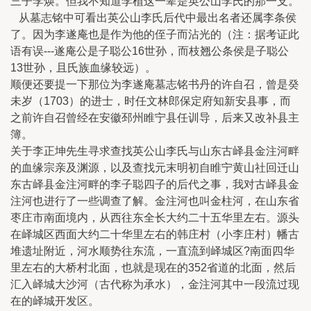
三子李焕。但我不知道李植这一辈是英公山李氏的那一支。
从墓志铭中可看出英公山李氏后代中最出名者还属李条侯
了。因为李遂庵也是作为他的侄子而沾光的（注：据考证此
语有误---遂庵公是子聪公16世孙，而枝翘公条侯是子聪公
13世孙，且氏族血缘较远）。
顺便还要提一下那位为李遂庵墓志铭书丹的许自召，曾是癸
未岁（1703）的进士，时任文林郎保定府知新安县事，而
之前许自召曾经在安徽邳州睢宁县任训导，后来又改补县主
簿。
关于李正坤先生寻求查找英公山李氏与山东古峄县金注河畔
的血缘宗亲及渊源，以及查找元末明初自睢宁黄山社回迁山
东古峄县金注河畔的李子聪四子的后代之事，我对古峄县金
注河也进行了一些调查了解。金注河也叫金柱河，在山东省
枣庄市南面境内，从西往东全长大约二十五华里左右。源头
在峄城区西面大约二十华里左右的韩庄村（小李庄村）幡古
堆遗址附近，河水顺势往东流，一直流到峄城区?南面四华
里左右的大桥村北面，也就是现在的352省道的北面，然后
汇入峄城大沙河（古代称为承水），金注河其中一段流过现
在的峄城开发区。