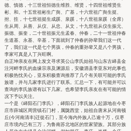
德、慎德，十三世祖恒德生维胜、维贤，十四世祖维贤生
彬、和。十五世祖彬生广舆、广基，十六世祖广舆生挺、
拊、拄，十七世祖挺生成蹊、泉蹊，十八世祖泉蹊（全席）
生从周、从善、从仪、从忠、从文，十九世祖从仪生振元、
振德、振奎，二十世祖振元生孟春、仲春，二十一世祖仲春
生道基、永基、辛基，下面就到了仲春的孙辈我们这一代
了，我们这一代是七个男孩，仲春的重孙辈又是八个男孩，
李家可真是人丁兴旺啊。
自正坤亲友在网上发文寻求英公山李氏始祖与山东古峄县金
注河畔李氏的血缘宗亲及渊源后，安徽泗县李亚东对此事也
积极热忱关心，亚东积极查询推荐了几个有关联可能的李氏
族谱，并与几家李氏进行了联系。汇总一下，有可能并可以
查询的李氏族谱有以下几家。也希望李氏亲友在有可能的情
况下予以关注。
一个是《峄阳石门李氏》，峄阳石门李氏族人起源地在今枣
庄市薛城区周营镇石门村，属陇西堂，始祖自唐末从河南顿
丘(今河南清丰)迁徙石门，至今海内外族人己逾十万，仅枣
庄市境内已有三万，为鲁南苏北地区的世家望族。其部分族