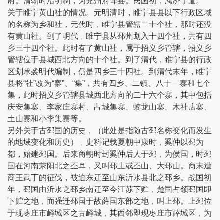
府。清朝时沿明制，为兖州府峄县。民国初，属济宁道。
关于睢宁黄山社的情况。元明清时，睢宁县县以下行政区域
的名称为乡和社，元代时，睢宁县管辖二十个社，那时还没
有黄山社。到了明代，睢宁县从邳州划入十四个社，共有四
乡三十四个社。此时有了黄山社，属于招义乡管辖，招义乡
管辖位于县城西北方向的十个社。到了清代，睢宁县的行政
区划承袭明代编制，仍是四乡三十四社。到清代末年，睢宁
县将“社”改为“寨”、“集”，共有四乡、二镇、八十一寨和七个
集，此时招义乡管辖县城西北方向的二十六个寨，其中包括
庆安集寨、李家庄寨村、占城集寨、蛟龙山寨、木社店寨、
土山寨和小李集寨等。
另外关于古邳国的历史，（此处是指随古邳名称变化而发生
的地域变化和历史），史料记载夏朝中康时，奚仲以邳为
都，始建邳国。后来商朝时封奚仲后人于邳，为侯国，时邳
国在河南荥阳北之丕阜，又叫邳上或丕山、大邳山。商末遭
商王武丁的征伐，被迫东迁至山东沂水县北之邳乡。战国初
年，邳国由沂水之邳乡南迁至今江苏下贮，楚国占领邳国即
下贮之地，而强迁邳国于故薛国东部之地，叫上邳。上邳位
于现枣庄市峄城区之古峄城，其西邻即现枣庄市薛城区，为