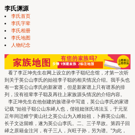
李氏渊源
李氏首页
李氏字辈
李氏相册
李氏地图
人物纪念
看了李正坤先生在网上设立的李子聪纪念馆，才第一次听
到关于英公山李氏的始祖李子聪的相关情况介绍。我手头也
有一套英公山李氏的新家谱，但是新家谱上只有谱系的排
列，没有祖辈李子聪及再往上家族源头情况的介绍内容。
李正坤先生在他创建的族谱录中写道，英公山李氏的家谱
记载 “始祖子聪公山东峄人也，偕祖妣张氏讳法玉，于元至
正年间迁睢宁黄山社之英公山为入睢始祖，卜葬英公山南。
长子文达留睢，遂为英公山李氏。二、三子早故。第四子回
峄之原籍金注河，有子三人，兴旺子孙，另为谱。”为此，