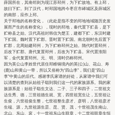
薛国所在，其南邻则为现江苏邳州，为下贮故地。有上邳，
故曰下贮。到了汉代，时邳国地跨今枣庄市峄城区及薛城区
的南部，应作上邳。
关于邳地的名称变化，（此处是指不变的邳地地域随历史发
展而产生的名称变化），现时的邳地，秦代置下贮县，是下
贮称县之始。汉代高祖封韩信为楚王，建都下贮，东汉时建
下贮国。魏时置下贮郡。晋时置下贮国。南北朝时先后置下
贮郡，北周始建邳州，为下贮称邳州之始。隋代时置邳州，
后改下贮郡。唐代复置邳州，后改为下贮县。宋代置淮阳
军，金代复置邳州。元、明、清时仍称邳州。
因为英公山李姓世代居住邳睢铜境内的英(公)山、花山、寿
(鹿)山和黄山一带，所以又俗称为“四山李”，我们是“四山
李”中黄山的后代。感谢李氏家谱的好处，从家谱中我们可
以清楚的查到从始祖子聪到我们这一代的家族源系。我的家
族源系是：始祖子聪生文达、二子、三子和四子，二世祖文
达生秀、德，三世祖德生就、宽，四世祖宽生让，五世祖让
生俊，六世祖俊生整，七世祖整生彦才、彦明，八世祖彦才
生端、源，九世祖源生昙、昆、贤、茂，十世祖茂生南山、
北山、东山、衮，十一世祖东山生联章，十二世祖联章生恒