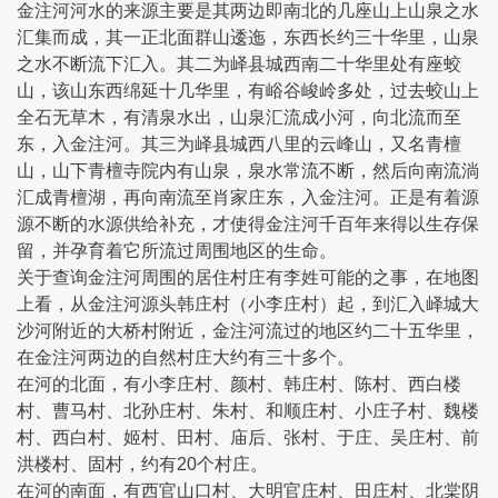
金注河河水的来源主要是其两边即南北的几座山上山泉之水
汇集而成，其一正北面群山逶迤，东西长约三十华里，山泉
之水不断流下汇入。其二为峄县城西南二十华里处有座蛟
山，该山东西绵延十几华里，有峪谷峻岭多处，过去蛟山上
全石无草木，有清泉水出，山泉汇流成小河，向北流而至
东，入金注河。其三为峄县城西八里的云峰山，又名青檀
山，山下青檀寺院内有山泉，泉水常流不断，然后向南流淌
汇成青檀湖，再向南流至肖家庄东，入金注河。正是有着源
源不断的水源供给补充，才使得金注河千百年来得以生存保
留，并孕育着它所流过周围地区的生命。
关于查询金注河周围的居住村庄有李姓可能的之事，在地图
上看，从金注河源头韩庄村（小李庄村）起，到汇入峄城大
沙河附近的大桥村附近，金注河流过的地区约二十五华里，
在金注河两边的自然村庄大约有三十多个。
在河的北面，有小李庄村、颜村、韩庄村、陈村、西白楼
村、曹马村、北孙庄村、朱村、和顺庄村、小庄子村、魏楼
村、西白村、姬村、田村、庙后、张村、于庄、吴庄村、前
洪楼村、固村，约有20个村庄。
在河的南面，有西官山口村、大明官庄村、田庄村、北棠阴