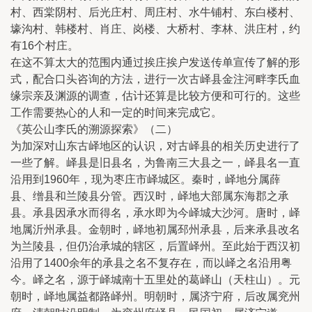
村、西棠阴村、后光庄村、周庄村、水牛铺村、东白楼村、
壕沟村、韩楼村、肖庄、岗楼、大桥村、李林、洪庄村，约
有16个村庄。
在这不算太大的范围内通过挨庄挨户发送传单宣传了解的形
式，配合口头咨询的方法，进行一次古峄县金注河畔李氏血
缘宗亲及渊源的调查，估计还算是比较方便和可行的。这些
工作需要热心的人和一定的时间来完成它。
《英公山李氏的溯源探索》（二）
为加深对山东古峄地区的认识，对古峄县的相关历史进行了
一些了解。峄县是旧县名，为鲁南三大县之一，峄县名一直
沿用到1960年，现为枣庄市峄城区。秦时，峄地分属薛
县、缯县和兰陵县分管。西汉时，峄地大部属东海郡之承
县。承县因承水而得名，承水即为今峄城大沙河。唐时，峄
地属沂州承县。金朝时，峄地初属邳州承县，后来承县改名
为兰陵县，但仍治承城的辖区，后置峄州。至此始于西汉初
沿用了1400余年的承县之名不复存在，而以峄之名沿用粤
今。峄之名，源于峄城南十五里处的葛峄山（天柱山）。元
朝时，峄地属益都路峄州。明朝时，属济宁府，后改属兖州