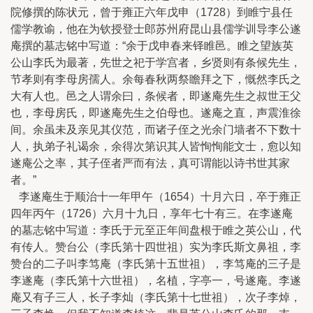
院修撰的陈状元，曾于雍正六年戊申（1728）到睢宁县任
儒学教谕，他在为钦授登士郎苏州府昆山县儒学训导李公遂
庵撰的墓志铭中写道：“余于戊申春来铎睢邑。睢之望族英
公山李氏为最著，先世之祀于学宫者，乡贤则有条候先生，
节孝则有李母房孺人。余每春秋两祭瞻拜之下，慨然李氏之
大有人也。邑之人谓余曰，条候者，即遂庵先生之叔世王父
也，李母房氏，即遂庵先生之伯母也。遂庵之直，声震淮徐
间。余虽未及亲见其仪范，而诸子侄之光余门墙者不下数十
人，执弟子礼谒余，余得次第识其人皆恂恂能文士，愈以知
遂庵公之率，其子侄者严而有法，真可谓能以诗书世其家
者。”
李遂庵生于顺治十一年甲午（1654）十月六日，卒于雍正
四年丙午（1726）六月十九日，享年七十有三。在李遂庵
的墓志铭中写道：李氏于元至正年间盘根于睢之英公山，代
有传人。赞台公（李氏第十四世祖）实为李氏斯文鼻祖，李
赞台的二子叫李笃庵（李氏第十五世祖），李笃庵的三子是
李遂庵（李氏第十六世祖），名植，字亭一，号遂庵。李遂
庵又有子三人，长子李灿（李氏第十七世祖），次子李焯，