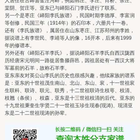
人居住在古峄县金注河畔，例如韩庄、李庄、肖桥、余庄、
棠阴、贺庄等。亚东已与峄阳石门李氏进行了联系。
另一个是枣庄《峄阳李氏族谱》，民国时期李德厚、李富润
等创修，民国三年（1914年）的石印本，六册共十一卷。
还有《李氏族谱》，属居住在山东枣庄、江苏邳州的李姓，
据说谱上有李世民、李靖等人的像，16开本，后来有1999
年的修谱本。
另外还有《峄阳石羊李氏》，据说峄阳石羊李氏自西汉陇西
历经唐宋元明间一路徙居鲁滕薛邑，因祖居处有一西汉大将
军墓前的石羊，故称石羊李。
亚东亲友对英公山李氏的历史也很感兴趣，他续家族的谱系
是：亚东的十世祖茂生南山、北山、东山、衮，十一世祖衮
生联科、联诗、联元、联秀，十二世祖联诗生枝萼、枝清、
枝翘（条侯）、枝森，亚东是十三世祖枝清的后代。亚东的
十九世祖秉奎生学贤二十一世祖玉珍生现春(现涛)、现清亚
东是二十二世祖现涛的孙辈。