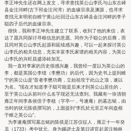
李正坤先生还在网上发文，寻求查找英公山李氏与山东古峄
县金注河畔(古下邳金注河湾）的血缘宗亲及渊源，也寻求
查找元末明初自睢宁黄山社回迁山东古峄县金注河畔的李子
聪四子后代的血缘宗亲。
很快，我和李正坤先生建立了联系，收到了他的来信，表
达了愿共同探讨寻根信息的意愿。同作为子聪公的后裔，而
且同对英公山李氏起源和延续感兴趣，可以一起来探讨英公
山李氏的相关信息，充实丰富李氏家谱的相关内容，为英公
山李氏的兴旺昌盛添砖加瓦。
我一直对李家的历史很感兴趣，我曾经一度以为英公山的
李，都是英国公李绩（李懋功）的后代，因为史书上提到睢
宁的英公山是“昔者李懋功裔，立始祖坟于此山之顶，遂以
为名。”现在才知道李子聪可能是后来才到英公山居住的，
至于英公山从前叫什么名字现还无法查到。我藏有一块清朝
雍正年间李条侯侄子李植（字亭一，号遂庵）的墓志铭，由
当时的状元陈倓撰写的，上面提到“李氏於元至正年间盘根
于睢之英公山”。
为李遂庵撰写墓志铭的陈倓是江苏仪征人，雍正十一年癸
丑（1733）考中状元。身为赐进士及第日讲官起居注翰林