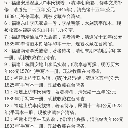
5：福建安溪澄瀛大□李氏族谱，(清)李朝谦纂，修李文周补
修，清道光二十五年(公元1845年)，清光绪十五年(公元
1889年)补修写本。现被收藏在台湾省。
6：福建东山李氏家谱一卷，李猷明纂，木刻活字印本。现
被收藏在福建省东山县县志办公室。
7：福建南靖油坑李氏族谱，著者待考，清道光十五年(公元
1835年)李慎潛木刻活字印本一册。现被收藏在台湾省。
8：福建南靖李氏族谱，著者待考，清朝末期木刻活字印本
一册。现被收藏在台湾省。
9：福建上杭同安地山李氏实谱，(明)李志可撰，明万历六
年(公元1578年)手写本一册。现被收藏在台湾省。
10：福建上杭李氏族谱，(清)叶君昂撰，清道光五年(公元
1825年)手写本一册。现被收藏在台湾省。
11：福建上杭李氏族谱，著者待考，清光绪十五年(公元
1889年)手写本一册。现被收藏在台湾省。
12：福建上杭李氏族簿，著者待考，民国十二年(公元1923
年)手写本一册。现被收藏在台湾省。
13：福建永定李林氏族谱，(清)李传兴撰，清光绪九年(公元
1883年)手写本一册。现被收藏在台湾省。