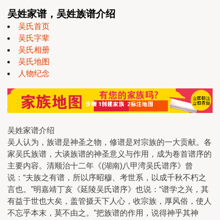
吴姓家谱，吴姓族谱介绍
吴氏首页
吴氏字辈
吴氏相册
吴氏地图
人物纪念
吴姓家谱介绍
吴人认为，族谱是神圣之物，修谱是对宗族的一大贡献。各
家吴氏族谱，大谈族谱的神圣意义与作用，成为卷首谱序的
主要内容。清顺治十二年《(湖南)八甲湾吴氏谱序》曾
说：“夫族之有谱，所以序昭穆、考世系，以成千秋不朽之
言也。”明嘉靖丁亥《延陵吴氏谱序》也说：“谱学之兴，其
有益于世也大矣，盖管摄天下人心，收宗族，厚风俗，使人
不忘乎本末，莫不由之。”把族谱的作用，说得神乎其神