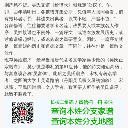
则严惩不贷。吴氏支谱《给谱录》就规定“公议子、午、
卯、酉年清明日，各携谱齐集公所，凭值年人眼同会看，倘
有毁坏者听罚，其遗失出典者，议罚不轻，严追不贷。”
各家修谱，往往都要请学者名流，政界要人或本族名人作
序，吴姓族谱也不例外。一篇序文，或述本族发展历史，或
述修谱缘起经过，或论族谱之重要意义。因此，一篇序文就
是一篇简短的历史和道德文章，而同时，往往也是一篇散文
佳作。
现存吴姓谱序，最早当推唐代著名文学家吴少微的《吴氏正
宗谱序》。吴少微是季札的第61世孙，他的诗文雄迈高丽，
与富嘉谟合称“吴富体”。此后之吴氏谱序，宋初有著名学
者、龙图阁大学士吴遵路的《丹阳吴氏宗支录初编叙》。宋
以降，至民国时期，文人学者、政客要人所作的吴氏谱序，
就数不胜数了。