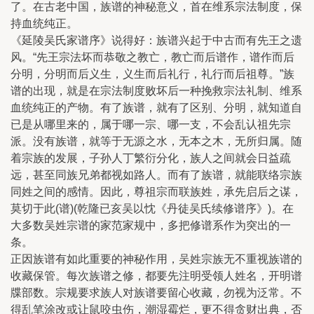
了。在古老中国，族谱的神秘意义，首在维系宗法制度，保
持血统纯正。
《延陵吴氏家谱序》说得好：族谱兴起于中古而有先王之遗
风。“先王宗法坏而恭敬之教亡，教亡而后谱作，谱作而后
分明，分明而后义生，义生而后礼行，礼行而后祖尊。”族
谱的出现，就是在宗法制度败坏后一种挽救宗法礼制、维系
血统纯正的产物。有了族谱，就有了区别、分明，就知道自
已是从哪里来的，属于哪一宗、哪一支，不会乱认祖先宗
派。没有族谱，就等于无源之水，无本之木，无所归属。随
着宗族的发展，子孙人丁繁衍分化，族人之间就会日益疏
远，甚至同族兄弟都视如路人。而有了族谱，就能联络宗族
同姓之间的感情。因此，尊祖宗而联族姓，承先启后之谋，
莫切于此(谱)(乾隆已亥吴以忱《丹徒吴氏续修谱序》)。在
大多数吴姓宗谱的家范家规中，多把修谱系作为突出的一
条。
正因族谱有如此重要的神秘作用，吴姓宗族无不重视族谱的
收藏保管。每次族谱之修，都要先注明受领人姓名，开明谱
牒部数。宗规要求族人对族谱要留心收藏，勿视为泛常。不
得乱笔涂改或让鼠咬虫伤，潮湿霉烂，更不得贪财出典，否