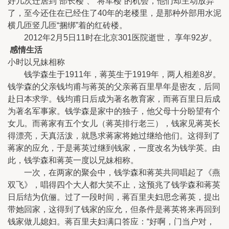
好几次迁居到“部长楼”、“将军楼”的机会，他们却主动放弃
了，至今还住在已经住了40年的老楼里，是那种外部用水泥
横几匝竖几匝“捆绑”着的红砖楼。
2012年2月5日11时在北京301医院逝世， 享年92岁。
感情生活
小时以兄妹相称
钱学森生于1911年，蒋英生于1919年，两人相差8岁。
钱学森的父亲钱均甫与蒋英的父亲蒋百里早年是密友，后同
赴日本求学。钱均甫日后成为著名教育家，而蒋百里日后成
为著名军事家。钱学森是家中的独子，他父母十分盼望有个
女儿。而蒋家有五个女儿（蒋英排行老三），钱家见蒋英长
得漂亮，天真活泼，就恳求蒋家将她过继给他们。这得到了
蒋家的应允，于是蒋英过继到钱家，一度改名为钱学英。由
此，钱学森和蒋英一度以兄妹相称。
一次，在两家的聚会中，钱学森和蒋英共同唱起了《燕
双飞》，唱得四个大人都大笑不止，这预兆了钱学森和蒋英
日后结为伉俪。过了一段时间，蒋百里夫妇思念蒋英，提出
带她回家，这得到了钱家的应允，但条件是蒋英将来再回到
钱家做儿媳妇。蒋百里夫妇满口答应：“好啊，门当户对，