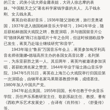
的三女，武侠小说大师金庸表姐，大诗人徐志摩的表
妹。“中国航天之父”著名科学家钱学森的夫人。儿子钱永
刚、女儿钱永真。
蒋英自幼喜好音乐，1936年随父游欧洲，旅行意奥诸
国，1937年进入德国柏林音乐大学研习，1941年毕业，随
后获柏林德国大戏院之聘，数度演唱，并与德国留音片公
司“德律风根”商订出版唱片十年之合同，但这时候德欧战争
已发生，蒋英乃赴瑞士继续研究“和音学”。
1943年瑞士“鲁辰”万国音乐年会上，蒋英参加匈牙利高
音名师依隆娜•德瑞高所主办的各国女高音比赛，名列第
一，为东亚获胜之第一人。其后两年，蒋英均被邀请参加演
唱，甚获欧洲名家之赞赏。1944年毕业于瑞士路山音乐学
院。1947年5月31日，蒋英在上海兰心大戏院举行归国后第
一次演唱会，由钢琴名家马果斯基教授伴奏，成绩甚佳。
1980年加入中国共产党。
1947年起点美国。1955年回国。长年任教于中央音乐
学院，历任声乐系教研室主任、歌剧系副主任、教授。蓍有
《西欧声乐艺术发展史》，合译有《肖邦传》，《舒曼传》
等。