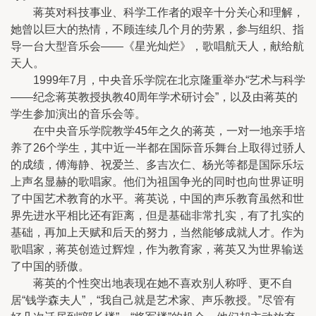
蒋英对科技事业、科学工作者的艰辛十分关心和理解，
她曾以巨大的热情，不顾连续几个月的劳累，参与组织、指
导一台大型音乐会——《星光灿烂》，歌唱航天人，献给航
天人。
1999年7月，中央音乐学院在北京隆重举办“艺术与科学
——纪念蒋英教授执教40周年学术研讨会”，以及由蒋英的
学生参加演出的音乐会等。
在中央音乐学院教学45年之久的蒋英，一对一地亲手培
养了26个学生，其中近一半都在国际音乐舞台上取得过骄人
的成绩，傅海静、祝爱兰、多吉次仁、杨光等都是国际乐坛
上声名显赫的歌唱家。他们为祖国争光的同时也向世界证明
了中国艺术教育的水平。蒋英说，中国的声乐教育虽然和世
界先进水平相比还有距离，但是基础非常扎实，有了扎实的
基础，再加上天赋和后天的努力，当然能够成就人才。作为
歌唱家，蒋英创造过辉煌，作为教育家，蒋英又为世界输送
了中国的骄傲。
蒋英的个性突出地表现在她不喜欢别人称呼、更不自
居“钱学森夫人”，“我自己就是艺术家、声乐教授。”尽管有