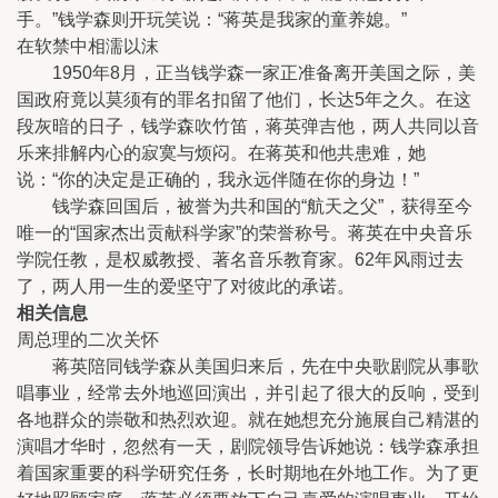
手。”钱学森则开玩笑说：“蒋英是我家的童养媳。”
在软禁中相濡以沫
1950年8月，正当钱学森一家正准备离开美国之际，美
国政府竟以莫须有的罪名扣留了他们，长达5年之久。在这
段灰暗的日子，钱学森吹竹笛，蒋英弹吉他，两人共同以音
乐来排解内心的寂寞与烦闷。在蒋英和他共患难，她
说：“你的决定是正确的，我永远伴随在你的身边！”
钱学森回国后，被誉为共和国的“航天之父”，获得至今
唯一的“国家杰出贡献科学家”的荣誉称号。蒋英在中央音乐
学院任教，是权威教授、著名音乐教育家。62年风雨过去
了，两人用一生的爱坚守了对彼此的承诺。
相关信息
周总理的二次关怀
蒋英陪同钱学森从美国归来后，先在中央歌剧院从事歌
唱事业，经常去外地巡回演出，并引起了很大的反响，受到
各地群众的崇敬和热烈欢迎。就在她想充分施展自己精湛的
演唱才华时，忽然有一天，剧院领导告诉她说：钱学森承担
着国家重要的科学研究任务，长时期地在外地工作。为了更