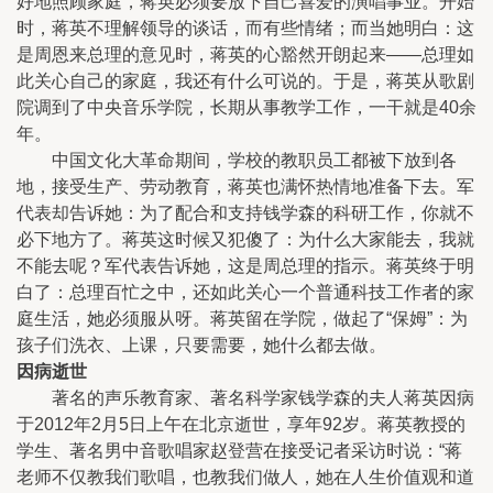
好地照顾家庭，蒋英必须要放下自己喜爱的演唱事业。开始
时，蒋英不理解领导的谈话，而有些情绪；而当她明白：这
是周恩来总理的意见时，蒋英的心豁然开朗起来——总理如
此关心自己的家庭，我还有什么可说的。于是，蒋英从歌剧
院调到了中央音乐学院，长期从事教学工作，一干就是40余
年。
中国文化大革命期间，学校的教职员工都被下放到各
地，接受生产、劳动教育，蒋英也满怀热情地准备下去。军
代表却告诉她：为了配合和支持钱学森的科研工作，你就不
必下地方了。蒋英这时候又犯傻了：为什么大家能去，我就
不能去呢？军代表告诉她，这是周总理的指示。蒋英终于明
白了：总理百忙之中，还如此关心一个普通科技工作者的家
庭生活，她必须服从呀。蒋英留在学院，做起了“保姆”：为
孩子们洗衣、上课，只要需要，她什么都去做。
因病逝世
著名的声乐教育家、著名科学家钱学森的夫人蒋英因病
于2012年2月5日上午在北京逝世，享年92岁。蒋英教授的
学生、著名男中音歌唱家赵登营在接受记者采访时说：“蒋
老师不仅教我们歌唱，也教我们做人，她在人生价值观和道