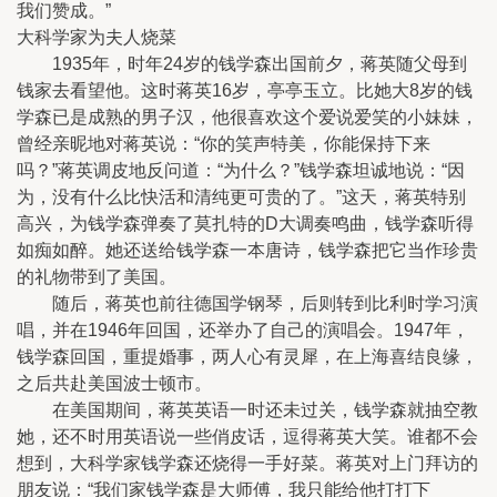
我们赞成。”
大科学家为夫人烧菜
1935年，时年24岁的钱学森出国前夕，蒋英随父母到
钱家去看望他。这时蒋英16岁，亭亭玉立。比她大8岁的钱
学森已是成熟的男子汉，他很喜欢这个爱说爱笑的小妹妹，
曾经亲昵地对蒋英说：“你的笑声特美，你能保持下来
吗？”蒋英调皮地反问道：“为什么？”钱学森坦诚地说：“因
为，没有什么比快活和清纯更可贵的了。”这天，蒋英特别
高兴，为钱学森弹奏了莫扎特的D大调奏鸣曲，钱学森听得
如痴如醉。她还送给钱学森一本唐诗，钱学森把它当作珍贵
的礼物带到了美国。
随后，蒋英也前往德国学钢琴，后则转到比利时学习演
唱，并在1946年回国，还举办了自己的演唱会。1947年，
钱学森回国，重提婚事，两人心有灵犀，在上海喜结良缘，
之后共赴美国波士顿市。
在美国期间，蒋英英语一时还未过关，钱学森就抽空教
她，还不时用英语说一些俏皮话，逗得蒋英大笑。谁都不会
想到，大科学家钱学森还烧得一手好菜。蒋英对上门拜访的
朋友说：“我们家钱学森是大师傅，我只能给他打打下