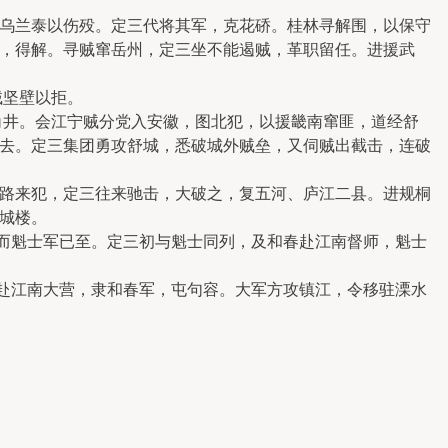
乌兰泰以伤殁。定三代将其军，克花硚。桂林寻解围，以保守
，得解。寻贼窜岳州，定三坐不能遏贼，革职留任。进援武
贼坚壁以拒。
井。会江宁贼分党入安徽，图北犯，以援畿南窜匪，道经舒
去。定三集团勇攻舒城，悉破城外贼垒，又伺贼出截击，连破
路来犯，定三往来驰击，大破之，复五河、庐江二县。进规桐
城楼。
而魁士军已至。定三初与魁士同列，及和春赴江南督师，魁士
赴江南大营，隶和春军，屯句容。大军方攻镇江，令移驻溧水