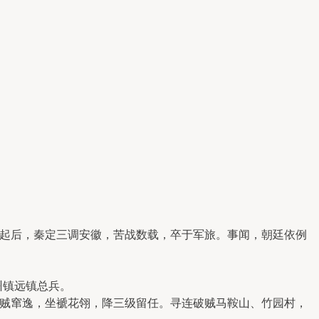
兴起后，秦定三调安徽，苦战数载，卒于军旅。事闻，朝廷依例
州镇远镇总兵。
贼窜逸，坐褫花翎，降三级留任。寻连破贼马鞍山、竹园村，