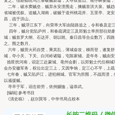
复之。偕副都统乌兰泰破贼新墟，又夺双髻山、猪仔峡要隘，
二年，破水窦贼垒，贼弃永安溃围走，擒贼首洪大泉。贼趋
省城被优叙。追贼入湖南，破贼于道州桃花井、五里亭、龙安
昌，战于洪山。
三年，贼浮江东下，向荣率大军由陆路追之，令和春及定三
四年，贼分党陷庐州，和春疏调定三及郑魁士率所部往助剿
城；贼首罗大纲、石达开、胡以晄、秦日昌等合众数万，四路
之。围之数月。
六年，贼营火药自焚，乘其乱，薄城奋攻，梯而登，遂复舒
城，夺小关、下关、白河岭诸隘，屯陈家铺。是年冬，贼由安
捻匪扰河南，诏定三赴蒙城、亳州会剿，以郑魁士代任桐城
会办安徽军务，权位出定三上，又因争饷，定三心不平，上疏
七年春，贼又陷庐江，进犯桐城。官军为所围，不战而溃，
以遏援贼。
寻卒于军，诏念前劳，依例赐恤，谥恭武。
[编辑] 参考书目
《清史稿》，赵尔巽等，中华书局点校本