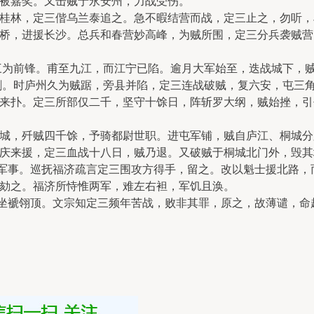
被嘉奖。又击贼于永安州，力战受伤。
桂林，定三偕乌兰泰追之。急不暇结营而战，定三止之，勿听，
桥，进援长沙。总兵和春营妙高峰，为贼所围，定三分兵袭贼营
为前锋。甫至九江，而江宁已陷。逾月大军始至，迭战城下，
。时庐州久为贼踞，旁县并陷，定三连战破贼，复六安，屯三角
来扑。定三所部仅二千，坚守十馀日，阵斩罗大纲，贼始挫，引
城，歼贼四千馀，予骑都尉世职。进屯军铺，贼自庐江、桐城分
庆来援，定三血战十八日，贼乃退。又破贼于桐城北门外，毁其
军事。巡抚福济疏言定三围攻方得手，留之。改以魁士援北路，
劾之。福济所恃惟两军，难左右袒，军饥且涣。
坐褫翎顶。文宗知定三频年苦战，败非其罪，原之，故薄谴，命