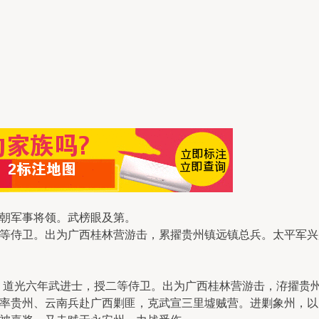
清朝军事将领。武榜眼及第。
二等侍卫。出为广西桂林营游击，累擢贵州镇远镇总兵。太平军
人。道光六年武进士，授二等侍卫。出为广西桂林营游击，洊擢贵
率贵州、云南兵赴广西剿匪，克武宣三里墟贼营。进剿象州，以