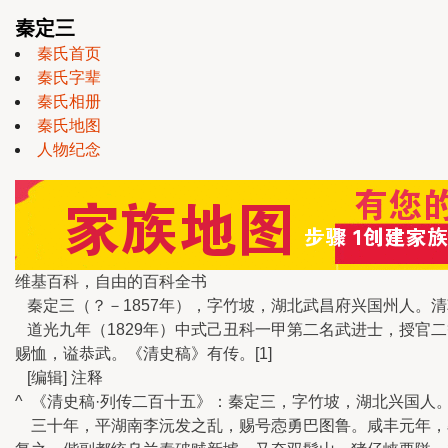
秦定三
秦氏首页
秦氏字辈
秦氏相册
秦氏地图
人物纪念
维基百科，自由的百科全书
秦定三（？－1857年），字竹坡，湖北武昌府兴国州人。
道光九年（1829年）中式己丑科一甲第二名武进士，授官
赐恤，谥恭武。《清史稿》有传。[1]
[编辑] 注释
^ 《清史稿·列传二百十五》：秦定三，字竹坡，湖北兴国
三十年，平湖南李沅发之乱，赐号悫勇巴图鲁。咸丰元年，