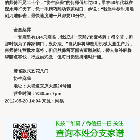
的师傅不足二十个，“协生麻雀”的何师傅年过80，早在50年代就在
深水埗打天下，凭一手精巧雕功养家糊口。他说：“我当学徒时用雕
刻刀雕麻雀，最快速度雕一只都要10分钟。
全套架撑
一套麻里有144只麻雀，我试过一天雕7套麻将牌！很辛苦，但
那时候为了养家糊口，没办法。”自从麻将牌改用机械大量生产后，
何师傅转营批发麻将，但仍然保留两部古董雕刻机，替人修补麻将
牌赚点零钱，行业虽式微，但每日仍坚持准时开铺。
麻雀款式五花八门
协生麻雀
地址：大埔道东庐大厦24号铺
营业时间：9:30am-7pm
2012-05-20 14:04 来源：网易