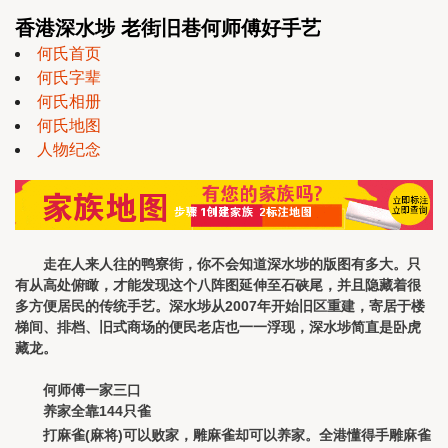
香港深水埗 老街旧巷何师傅好手艺
何氏首页
何氏字辈
何氏相册
何氏地图
人物纪念
走在人来人往的鸭寮街，你不会知道深水埗的版图有多大。只
有从高处俯瞰，才能发现这个八阵图延伸至石硖尾，并且隐藏着很
多方便居民的传统手艺。深水埗从2007年开始旧区重建，寄居于楼
梯间、排档、旧式商场的便民老店也一一浮现，深水埗简直是卧虎
藏龙。
何师傅一家三口
养家全靠144只雀
打麻雀(麻将)可以败家，雕麻雀却可以养家。全港懂得手雕麻雀