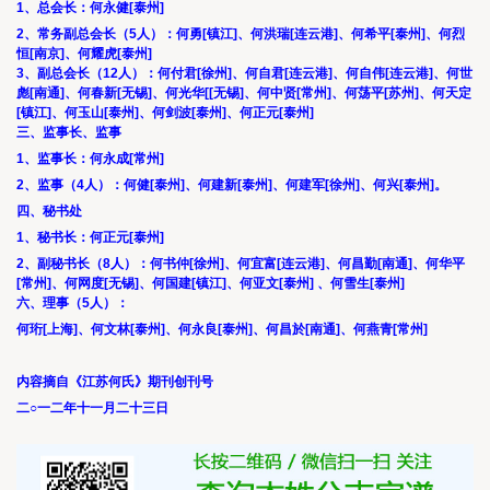
1、总会长：何永健[泰州]
2、常务副总会长（5人）：何勇[镇江]、何洪瑞[连云港]、何希平[泰州]、何烈
恒[南京]、何耀虎[泰州]
3、副总会长（12人）：何付君[徐州]、何自君[连云港]、何自伟[连云港]、何世
彪[南通]、何春新[无锡]、何光华[[无锡]、何中贤[常州]、何荡平[苏州]、何天定
[镇江]、何玉山[泰州]、何剑波[泰州]、何正元[泰州]
三、监事长、监事
1、监事长：何永成[常州]
2、监事（4人）：何健[泰州]、何建新[泰州]、何建军[徐州]、何兴[泰州]。
四、秘书处
1、秘书长：何正元[泰州]
2、副秘书长（8人）：何书仲[徐州]、何宜富[连云港]、何昌勤[南通]、何华平
[常州]、何网度[无锡]、何国建[镇江]、何亚文[泰州] 、何雪生[泰州]
六、理事（5人）：
何珩[上海]、何文林[泰州]、何永良[泰州]、何昌於[南通]、何燕青[常州]
内容摘自《江苏何氏》期刊创刊号
二○一二年十一月二十三日