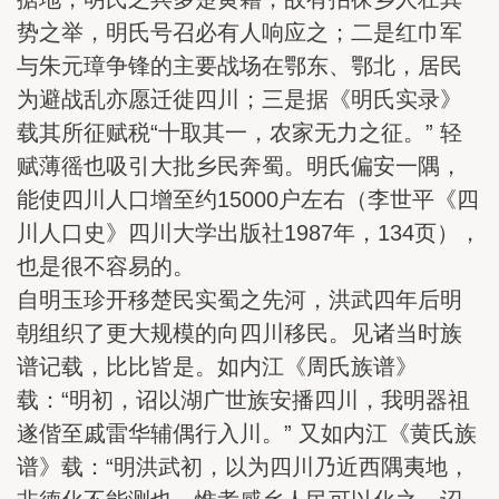
势之举，明氏号召必有人响应之；二是红巾军
与朱元璋争锋的主要战场在鄂东、鄂北，居民
为避战乱亦愿迁徙四川；三是据《明氏实录》
载其所征赋税“十取其一，农家无力之征。” 轻
赋薄徭也吸引大批乡民奔蜀。明氏偏安一隅，
能使四川人口增至约15000户左右（李世平《四
川人口史》四川大学出版社1987年，134页），
也是很不容易的。
自明玉珍开移楚民实蜀之先河，洪武四年后明
朝组织了更大规模的向四川移民。见诸当时族
谱记载，比比皆是。如内江《周氏族谱》
载：“明初，诏以湖广世族安播四川，我明器祖
遂偕至戚雷华辅偶行入川。” 又如内江《黄氏族
谱》载：“明洪武初，以为四川乃近西隅夷地，