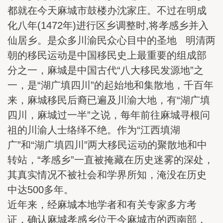
都就在今天麻城市鼓楼办沈家庄。不过在明成
化八年(1472年)进行区乡调整时,将孝感乡并入
仙居乡。是众多川渝民众心目中的圣地 明清两
朝的移民运动是中国移民史上最重要的组成部
分之一，麻城是中国古代“八大移民发源地”之
一，是“湖广填四川”的起始地和集散地，千百年
来，麻城移民后裔已遍及川渝大地，有“湖广填
四川，麻城过一半”之说，每年前往麻城寻根问
祖的川渝人士络绎不绝。作为“江西填湖
广”和“湖广填四川”两大移民运动的聚散地和中
转站，“孝感乡”一直被掩藏在历史迷雾的深处，
其真实情况不被社会和学界所知，淹没在历史
中达500多年。
近年来，经麻城本地学者和有关专家多方考
证，确认麻城孝感乡位于今麻城市的西南部，