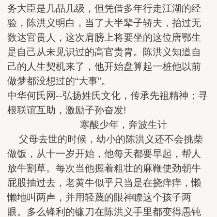
务大臣是几品几级，但凭借多年行走江湖的经
验，陈洪义明白，当了大半辈子轿夫，抬过无
数达官贵人，这次肩膀上将要坐的这位唐鄂生
是自己从未见识过的高官贵胄。陈洪义知道自
己的人生契机来了，他开始盘算起一桩他以前
做梦都没想过的“大事”。
中华何氏网--弘扬姓氏文化，传承先祖精神；寻
根联谊互助，激励子孙奋发!
寒酸少年，奔波生计
父母去世的时候，幼小的陈洪义还不会挑柴
做饭，从十一岁开始，他每天都要早起，帮人
放牛割草。每次当他握着粗壮的麻鞭使劲朝牛
屁股抽过去，老黄牛似乎只当是在挠痒痒，懒
懒地叫两声，并用轻蔑的眼神瞟这个孩子两
眼。多么锋利的镰刀在陈洪义手里都变得愚钝