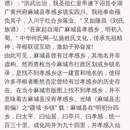
谱》：“洪武出治，我圣祖仁皇帝遂下诏旨令湖
广黄州府麻城县孝感乡填实四川。我祖奉命襁
负其子，入川于红合乡落业。” 又如隆昌《刘氏
族谱》：“吾家起自湖广麻城县孝感乡，明初入
蜀。” 中华何氏网--弘扬姓氏文化，传承先祖精
神；寻根联谊互助，激励子孙奋发!
由此可见，麻城县曾有过孝感乡，其地名并非
虚构。然而查检当今麻城市行政区划或乡镇名
录，是找不到孝感乡这一建置和地名的，使得
许多寻根者断然否定曾经有过孝感乡的历史存
在。在当今麻城市版图上找不到孝感乡，并不
意味着古麻城县没有孝感乡。光绪《麻城县志
前编》之“疆域·乡镇” 载：麻城县在“明初分四
乡，曰太平、曰仙居、曰亭川、曰孝感，统一
百三十里。成化间并为九十四里，并孝感入仙