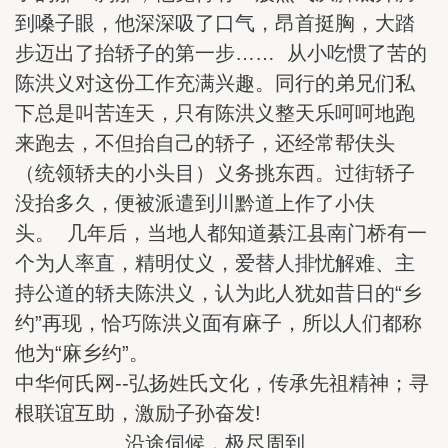
到嗓子眼，他深深吸了口气，昂首挺胸，大踏
步迈出了抬轿子的第一步…… 从小吃惯了苦的
陈洪义对这份工作充满兴趣。同行的弟兄们私
下总是叫苦连天，只有陈洪义整天乐呵呵地跑
来跑去，不但抬自己的轿子，还经常帮伕头
（统领轿夫的小头目）义务挑东西。过街轿子
没抬多久，便被派遣到川黔道上作了小伕
头。 几年后，当地人都知道綦江县南门桥有一
个为人率直，精明仗义，爱替人排忧解难、主
持公道的轿夫陈洪义，认为此人犹如昔日的“乡
约”再现，恰巧陈洪义面有麻子，所以人们都称
他为“麻乡约”。
中华何氏网--弘扬姓氏文化，传承先祖精神；寻
根联谊互助，激励子孙奋发!
沿途伺候，极尽周到