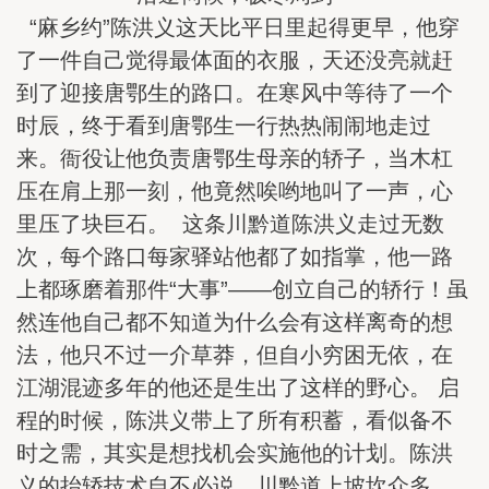
“麻乡约”陈洪义这天比平日里起得更早，他穿
了一件自己觉得最体面的衣服，天还没亮就赶
到了迎接唐鄂生的路口。在寒风中等待了一个
时辰，终于看到唐鄂生一行热热闹闹地走过
来。衙役让他负责唐鄂生母亲的轿子，当木杠
压在肩上那一刻，他竟然唉哟地叫了一声，心
里压了块巨石。 这条川黔道陈洪义走过无数
次，每个路口每家驿站他都了如指掌，他一路
上都琢磨着那件“大事”——创立自己的轿行！虽
然连他自己都不知道为什么会有这样离奇的想
法，他只不过一介草莽，但自小穷困无依，在
江湖混迹多年的他还是生出了这样的野心。 启
程的时候，陈洪义带上了所有积蓄，看似备不
时之需，其实是想找机会实施他的计划。陈洪
义的抬轿技术自不必说，川黔道上坡坎众多，