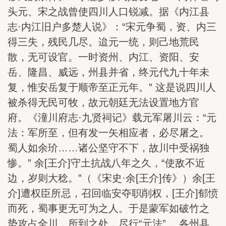
头元、宋之战曾使四川人口锐减。据《内江县
志·内江旧户多楚人说》：“宋元争蜀，资、内三
得三失，残民几尽。迨元一统，则己地荒民
散，无可设官。一时资州、内江、资阳、安
岳、隆昌、威远，州县并省，终元代九十年未
复，惟安岳复于顺帝至正元年。” 这是说四川人
被杀得无民可牧，故元朝廷无法设置地方官
府。《潼川府志·九贤祠记》载元军屠川云：“元
法：军所至，但有发一矢相应者，必尽屠之。
蜀人如余玠……诸公坚守不下，故川中受祸独
惨。” 余[王介]守土抗战八年之久，“使敌不近
边，岁则大稔。”（《宋史·余[王介]传》）余[王
介]遭权臣所忌，召回临安夺职削权，[王介]郁愤
而死，蜀事更无可为之人。于是蒙军如破竹之
势攻占全川，所到之处，尽行“元法” 。各州县