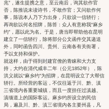
兆”，遂生提携之意，至云南后，询其欲作官
否，陈推说未读诗书，不敢作官；又问欲作何
事，陈说本人乃下力出身，只欲设一信轿行；
再询欲以何名招牌，陈答：众人有意称我“麻乡
约”，愿以此为名。于是，唐当即帮助他在昆明
建立了一信轿行，除将部分公文函件交其递送
外，同时函告四川、贵州、云南各有关衙署，
予以支持和保护。
就这样，由于得到封建官僚的青睐和大力支
持，大约在清代咸丰二年（公元1852年），陈
洪义就以“麻乡约”为招牌，在昆明设立了大帮信
轿行。所经营的客运，不仅往返于川、黔、滇
三省境内各重要城镇，而且一度担任过滇越、
滇缅道上的国际客运。麻乡约所设立的民信
局，遍及川、黔、滇三省境内各主要州县，凡