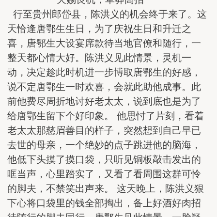
行至贵州郎岱县，陈洪义的机会终于来了。这
天恰逢唐鄂生生日，为了庆祝生日和升迁之
喜，唐鄂生大设宴席款待当地官僚和随行，一
整天都心情大好。陈洪义见此情景，灵机一
动，决定趁此时机进一步博取唐鄂生的好感，
说不定唐鄂生一时欢喜，会就此助他成事。此
前他费尽周折地讨好老太太，说到底也是为了
给唐鄂生留下个好印象。 他思忖了片刻，看着
老太太那慈眉善目的样子，突然想到自己早已
去世的母亲，一个绝妙的点子跳进他的脑海，
他低下头摸了摸口袋，只听见铜板敲击发出的
哐当声，心里踏实了，又看了看周围这群可怜
的脚夫，不禁笑出声来。 这天晚上，陈洪义狠
下心将口袋里的钱全部掏出，备上好酒好肉招