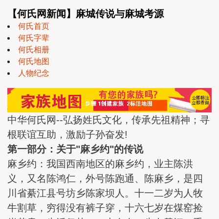
【何氏网新闻】麻城传说与麻城考源
何氏首页
何氏字辈
何氏相册
何氏地图
人物纪念
中华何氏网--弘扬姓氏文化，传承先祖精神；寻
根联谊互助，激励子孙奋发!
第一部分：关于"麻乡约"的传说
麻乡约：我国西南地区的麻乡约，业主陈洪
义，又名陈鸿仁，外号陈跑通、陈麻乡，是四
川省綦江县号坊乡陈家坝人。十一二岁为人牧
牛割草，穷得没有裤子穿，十六七岁在煤窑捡