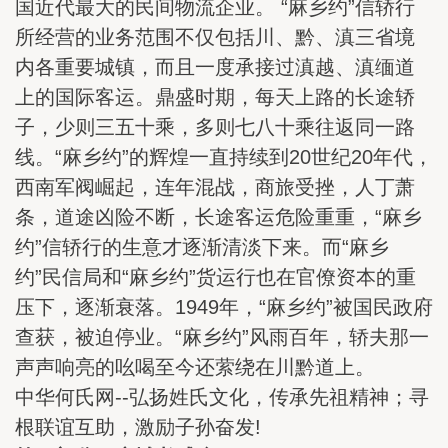
国近代最大的民间物流企业。 “麻乡约”信轿行
所经营的业务范围不仅包括川、黔、滇三省境
内各重要城镇，而且一度承接过滇越、滇缅道
上的国际客运。鼎盛时期，每天上路的长途轿
子，少则三五十乘，多则七八十乘往返同一路
线。“麻乡约”的辉煌一直持续到20世纪20年代，
西南军阀崛起，连年混战，商旅受挫，人丁萧
条，道途凶险不断，长途客运危险重重，“麻乡
约”信轿行的生意才逐渐清淡下来。而“麻乡
约”民信局和“麻乡约”货运行也在官僚资本的重
压下，逐渐衰落。1949年，“麻乡约”被国民政府
查获，被迫停业。“麻乡约”风雨百年，轿夫那一
声声响亮的吆喝至今还萦绕在川黔道上。
中华何氏网--弘扬姓氏文化，传承先祖精神；寻
根联谊互助，激励子孙奋发!