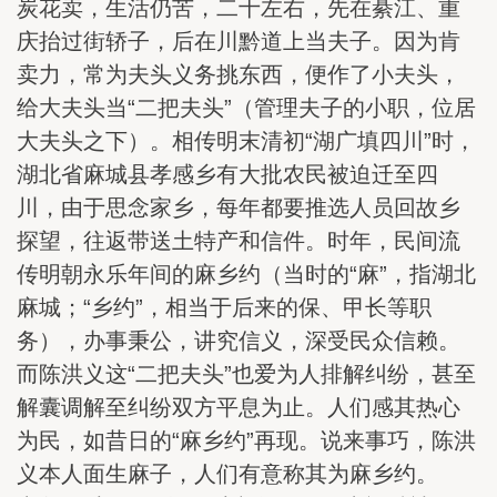
炭花卖，生活仍苦，二十左右，先在綦江、重
庆抬过街轿子，后在川黔道上当夫子。因为肯
卖力，常为夫头义务挑东西，便作了小夫头，
给大夫头当“二把夫头”（管理夫子的小职，位居
大夫头之下）。相传明末清初“湖广填四川”时，
湖北省麻城县孝感乡有大批农民被迫迁至四
川，由于思念家乡，每年都要推选人员回故乡
探望，往返带送土特产和信件。时年，民间流
传明朝永乐年间的麻乡约（当时的“麻”，指湖北
麻城；“乡约”，相当于后来的保、甲长等职
务），办事秉公，讲究信义，深受民众信赖。
而陈洪义这“二把夫头”也爱为人排解纠纷，甚至
解囊调解至纠纷双方平息为止。人们感其热心
为民，如昔日的“麻乡约”再现。说来事巧，陈洪
义本人面生麻子，人们有意称其为麻乡约。