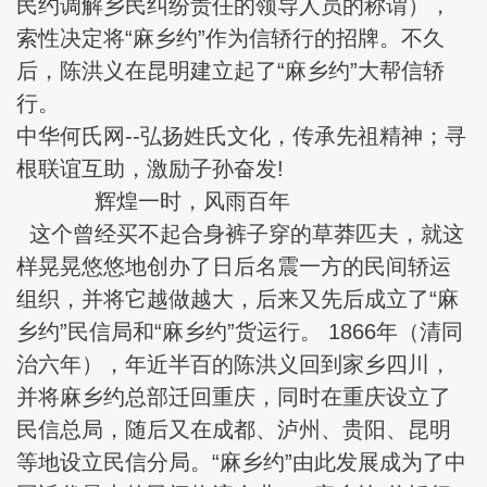
民约调解乡民纠纷责任的领导人员的称谓），
索性决定将“麻乡约”作为信轿行的招牌。不久
后，陈洪义在昆明建立起了“麻乡约”大帮信轿
行。
中华何氏网--弘扬姓氏文化，传承先祖精神；寻
根联谊互助，激励子孙奋发!
辉煌一时，风雨百年
这个曾经买不起合身裤子穿的草莽匹夫，就这
样晃晃悠悠地创办了日后名震一方的民间轿运
组织，并将它越做越大，后来又先后成立了“麻
乡约”民信局和“麻乡约”货运行。 1866年（清同
治六年），年近半百的陈洪义回到家乡四川，
并将麻乡约总部迁回重庆，同时在重庆设立了
民信总局，随后又在成都、泸州、贵阳、昆明
等地设立民信分局。“麻乡约”由此发展成为了中