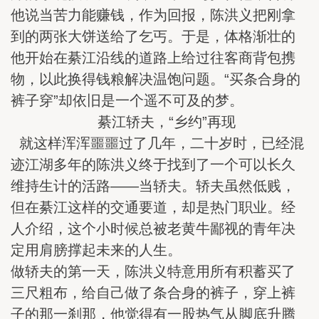
他说当苦力能赚钱，作为回报，陈洪义把刚拿
到的两张大饼送给了乞丐。于是，体格渐壮的
他开始在綦江沿线的道路上给过往客商背包携
物，以此换得钱粮解决温饱问题。“买条合身的
裤子穿”却依旧是一个遥不可及的梦。
綦江轿夫，“乡约”再现
就这样浑浑噩噩过了几年，二十岁时，已经混
迹江湖多年的陈洪义终于找到了一个可以长久
维持生计的活路——当轿夫。轿夫虽然低贱，
但在綦江这样的交通要道，却是热门职业。经
人介绍，这个小时候总被老黄牛鄙视的青年决
定用肩膀撑起未来的人生。
做轿夫的第一天，陈洪义特意用所有积蓄买了
三尺粗布，给自己做了条合身的裤子，穿上裤
子的那一刹那，他觉得有一股热气从脚底升腾