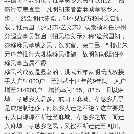
非德化不能测也，惟孝感乡人民可以化之。诏
饬行专差逐遣。凡明初来者皆麻城孝感乡人
也。” 然查明代史籍，却不见官方移民文告记
载，惟民国《泸县志·艺文志》载崇祯时任泸州
分巡佥事吴登启《招民榜文示》称“迨我国初，
亦移麻民孝感之民，以实富、荣二邑。” 指出朱
元璋曾推行大规模移民措施。故明初朝廷诏令
移民事当属不谬。
移民的成效是显著的，洪武五年从明氏政权接
手人户84000户，至洪武十四年的9年间，人户
增至214900户，增长率为155。83%，且以麻
城、孝感乡人居多。或曰：麻城、孝感乡几乎
是成建制迁移，何以乡人迁之不绝？这主要是
有人口源源不断迁至麻城、孝感乡之故，而迁
入麻城、孝感乡之民，又被不断迁徙至四川。