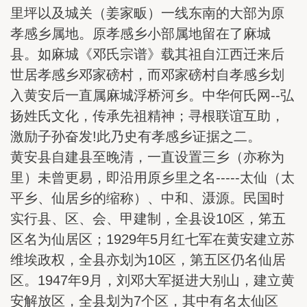
里坪以及城关（姜家畈）一线东南的大部为原
孝感乡属地。原孝感乡小部属地留在了麻城
县。如麻城《邓氏宗谱》载其祖自江西迁来后
世居孝感乡邓家磅村，而邓家磅村自孝感乡划
入黄安后一直属麻城浮桥河乡。中华何氏网--弘
扬姓氏文化，传承先祖精神；寻根联谊互助，
激励子孙奋发!此乃史有孝感乡证据之二。
黄安县自建县至晚清，一直设置三乡（亦称为
里）未曾更易，即沿用原乡里之名-----太仙（太
平乡、仙居乡的缩称）、中和、滠源。民国时
实行县、区、会、甲建制，全县设10区，笫五
区名为仙居区；1929年5月红七军在黄安建立苏
维埃政权，全县亦划为10区，第五区仍名仙居
区。1947年9月，刘邓大军挺进大别山，建立黄
安解放区，全县划为7个区，其中有名太仙区