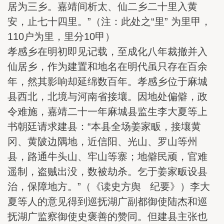
居为三乡。嘉靖间析太、仙二乡二十里入黄
安，止七十四里。”（注：此处之“里” 为里甲，
110户为里，里分10甲）
孝感乡在明初即见记载，至成化八年裁撤并入
仙居乡，作为建置和地名在明代虽只存在百余
年，然其影响却延绵数百年。孝感乡位于麻城
县西北，北境与河南省接壤。因地处偏僻，政
令难施，嘉靖二十一年麻城县监生李大夏等上
书朝廷请求建县：“本县全场姜家畈，接壤黄
冈、黄陂边隅地，近信阳、光山、罗山等州
县，路通牛头山、牢山等寨；地僻民顽，官难
遥制，盗贼出没，数被劫杀。乞于姜家畈设县
治，保障地方。”（《读史方舆 纪要》）李大
夏等人的意见得到巡抚湖广副都御使陆杰和巡
抚湖广监察御使史褒善的赞同。但建县主张也