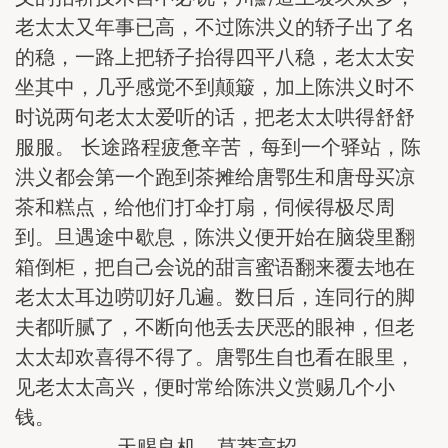
老太太又年事已高，不过陈洪义的轿子出了名
的稳，一路上把轿子抬得四平八稳，老太太安
坐其中，几乎感觉不到颠簸，加上陈洪义时不
时说两句老太太爱听的话，把老太太哄得舒舒
服服。 长途路程疲惫辛苦，每到一个驿站，陈
洪义都会第一个跑到茶摊给唐鄂生和唐母买凉
茶和糕点，给他们打伞打扇，伺候得极尽周
到。旦遇途中歇息，陈洪义便开始在脑袋里翻
箱倒柜，把自己会说的甜言蜜语翻来覆去地在
老太太耳边唠叨好几遍。数日后，连同行的脚
夫都听腻了，不断向他丢去厌恶的眼神，但老
太太却欢喜得不得了。唐鄂生自也看在眼里，
见老太太高兴，便时常给陈洪义赏赐几个小
钱。
天赐良机，草莽高招