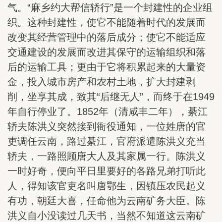
气。“麻乡约大帮信轿行”是一个封建性的企业组
织。这种封建性，使它不能随着时代的发展而
改变其经营管理中的落后成分；使它不能适应
交通建设的发展而改进其保守的运输组织和落
后的运输工具；更由于它将积累起来的大量资
金，投入城市房产和农村土地，扩大封建剥
削，坐享其成，致其“后继无人”，而终于在1949
年自行停业了。1852年（清咸丰二年），綦江
轿夫陈洪义突然接到衙役通知，一位姓唐的官
吏调任云南，路过綦江，官府派遣陈洪义充当
轿夫，一路照顾唐大人及其家属一行。陈洪义
一时好奇，便向平日里要好的各路兄弟打听此
人，得知该官吏名叫唐鄂生，因镇压农民起义
有功，朝廷大喜，任命他为云南矿务大臣。陈
洪义自小没读过几天书，当然不知道这云南矿