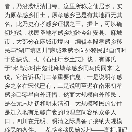
者，乃沿袭明清旧称。这里所称之仙居乡，实
为原孝感乡旧土，原孝感乡已是有其地而无其
名。此乃史有孝感乡证据之三。据上，可以确
切地说，移民圣地孝感乡地跨今红安县、麻城
市，大部分在麻城市境内。编辑本段孝感乡移
民与“湖广填四川”麻城孝感乡向外移民起自何时
于史缺载。据《石柱厅乡土志》载，有陈氏
于“宋高宗时由楚北麻城孝感乡同马氏同来”之
说。它告诉我们二条重要信息，一是说明孝感
乡之名在宋代已有，二是说明至迟在南宋初孝
感乡己零星向外迁播。然而大规模向外移民，
是在元末明初和明末清初。大规模移民的要件
是迁入地有足够广袤的地理空间容纳众多人
口，四川在元明、明清之际具备了接纳大规模
移民的条件。 孝感乡移民始发地——高杆堰码