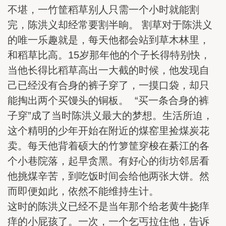
不堪，一竹筐稻草别人只需一个小时就能割
完，陈洪义却经常要割半晌。 割草对于陈洪义
的唯一乐趣就是，每天他都会站到草木林里，
和稻草比高。15岁那年他的个子长得特别快，
当他长得比稻草高出一大截的时候，他发现自
己已经没有合身的裤子穿了，一摸口袋，却只
能掏出两个买馒头的铜板。 “买一条合身的裤
子穿”成了当时陈洪义最大的梦想。生活所迫，
这个精明的少年开始在附近的煤窑里捡煤炭花
卖。每天他背着硕大的竹箩筐穿梭在綦江的各
个小巷院落，起早贪黑。有好心的街坊邻居看
他挑煤辛苦，到吃饭时间会给他两张大饼。然
而即便如此，依然不能维持生计。
这时的陈洪义已经不是当年那个给老黄牛挠痒
痒的小屁孩了。一次，一个乞丐拉住他，告诉