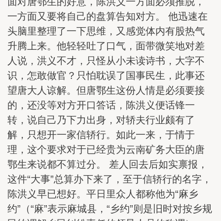
面对唐鄂生的好意，陈洪义一方面必须推脱，
一方面又要将自己的盘算告知对方。 他迅速在
头脑里整理了一下思维，又感觉体内有股热气
升腾上来。他轻轻吐了口气，面带微笑地对差
人说，洪义不才，只怪从小未读诗书，大字不
识，怎敢做官？只怕耽误了国事民生，此事还
望唐大人谅解。但唐鄂生这份人情是必须要接
的，还没等对方开口答话，陈洪义便话锋一
转，说自己乃下力出身，对轿夫行业颇有了
解，只想开一家信轿行。如此一来，于情于
理，这个要求对于已经贵为云南矿务大臣的唐
鄂生来说都不算过分。 差人回去后如实禀报，
这件“大事”总算办下来了，至于信轿行的名字，
陈洪义早已想好。平日里众人都称他为“麻乡
约”（“麻”表示麻城县，“乡约”则是旧时对按乡规