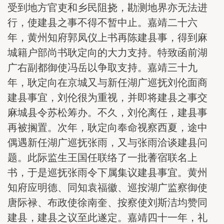
受到地方官吏和乡民阻挠，勘测地界亦无法进
行，使建县之事不得不暂中止。嘉靖二十六
年，黄州知府郭凤仪上书再陈建县事，得到麻
城籍户部尚书耿定向的大力支持。特致函前湖
广右副都御使冯岳以争取支持。嘉靖三十九
年，耿定向在京城又与新任湖广巡抚刘伦面商
建县事宜，刘伦很为重视，并即将建县之事交
麻城县令苏松筹办。不久，刘伦离任，建县事
再被搁置。次年，耿定向奉命视察西夏，途中
偶遇新任湖广巡抚张雨，又与张雨洽谈建县问
题。此际监生王国任联络了一批蓍宿联名上
书，于是巡抚张雨令下属集议建县事宜。黄州
知府应明德、同知袁福徽、巡按湖广监察御使
唐际禄、布政使徐南奎、按察使刘斯洁均赞同
建县，建县之议至此遂定。嘉靖四十一年，礼