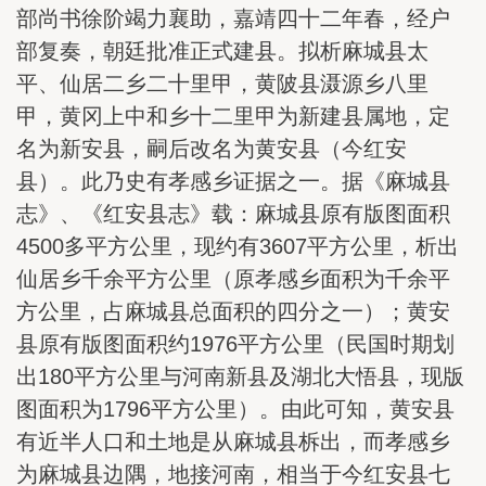
部尚书徐阶竭力襄助，嘉靖四十二年春，经户
部复奏，朝廷批准正式建县。拟析麻城县太
平、仙居二乡二十里甲，黄陂县滠源乡八里
甲，黄冈上中和乡十二里甲为新建县属地，定
名为新安县，嗣后改名为黄安县（今红安
县）。此乃史有孝感乡证据之一。据《麻城县
志》、《红安县志》载：麻城县原有版图面积
4500多平方公里，现约有3607平方公里，析出
仙居乡千余平方公里（原孝感乡面积为千余平
方公里，占麻城县总面积的四分之一）；黄安
县原有版图面积约1976平方公里（民国时期划
出180平方公里与河南新县及湖北大悟县，现版
图面积为1796平方公里）。由此可知，黄安县
有近半人口和土地是从麻城县柝出，而孝感乡
为麻城县边隅，地接河南，相当于今红安县七