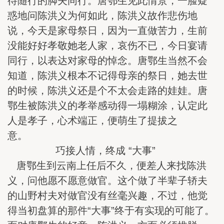
待随行的脚夫同行。唐鄂生见此情景，一脸疑
惑地问陈洪义为何如此，陈洪义故作悲伤地
说，今天是家母祭日，因为一直做苦力，生前
没能好好孝敬她老人家，哀伤不已，今日宴请
同行，以表达对家母的悼念。唐鄂生当然不会
知道，陈洪义根本不记得母亲的祭日，她去世
的时候，陈洪义还是个不太会走路的娃娃。唐
鄂生被陈洪义的孝举感动得一塌糊涂，认定此
人是孝子，心术端正，便萌生了提拔之
意。
巧接人情，终成 “大事”
唐鄂生到云南上任后不久，便差人来找陈洪
义，问他愿不愿意做官。这个做了半辈子轿夫
的山野村夫对做官没有丝毫兴趣，不过，他觉
得当初盘算的那件“大事”终于有实现的可能了。