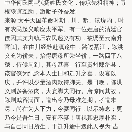
中华何氏网--弘扬姓氏文化，传承先祖精神；寻
根联谊互助，激励子孙奋发!
来源:太平天国革命时期，川、黔、滇境内，时
有农民起义响应太平军。有一位姓唐的清廷官
僚因其卖力镇压农民起义有功，被调至云南升
官[1]。在由川经黔赴滇途中，路过綦江，陈洪
义充为轿夫，抬得唐母所乘坐轿，一路四平八
稳，侍候周到，其母甚喜。行至贵州郎岱县，
该官僚为纪念本人生日和迁升之喜，设宴以
庆，并许以少量酒肉款待脚夫。是日晚，陈洪
义则多备酒肉，大宴脚夫同行。唐惊问其故，
陈则戚容满面，道出今乃母难之期，孝道未
尽，尚在为人下力，今宴同行，以示祷念；更
乃今是吾生日，安有不宴！唐视其忠厚朴实，
与自己同日所生，于迁升途中遇此人视为“吉