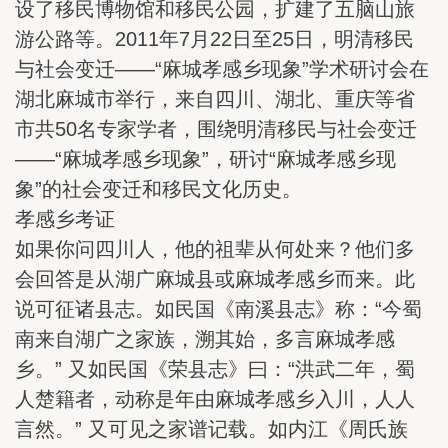
设了移民博物馆和移民公园，扩建了五脑山旅
游公路等。2011年7月22日至25日，明清移民
与社会变迁——“麻城孝感乡现象”学术研讨会在
湖北麻城市举行，来自四川、湖北、重庆等省
市共50名专家学者，围绕明清移民与社会变迁
——“麻城孝感乡现象”，研讨“麻城孝感乡现
象”的社会变迁和移民文化历史。
孝感乡考证
如果你问四川人，他的祖辈从何处来？他们多
会回答是从湖广麻城县或麻城孝感乡而来。此
说可征诸县志。如民国《南溪县志》称：“今蜀
南来自湖广之家族，溯其始，多言麻城孝感
乡。” 又如民国《荣县志》曰：“洪武二年，蜀
人楚籍者，动称是年由麻城孝感乡入川，人人
言然。” 又可见之家谱记载。如内江《周氏族