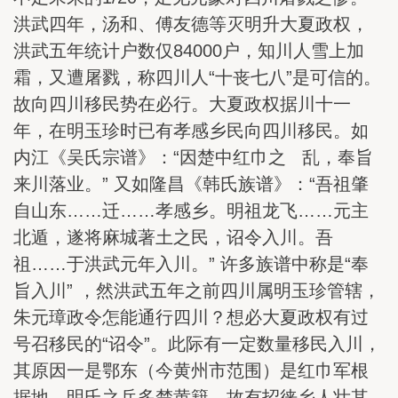
洪武四年，汤和、傅友德等灭明升大夏政权，
洪武五年统计户数仅84000户，知川人雪上加
霜，又遭屠戮，称四川人“十丧七八”是可信的。
故向四川移民势在必行。大夏政权据川十一
年，在明玉珍时已有孝感乡民向四川移民。如
内江《吴氏宗谱》：“因楚中红巾之 乱，奉旨
来川落业。” 又如隆昌《韩氏族谱》：“吾祖肇
自山东……迁……孝感乡。明祖龙飞……元主
北遁，遂将麻城著土之民，诏令入川。吾
祖……于洪武元年入川。” 许多族谱中称是“奉
旨入川” ，然洪武五年之前四川属明玉珍管辖，
朱元璋政令怎能通行四川？想必大夏政权有过
号召移民的“诏令”。此际有一定数量移民入川，
其原因一是鄂东（今黄州市范围）是红巾军根
据地，明氏之兵多楚黄籍，故有招徕乡人壮其