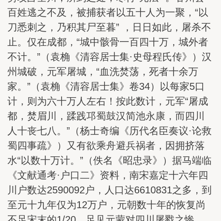
百姓逃之不及，被捕获者以五十人为一聚，“以
刀悉刺之，乃积其尸至暮” ，日日如此，屠杀不
止。仅在成都，“城中骸骨一百四十万，城外者
不计。”（袁桷《清容居士集·史母程氏传》）汉
州城破，元军屠城，“血洗焚荡，死者十余万
家。”（袁桷《清容居士集》卷34）以每家5口
计，则为六十万人左右！按此数计，元军“屠成
都，焚眉川，蹂践邛蜀鼓汉简池永康，而四川
人十丧七八。”（杨士奇编《历代名臣奏议·论救
蜀四事疏》）又有欲乘舟避兵祸者，因拥挤落
水“以数十万计。”（佚名《昭忠录》）据马端临
《文献通考·户口二》资料，南宋嘉定十六年四
川户数达2590092户，人口达6610831之多，到
至元十九年仅为12万户，元朝数十年的恢复尚
不足宋末的1/20，足见元蒙对四川屠戮之惨。