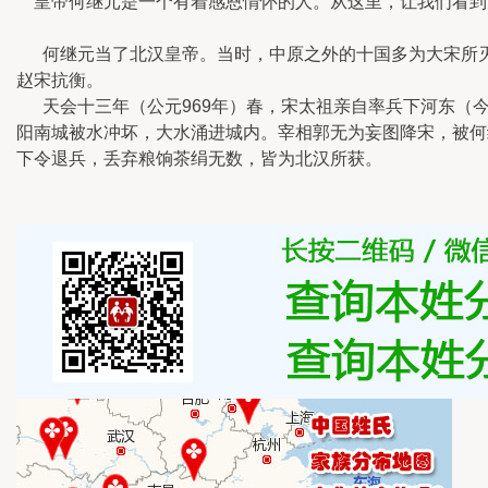
皇帝何继元是一个有着感恩情怀的人。从这里，让我们看到
何继元当了北汉皇帝。当时，中原之外的十国多为大宋所灭
赵宋抗衡。
天会十三年（公元969年）春，宋太祖亲自率兵下河东（今
阳南城被水冲坏，大水涌进城内。宰相郭无为妄图降宋，被何
下令退兵，丢弃粮饷茶绢无数，皆为北汉所获。