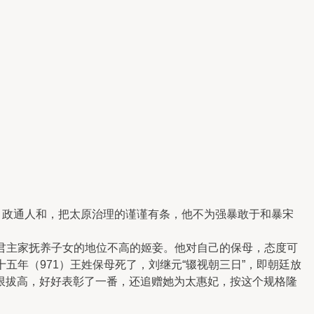
，政通人和，把太原治理的谨谨有条，他不为强暴敢于和暴宋
君主家抚养子女的地位不高的姬妾。他对自己的保母，态度可
五年（971）王姓保母死了，刘继元“辍视朝三日”，即朝廷放
限拔高，好好表彰了一番，还追赠她为太惠妃，按这个规格隆