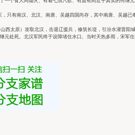
了一个食人间烟火、有着七情六欲、有血有肉近乎真实的何继
，只有南汉、北汉、南唐、吴越四国尚存，其中南唐、吴越已奉
山西太原）攻取北汉，击退辽援兵，修筑长堤，引汾水灌晋阳
继元处死。北汉军民终于设障堵住水口。当时天热多雨，宋军住