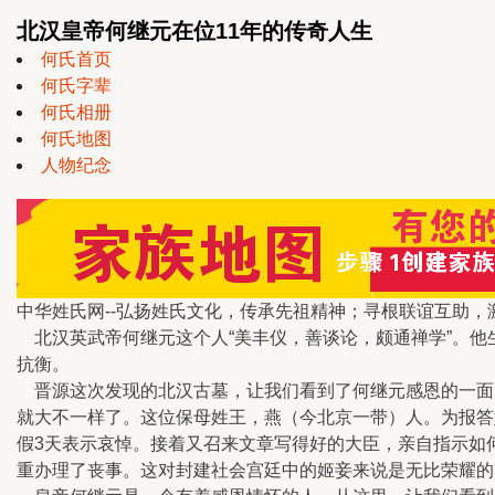
北汉皇帝何继元在位11年的传奇人生
何氏首页
何氏字辈
何氏相册
何氏地图
人物纪念
中华姓氏网--弘扬姓氏文化，传承先祖精神；寻根联谊互助，
北汉英武帝何继元这个人“美丰仪，善谈论，颇通禅学”。他
抗衡。
晋源这次发现的北汉古墓，让我们看到了何继元感恩的一面。
就大不一样了。这位保母姓王，燕（今北京一带）人。为报答她
假3天表示哀悼。接着又召来文章写得好的大臣，亲自指示如
重办理了丧事。这对封建社会宫廷中的姬妾来说是无比荣耀的