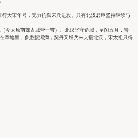
元。
行大宋年号，无力抗御宋兵进攻。只有北汉君臣坚持继续与
城（今太原南郊古城营一带）。北汉坚守危城，至闰五月，晋
在草地里，多患腹泻病，契丹又增兵来支援北汉，宋太祖只得