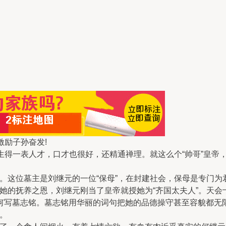
激励子孙奋发!
生得一表人才，口才也很好，还精通禅理。就这么个“帅哥”皇帝
这位墓主是刘继元的一位“保母”，在封建社会，保母是专门为
的抚养之恩，刘继元刚当了皇帝就授她为“齐国太夫人”。天会十
何写墓志铭。墓志铭用华丽的词句把她的品德操守甚至容貌都无
。