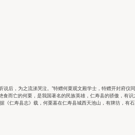
说后，为之流涕哭泣。”特赠何栗观文殿学士，特赠开封府仪
食而亡的何栗，是我国著名的民族英雄，仁寿县的骄傲，有识
据《仁寿县志》载，何栗墓在仁寿县城西天池山，有牌坊，有石