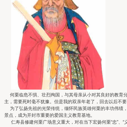
何栗临危不惧、壮烈殉国，与其母亲从小对其良好的教育分不
主，需要死时毫不犹豫。但是我的双亲年老了，回去以后不要
为了弘扬先祖的光荣传统，缅怀民族英雄何栗的丰功伟绩，
景点，成为开封市重要的爱国主义教育基地。
仁寿县修建何栗广场意义重大，对在当下宏扬何栗“忠”、“