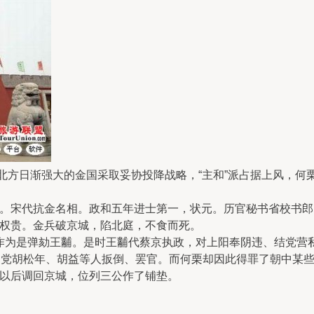
方日渐强大的金国采取妥协投降战略，“主和”派占据上风，何
）人。宋代抗金名相。政和五年进士第一，状元。历官秘书省校书
权贵。金兵破京城，陷北庭，不食而死。
是弹劾王黼。是时王黼代蔡京执政，对上阳奉阴违、结党营私
同党胡松年、胡益等人扳倒、罢官。而何栗却因此得罪了朝中某
以后调回京城，位列三公作了铺垫。