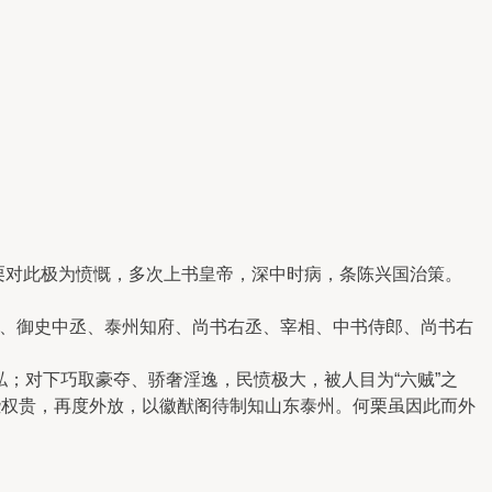
栗对此极为愤慨，多次上书皇帝，深中时病，条陈兴国治策。
郎、御史中丞、泰州知府、尚书右丞、宰相、中书侍郎、尚书右
；对下巧取豪夺、骄奢淫逸，民愤极大，被人目为“六贼”之
些权贵，再度外放，以徽猷阁待制知山东泰州。何栗虽因此而外