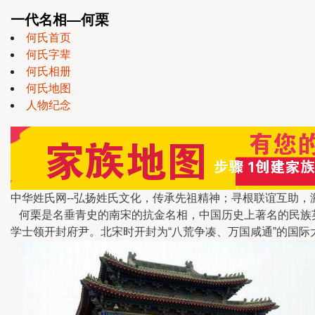
一代名相—何栗
何氏首页
何氏字辈
何氏相册
何氏地图
人物纪念
中华姓氏网--弘扬姓氏文化，传承先祖精神；寻根联谊互助，
何栗是名垂青史的南宋的抗金名相，中国历史上著名的民族英
学士领开封府尹。北宋时开封为“八荒争凑、万国咸通”的国际大