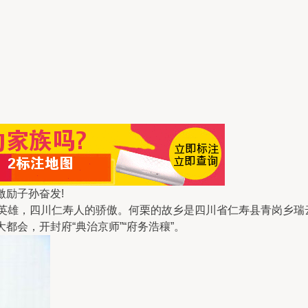
激励子孙奋发!
雄，四川仁寿人的骄傲。何栗的故乡是四川省仁寿县青岗乡瑞云村
都会，开封府“典治京师”“府务浩穰”。