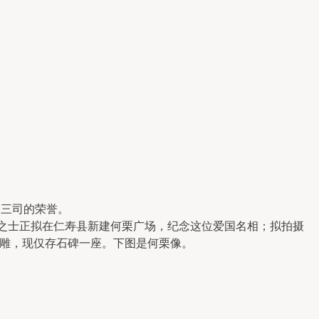
同三司的荣誉。
之士正拟在仁寿县新建何栗广场，纪念这位爱国名相；拟拍摄
雕，现仅存石碑一座。下图是何栗像。