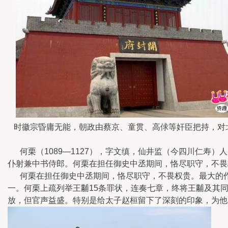
时徽宗昏庸无能，朝政由蔡京、童贯、高俅等奸臣把持，对北
何栗（1089—1127），字文缜，仙井监（今四川仁寿
仆射兼中书侍郎。何栗在担任御史中丞期间，恪尽职守，不畏
何栗在担任御史中丞期间，恪尽职守，不畏权贵。最大的作为
一。何栗上疏列举王黼15条罪状，连奏七章，终将王黼及其
放，但官声益盛。特别是给太子赵桓留下了深刻的印象，为他