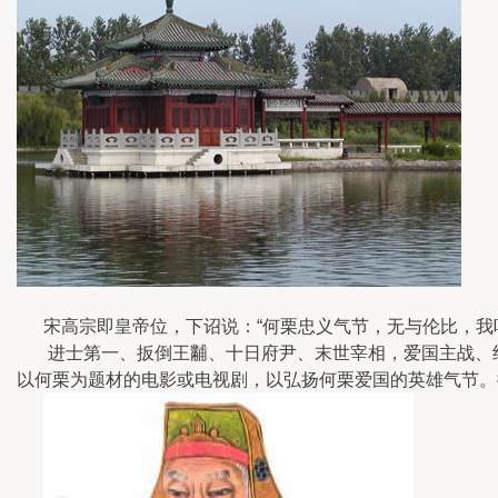
宋高宗即皇帝位，下诏说：“何栗忠义气节，无与伦比，我听
进士第一、扳倒王黼、十日府尹、末世宰相，爱国主战、绝
以何栗为题材的电影或电视剧，以弘扬何栗爱国的英雄气节。