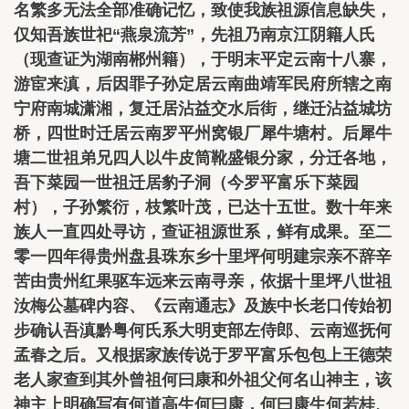
名繁多无法全部准确记忆，致使我族祖源信息缺失，
仅知吾族世祀“燕泉流芳”，先祖乃南京江阴籍人氏
（现查证为湖南郴州籍），于明末平定云南十八寨，
游宦来滇，后因罪子孙定居云南曲靖军民府所辖之南
宁府南城潇湘，复迁居沾益交水后街，继迁沾益城坊
桥，四世时迁居云南罗平州窝银厂犀牛塘村。后犀牛
塘二世祖弟兄四人以牛皮筒靴盛银分家，分迁各地，
吾下菜园一世祖迁居豹子洞（今罗平富乐下菜园
村），子孙繁衍，枝繁叶茂，已达十五世。数十年来
族人一直四处寻访，查证祖源世系，鲜有成果。至二
零一四年得贵州盘县珠东乡十里坪何明建宗亲不辞辛
苦由贵州红果驱车远来云南寻亲，依据十里坪八世祖
汝梅公墓碑内容、《云南通志》及族中长老口传始初
步确认吾滇黔粤何氏系大明吏部左侍郎、云南巡抚何
孟春之后。又根据家族传说于罗平富乐包包上王德荣
老人家查到其外曾祖何曰康和外祖父何名山神主，该
神主上明确写有何道高生何曰康，何曰康生何若桂、