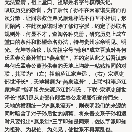
无法查清，祖上堂口、祖辈姓名字号模糊失记。
吸取历史的教训，为了后代子孙不在因家谱失落而再
次分散，让同宗叔侄弟兄旅途相遇不再互不相识，形
同陌路，在此次修谱时除了修订字派，约定子孙取名
规则外，何显不才，查阅各种史册，研究历史上成立
堂口的条件和郡望命名办法，特与贵州宗亲明见、明
光、光坤等商议，以先祖字号“燕泉”成立吾滇黔粤何
氏孟春公裔孙堂口“燕泉堂”，并约定从此之后吾滇黔
粤何氏孟春公裔孙供奉的天地上均统一粘贴相同的对
联，其联为“（左）祖籍庐江家声远，（右）宗源吏
部世泽长”，天地横额为“燕泉流芳”，上联“祖籍庐江
家声远”指明祖先来源庐江郡何氏，下联“宗源吏部世
泽长”指明是从吏部侍郎孟春公发派繁衍递传而来，
天地的横额统一为“燕泉流芳”，则表明我们的来源的
同时暗含了对子孙后世的期冀。将来吾支系子孙相遇
时只要报出“燕泉堂”三字即知是同宗，佐以字派即知
为祖孙、为叔伯、为弟兄，使世系不再紊乱也。