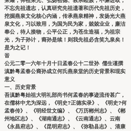
荣耀，仰祖荣光、弘扬祖德、敦宗睦族，不懈进取，
不忘先祖遗志，认真研究先祖遗著和历代先祖历史，
挖掘燕泉文化核心内涵，传承燕泉精神，发扬光大燕
泉文化，习以致用，为国为民为家，兢兢业业，廉洁
奉公，待人接物，公平公正，为苍生造福，为祖宗
光，为子孙计，裔孙是续！则我先祖必含笑九泉矣！
是为之记！
峕
公元二零一六年十月十日孟春公十二世孙 儒生谨撰
滇黔粤孟春公裔孙成立何氏燕泉堂的历史背景和现实
意义
一、历史背景
吾滇黔粤始祖大明礼部尚书何孟春的事迹流传甚广，
在儒林中尤为深远，《明史?正德实录》、《明史?何
孟春传》、《明经世文编》、《万历郴州志》、《郴
州地区志》、《湖南通志》、《云南通志》、云南
《永昌府志》、《昆明府志》、《弥勒县志》、清康