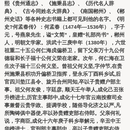
熙《贵州通志》、《施秉县志》、《历代名人辞
典》、《古今同姓名大辞典》、《南国郴州》、《郴
州史话》等各种史志书籍上都可见到他的名字。《明
史?何孟春传》：何孟春（1474年—1536年），字子
元，号燕泉先生，谥“文简”，皇赠“礼部尚书”，郴州
人，明朝文学家。洪武十三庚申年（1380年），六世
祖重二十五公何仁海戍偏桥卫，留下父亲万十九公何
德翁和长子福十公何义荣在老家。次年，何仁海在卫
生次子福十三公何义坚。曾祖父何义坚,字仲节,在贵
州施秉县积功升偏桥卫指挥，登永乐丁酉科乡试,后
官四川垫江县令、旋升合州同知,卒以子贵赠户部主
事。祖父何友俊，字廷彦, 顺天壬午举人,成化己丑张
升榜进士,历官主事郎中,成化十七年官云南按察司佥
事兼督云贵学政、提调学校，随俗导化济之以严,凡
所陶铸俱中器使,卒以孙贵赠吏部右侍郎。父亲何礼
说，字商臣,成化十六年庚子科乡举解元，辛丑中王
华榜进士，官刑部主事郎中，卒以子贵赠吏部右侍