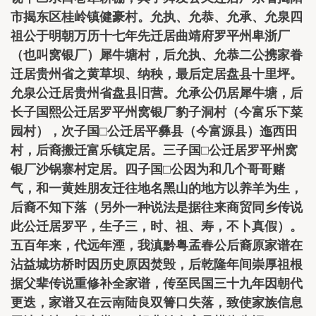
市揭东区桂岭镇健豪村。允执、允恭、允承、允泉四
祖公于明朝万历十七年先迁居曲靖府罗平州卑浙厂
（也叫窝银厂）犀牛塘村，后允执、允恭二公携家眷
迁居贵州省之黄草坝、纳秧，最后定居盘县十里坪。
允泉公迁居贵州省盘县旧营。允承公仍居犀牛塘，后
长子国熙公迁居罗平州窝银厂豹子洞村（今富乐下菜
园村），次子国□公迁居平彝县（今富源县）迤西田
村，后裔搬迁富乐镇定居。三子国□公迁居罗平州窝
银厂沙锅寨村定居。四子国□公因为和几个哥哥赌
气，和一黄姓朋友迁往地名黑山的地方以养羊为生，
后裔不知下落（另外一种说法是据往来商贸同乡传说
此公迁居罗平，生子三，时、祖、寿，不卜真假）。
五百年来，代远年湮，我滇黔粤孟春公后裔原家谱在
沾益城坊桥时因历史原因焚毁，后乾隆年间崇厚祖根
据父辈传说重修补全家谱，传至民国三十九年因朝代
更迭，家谱又在云南陆良双箐口失落，致使家族信息