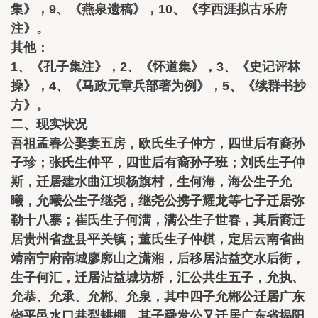
集》，9、《燕泉遗稿》，10、《李西涯拟古乐府
注》。
其他：
1、《孔子集注》，2、《怀道集》，3、《史记评林
操》，4、《马政元章兵部著为例》，5、《续群书抄
方》。
二、现实状况
吾祖孟春公娶妻五房，欧氏生子仲方，四世后有裔孙
子珍；张氏生仲平，四世后有裔孙子班；刘氏生子仲
斯，迁居建水曲江坝杨旗村，生何海，海公生子允
曦，允曦公生子继尧，继尧公携子耀龙等七子迁居弥
勒十八寨；崔氏生子何满，满公生子世春，其后裔迁
居贵州省盘县平关镇；董氏生子仲棋，定居云南省曲
靖南宁府南城廖廓山之潇湘，后移居沾益交水后街，
生子何汇，迁居沾益城坊桥，汇公共生五子，允执、
允恭、允承、允郴、允泉，其中四子允郴公迁居广东
饶平邑水口巷犁耕棚，其子舜发公又迁居广东省揭阳