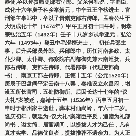
器使,卒以孙贵赠吏部右侍郎。父亲何礼说，字商臣,
成化十六年庚子科乡举解元，中辛丑王华榜进士，官
刑部主事郎中，卒以子贵赠吏部右侍郎。孟春公生于
大明成化十年（1474年）甲午正月初十日午时，明孝
宗弘治五年（1492年）壬子十八岁乡试举亚元，弘治
六年（1493年）癸丑中毛澄榜进士，。初任兵部主
事，后升兵部员外郎、兵部郎中，历任河南参政、太
仆少卿、太仆卿、都察院右副都御史兼云南巡抚、兵
部右侍郎、吏部左侍郎、代署部事（代理吏部尚
书）、南京工部左侍郎。正德十五年（公元1520年）
庚辰于巴盘间平定云南十八寨，奏准设立永昌府，增
设五所长官司，五处防御所。后因长达十七年的“议
大礼”案被贬，嘉靖十五年（1536年）丙申五月初一
申时于郴州家中逝世，葬本村仙岗岭，年六十二岁。
隆庆初年，朝廷为“议大礼”案诸臣平反，追赠为礼部
尚书，谥文简。居官期间，以提拔人才为己任，凡有
真才实学、品德优良者，提拔推荐不遗余力。为人正