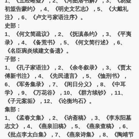
1、《五经晰疑》，2、《河图洛书解》，3、《易疑
初筮告蒙约》，4、《明史文艺志》，5、《大戴礼
注》，6、《卢文弓家语注序》。
史部：
1、《何文简疏议》，2、《抚滇条约》，3、《平夷
录》，4、《备荒书》，5、《何文简行述》，6、
《名臣琬炎续建文备遗》。
子部：
1、《孔子家语注》，2、《余冬叙录》，3、《贾太
傅新书注》，4、《先民遗言》，5、《恤刑书》，
6、《军务集录》，7、《闲日分义》，8、《中耳
学》，9、《万花谷》，10、《群方续钞》，11、
《子元案垢》，12、《论衡均石》。
集部：
1、《孟春文集》，2、《讷斋稿》，3、《李东阳墓
志文》，4、《燕泉旧稿》，5、《燕泉查稿》，6、
《批点李太白集》，7、《燕泉诗集》，8、《陶靖节