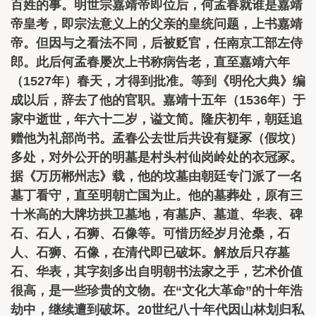
百姓的事。明世宗嘉靖帝即位后，何孟春就谁是嘉靖
帝皇考，即宗法意义上的父亲的皇统问题，上书嘉靖
帝。但因与之看法不同，后被贬官，任南京工部左侍
郎。此后何孟春屡次上书称病告老，直至嘉靖六年
（1527年）春天，才得到批准。等到《明伦大典》编
成以后，辞去了他的官职。嘉靖十五年（1536年）于
家中逝世，年六十二岁，谥文简。隆庆初年，朝廷追
赠他为礼部尚书。孟春公去世后共设有疑冢（假坟）
多处，对外公开的明墓是村头村仙岗岭处的衣冠冢。
据《万历郴州志》载，他的坟墓由朝廷专门派了一名
墓丁看守，直至明朝亡国为止。他的墓葬处，原有三
十米高的大牌坊拱卫墓地，有墓庐、墓道、华表、碑
石、石人，石狮、石像等。可惜历经岁月沧桑，石
人、石狮、石像，在清代即已破坏。解放后只存墓
石、华表，其字刻多出自明朝书法家之手，艺术价值
很高，是一些珍贵的文物。在“文化大革命”的十年浩
劫中，继续遭到破坏。20世纪八十年代因山林划归私