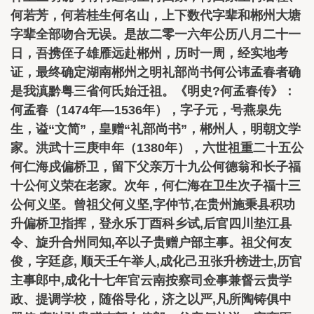
何若芳，何若桂生何名山，上下数代字辈和郴州大塘
字辈全部吻合无误。是故二零一六年公历八月二十一
日，吾携侄子雄雁远赴郴州，历时一周，经实地考
证，最终确定湖南郴州之明礼部尚书何公讳孟春者确
是我滇黔粤三省何氏始迁祖。《明史?何孟春传》：
何孟春（1474年—1536年），字子元，号燕泉先
生，谥“文简”，皇赠“礼部尚书”，郴州人，明朝文学
家。洪武十三庚申年（1380年），六世祖重二十五公
何仁海戍偏桥卫，留下父亲万十九公何德翁和长子福
十公何义荣在老家。次年，何仁海在卫生次子福十三
公何义坚。曾祖父何义坚,字仲节,在贵州施秉县积功
升偏桥卫指挥，登永乐丁酉科乡试,后官四川垫江县
令、旋升合州同知,卒以子贵赠户部主事。祖父何友
俊，字廷彦, 顺天壬午举人,成化己丑张升榜进士,历官
主事郎中,成化十七年官云南按察司佥事兼督云贵学
政、提调学校，随俗导化，济之以严,凡所陶铸俱中