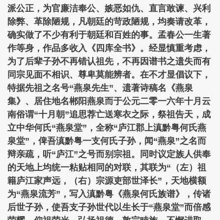
派公正，为官廉洁奉公、嫉恶如仇、直言敢谏、兴利
除弊、革除陋规，凡朝廷的苛政陋规，均奏请改革，
确实做了不少有利于朝廷和百姓的事。孟春公一生著
作等身，作品多收入《四库全书》。经显慎重考虑，
为了后辈子孙不再错认祖先，不再因谱书之遗失而有
同宗见面不相识、尊卑莫能辨者。在不才显倡议下，
特据先祖之名号“燕泉先生”、遗著诗稿名《燕泉
集》、居住地名郴阳燕泉而于公元二零一六年十月云
南俗谓“十月朝”追思荐亡送寒衣之际，祭祖告天，成
立中华何氏“燕泉堂”，全称“庐江郡上滇黔粤何氏燕
泉堂”，俾吾滇黔粤一支何氏子孙，闻“燕泉”之名而
辩亲疏，听“庐江”之号而别宗祖。同时议定族人供奉
的天地上均统一粘贴相同的对联，其联为“（左）祖
籍庐江家声远，（右）宗源吏部世泽长”，天地横额
为“燕泉流芳”，写入滇黔粤《燕泉何氏族谱》，传诸
后世子孙，使吾支子孙世代以生长于“燕泉堂”而倍感