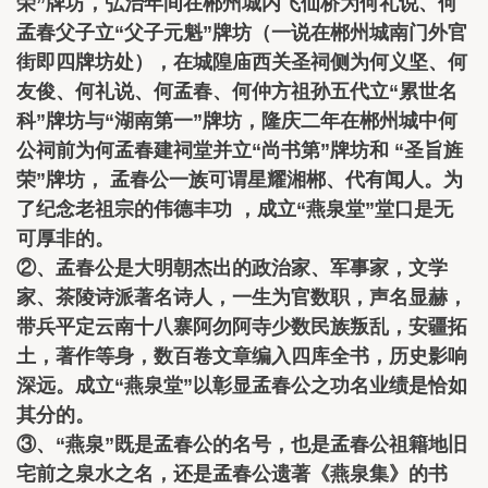
荣”牌坊，弘治年间在郴州城内飞仙桥为何礼说、何
孟春父子立“父子元魁”牌坊（一说在郴州城南门外官
街即四牌坊处），在城隍庙西关圣祠侧为何义坚、何
友俊、何礼说、何孟春、何仲方祖孙五代立“累世名
科”牌坊与“湖南第一”牌坊，隆庆二年在郴州城中何
公祠前为何孟春建祠堂并立“尚书第”牌坊和 “圣旨旌
荣”牌坊， 孟春公一族可谓星耀湘郴、代有闻人。为
了纪念老祖宗的伟德丰功 ，成立“燕泉堂”堂口是无
可厚非的。
②、孟春公是大明朝杰出的政治家、军事家，文学
家、茶陵诗派著名诗人，一生为官数职，声名显赫，
带兵平定云南十八寨阿勿阿寺少数民族叛乱，安疆拓
土，著作等身，数百卷文章编入四库全书，历史影响
深远。成立“燕泉堂”以彰显孟春公之功名业绩是恰如
其分的。
③、“燕泉”既是孟春公的名号，也是孟春公祖籍地旧
宅前之泉水之名，还是孟春公遗著《燕泉集》的书