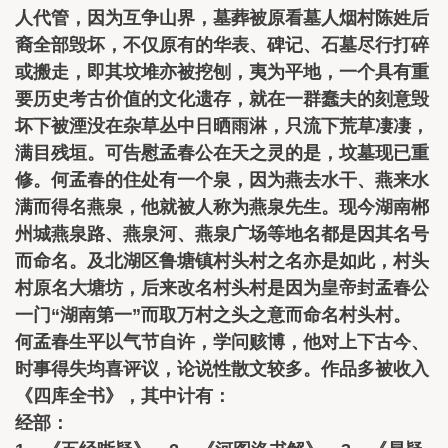
人代管，因为互争山界，墓葬被原看墓人烟村陈姓后
裔全部毁坏，不仅原有的华表、碑记、石墓尽行打碎
或搬走，即其坟堆亦被挖刨，夷为平地，一个具有重
要历史考古价值的文化遗存，就在一群蠢夫的刻意毁
坏下被湮没在杂草丛中日晒雨淋，只流下荒草凄凄，
满目残垣。可告慰孟春公在天之灵的是，坟墓现已重
修。何孟春的住处有一个泉，因为燕去水干、燕来水
满而得名燕泉，他就被人称为燕泉先生。现今湖南郴
州城燕泉路、燕泉河、燕泉广场等地名都是因其名号
而命名。及北湖区鲁塘镇村头村之名亦是如此，村头
村原名大塘坊，后来改名村头村是因为皇帝封孟春公
一门“湖南第一”而取万村之头之意而命名村头村。
何孟春生平以气节自许，学问赅博，他对上下古今、
时事得失均喜评议，论说性散文较多。作品多被收入
《四库全书》，其中计有：
经部：