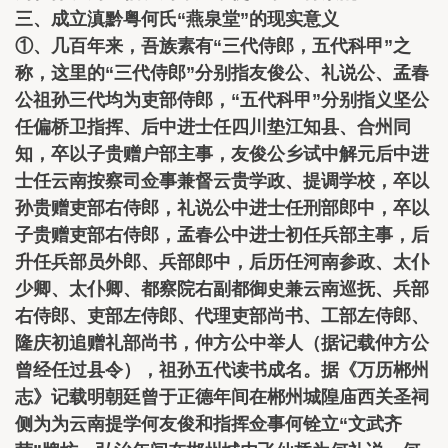
三、成立滇黔粤何氏“燕泉堂”的现实意义
①、几百年来，吾族素有“三代侍郎，五代科甲”之
称，这里的“三代侍郎”分别指友俊公、礼说公、孟春
公祖孙三代均为吏部侍郎，“五代科甲”分别指义坚公
任偏桥卫指挥、后中进士任四川垫江知县、合州同
知，卒以子贵赠户部主事，友俊公乡试中解元后中进
士任云南按察司佥事兼督云贵学政、提调学校，卒以
孙贵赠吏部右侍郎，礼说公中进士任刑部郎中，卒以
子贵赠吏部右侍郎，孟春公中进士初任兵部主事，后
升任兵部员外郎、兵部郎中，后历任河南参政、太仆
少卿、太仆卿、都察院右副都御史兼云南巡抚、兵部
右侍郎、吏部左侍郎、代理吏部尚书、工部左侍郎、
隆庆初追赠礼部尚书，仲方公中举人（据记载仲方公
曾经任过县令），祖孙五代读书成名。据《万历郴州
志》记载明朝廷曾于正德年间在郴州城隍庙西关圣祠
侧为为云南提学何友俊和指挥佥事何铨立“文武齐