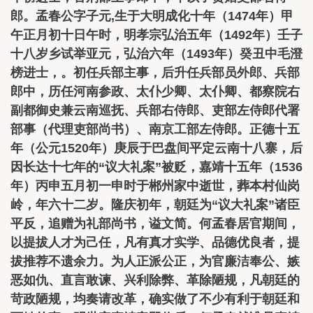
郎。孟春公字子元,生于大明成化十年（1474年）甲
午正月初十日午时，明孝宗弘治五年（1492年）壬子
十八岁乡试举亚元，弘治六年（1493年）癸丑中毛澄
榜进士，。初任兵部主事，后升任兵部员外郎、兵部
郎中，历任河南参政、太仆少卿、太仆卿、都察院右
副都御史兼云南巡抚、兵部右侍郎、吏部左侍郎代署
部事（代理吏部尚书）、南京工部左侍郎。正德十五
年（公元1520年）庚辰于巴盘间平定云南十八寨，后
因长达十七年的“议大礼案”被贬，嘉靖十五年（1536
年）丙申五月初一申时于郴州家中逝世，葬本村仙岗
岭，年六十二岁。隆庆初年，朝廷为“议大礼案”诸臣
平反，追赠为礼部尚书，谥文简。何孟春居官期间，
以提拔人才为己任，凡有真才实学、品德优良者，提
拔推荐不遗余力。为人正派公正，为官廉洁奉公、嫉
恶如仇、直言敢谏、兴利除弊、革除陋规，凡朝廷的
苛政陋规，均奏请改革，确实做了不少有利于朝廷和