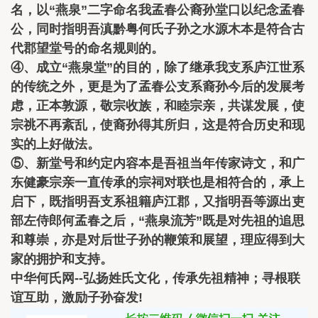
名，以“燕泉”二字命名我孟春公裔孙堂口以纪念孟春
公，同时指明吾滇黔粤何氏子孙之水源木本是符合古
代郡望堂号的命名规则的。
④、成立“燕泉堂”的目的，除了继承我支系庐江世系
的传统之外，更是为了孟春公支系裔孙今后的发展考
虑，正本敦源，敬宗收族，和睦宗亲，共谋发展，使
宗祧不再紊乱，使裔孙得其所归，这是符合历史和现
实的上好做法。
⑤、新堂号和约定内容本是吾祖当年传家诗文，和广
东健豪宗亲一直传承的宗祠对联也是相符合的，承上
启下，既指明吾支系祖籍庐江郡，又指明吾等源出吏
部左侍郎何孟春之后，“燕泉流芳”既是对先祖的追思
和尊崇，亦是对后世子孙的鞭策和展望，理应得到大
家的拥护和支持。
中华何氏网--弘扬姓氏文化，传承先祖精神；寻根联
谊互助，激励子孙奋发!