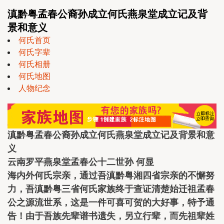
滇黔粤孟春公裔孙成立何氏燕泉堂成立记及背
景和意义
何氏首页
何氏字辈
何氏相册
何氏地图
人物纪念
滇黔粤孟春公裔孙成立何氏燕泉堂成立记及背景和意
义
云南罗平燕泉堂孟春公十二世孙 何显
海内外何氏宗亲，通过吾滇黔粤湘四省宗亲的不懈努
力，吾滇黔粤三省何氏家族终于查证清楚始迁祖孟春
公之源流世系，这是一件可喜可贺的大好事，特予通
告！由于吾族先辈谱书遗失，另立行辈，而先祖辈姓