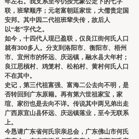
年左右。我支系至今仍按元象公定下的七字
联，班辈顺序；元老富朝廷家世，大儒贵定国
安邦。其中因二代祖班辈失传，故后人
以“老”字代之。
如今，十四代人现已盈联，仅良江街何氏人口
就有300多人。分支到洛阳市、衡阳市、梧州
市、宜州市的怀远、庆远镇，融水县大年村；
良江思槓村、鸡笼村、松柏村、黄村何氏人口
不在其中。
史记，第三代祖富强、富海二公去向不明，是
否转回到广东原籍。再有第六世祖家宝，家
瑄、家衍也是去向不详。传说其中两兄弟出走
广西原宜山县怀远、庆远镇落业，至今无联系
上。
今恳请广东省何氏宗亲总会，广东佛山市何氏