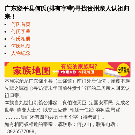
广东饶平县何氏(排有字辈)寻找贵州亲人认祖归
宗！
何氏首页
何氏字辈
何氏相册
何氏地图
人物纪念
本族宗亲系广东饶平县（三饶镇）南门外唐仙何，谨遵本族
先辈之嘱悉心寻访清末年间前往贵州当官的二房亲人回来认
祖归宗。
本族自九世祖刚義公排起：良伯惟天臣 定国安军民 克成名
世学 萬变大士兴 以交三应选 朝廷一任经 存问蒙恩赐
………后面还有四句共五十五个字（待考证）。
如有相同或相近的宗亲，请联系：何少山，联系电话：
13926577098。