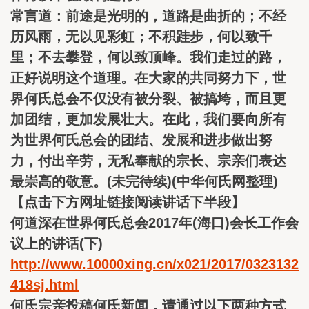
常言道：前途是光明的，道路是曲折的；不经
历风雨，无以见彩虹；不积跬步，何以致千
里；不去攀登，何以致顶峰。我们走过的路，
正好说明这个道理。在大家的共同努力下，世
界何氏总会不仅没有被分裂、被搞垮，而且更
加团结，更加发展壮大。在此，我们要向所有
为世界何氏总会的团结、发展和进步做出努
力，付出辛劳，无私奉献的宗长、宗亲们表达
最崇高的敬意。(未完待续)(中华何氏网整理)
【点击下方网址链接阅读讲话下半段】
何道深在世界何氏总会2017年(海口)会长工作会
议上的讲话(下)
http://www.10000xing.cn/x021/2017/0323132
418sj.html
何氏宗亲投稿何氏新闻，请通过以下两种方式