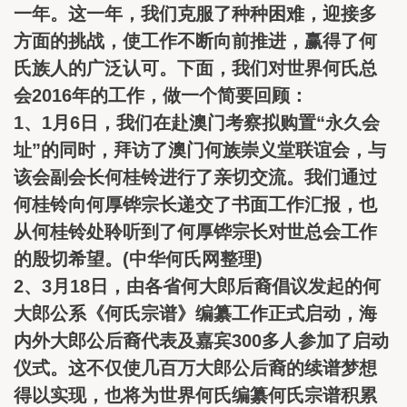
一年。这一年，我们克服了种种困难，迎接多
方面的挑战，使工作不断向前推进，赢得了何
氏族人的广泛认可。下面，我们对世界何氏总
会2016年的工作，做一个简要回顾：
1、1月6日，我们在赴澳门考察拟购置“永久会
址”的同时，拜访了澳门何族崇义堂联谊会，与
该会副会长何桂铃进行了亲切交流。我们通过
何桂铃向何厚铧宗长递交了书面工作汇报，也
从何桂铃处聆听到了何厚铧宗长对世总会工作
的殷切希望。(中华何氏网整理)
2、3月18日，由各省何大郎后裔倡议发起的何
大郎公系《何氏宗谱》编纂工作正式启动，海
内外大郎公后裔代表及嘉宾300多人参加了启动
仪式。这不仅使几百万大郎公后裔的续谱梦想
得以实现，也将为世界何氏编纂何氏宗谱积累