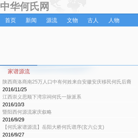
中华何氏网
首页
新闻
源流
文物
古人
人物
家谱源流
陕西商洛商南25万人口中有何姓来自安徽安庆移民何氏后裔
2016/11/25
江西崇义思顺下湾宗祠何氏一脉派系
2016/10/3
暨阳西何源流家庆叙略
2016/9/29
【何氏家谱源流】岳阳大桥何氏谱序(玄六公支)
2016/9/27