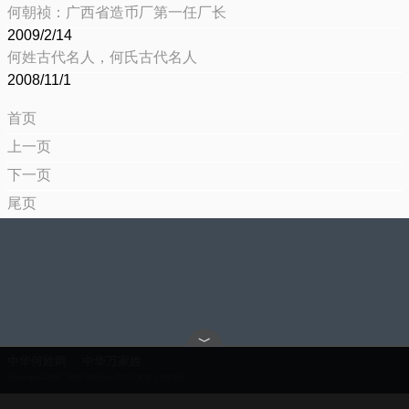
何朝祯：广西省造币厂第一任厂长
2009/2/14
何姓古代名人，何氏古代名人
2008/11/1
首页
上一页
下一页
尾页
﹀
中华何姓网
中华万家姓
Copyright © 2006 - 2016 1000xing. 中华万家姓（百家姓）