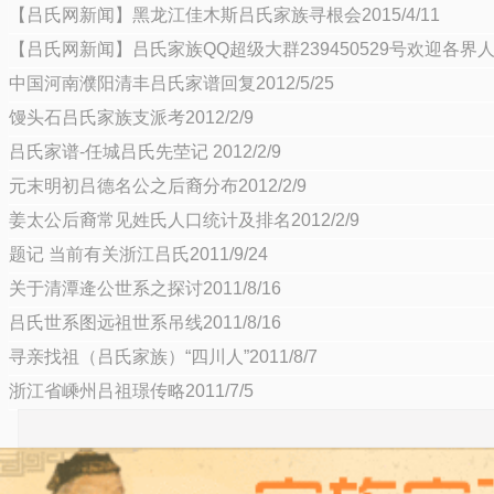
【吕氏网新闻】黑龙江佳木斯吕氏家族寻根会2015/4/11
【吕氏网新闻】吕氏家族QQ超级大群239450529号欢迎各界人士交
中国河南濮阳清丰吕氏家谱回复2012/5/25
馒头石吕氏家族支派考2012/2/9
吕氏家谱-任城吕氏先茔记 2012/2/9
元末明初吕德名公之后裔分布2012/2/9
姜太公后裔常见姓氏人口统计及排名2012/2/9
题记 当前有关浙江吕氏2011/9/24
关于清潭逄公世系之探讨2011/8/16
吕氏世系图远祖世系吊线2011/8/16
寻亲找祖（吕氏家族）“四川人”2011/8/7
浙江省嵊州吕祖璟传略2011/7/5