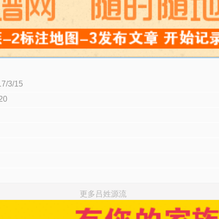
3/15
20
更多吕姓源流