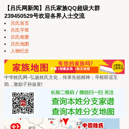
【吕氏网新闻】吕氏家族QQ超级大群
239450529号欢迎各界人士交流
吕氏首页
吕氏字辈
吕氏相册
吕氏地图
人物纪念
中华姓氏网--弘扬姓氏文化，传承先祖精神；寻根联谊互
助，激励子孙奋发!