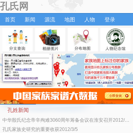
孔氏网
首页
新闻
源流
地图
人物
登录
孔姓新闻
中华殷氏纪念帝辛殉难3060周年筹备会议在淮安召开2012/9/5
孔氏家族史研究的重要收获2012/3/5