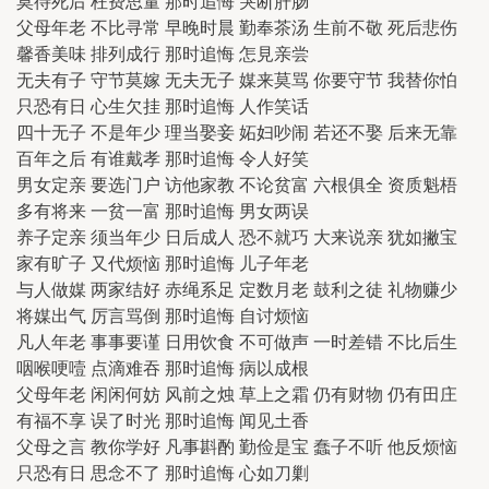
莫待死后 枉费思量 那时追悔 哭断肝肠
父母年老 不比寻常 早晚时晨 勤奉茶汤 生前不敬 死后悲伤
馨香美味 排列成行 那时追悔 怎見亲尝
无夫有子 守节莫嫁 无夫无子 媒来莫骂 你要守节 我替你怕
只恐有日 心生欠挂 那时追悔 人作笑话
四十无子 不是年少 理当娶妾 妬妇吵闹 若还不娶 后来无靠
百年之后 有谁戴孝 那时追悔 令人好笑
男女定亲 要选门户 访他家教 不论贫富 六根俱全 资质魁梧
多有将来 一贫一富 那时追悔 男女两误
养子定亲 须当年少 日后成人 恐不就巧 大来说亲 犹如撇宝
家有旷子 又代烦恼 那时追悔 儿子年老
与人做媒 两家结好 赤绳系足 定数月老 鼓利之徒 礼物赚少
将媒出气 厉言骂倒 那时追悔 自讨烦恼
凡人年老 事事要谨 日用饮食 不可做声 一时差错 不比后生
咽喉哽噎 点滴难吞 那时追悔 病以成根
父母年老 闲闲何妨 风前之烛 草上之霜 仍有财物 仍有田庄
有福不享 误了时光 那时追悔 闻见土香
父母之言 教你学好 凡事斟酌 勤俭是宝 蠢子不听 他反烦恼
只恐有日 思念不了 那时追悔 心如刀剿