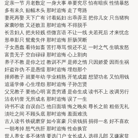
定亲一节 月老数定 一身大事 单要究尽 怕有暗疾 性情暴怒
多有未久 贴幅木头 那时追悔 走了弯路
妻死再娶 天下广有 讨着妬妇 出乖弄丑 把你儿女 只当猪狗
家囊吵散 又还败丑 那时追悔 不得脱手
长舌妇人 把夫轻贱 些微言语 不让一线 夫若死后 才来忧念
形单影只 鴛鸯失伴 那时追悔 肝肠哭断
子女愚蠢 看待如畜 苦打辱骂 恨还不足 一时之气 生嗔发怒
富贵无子 空自碌碌 那时追悔 心上割肉
养子不教 是你之过 教训不严 是师之惰 只因娇爱 因而生祸
奸盗诈伪 不是愚懦 那时追悔 埋怨那个
择师教子 就要年幼 学业精熟 开笔成篇 想望功名 又怕用钱
追逼学俸 心生埋怨 那时追悔 子孙怎贤
父兄教子 要他心明 富贵穷通 是命生成 读书不上 改调另行
沽名钓誉 无所成名 那时追悔 误了一生
诗书不读 自误自己 他日面墙 悔之晚矣 尊长之前 粗俗无礼
淡吐之间 不顾头底 那时追悔 羞面难洗
古人读书 铁砚磨穿 如今富豪 只依钱捐 捐得一名 好不喜欢
一朝考掉 怒气伤肝 那时追悔 性命换官
世人养女 多不体情 要选门户 女长成人 选得儿郎 又嫌家贫