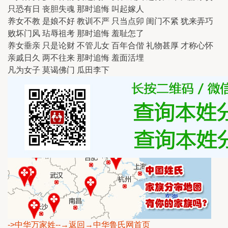
只恐有日 丧胆失魂 那时追悔 叫起嫁人
养女不教 是娘不好 教训不严 只当点卯 闺门不紧 犹来弄巧
败坏门风 玷辱祖考 那时追悔 羞耻怎了
养女垂亲 只是论财 不管儿女 百年合偕 礼物甚厚 才称心怀
亲戚日久 两不往来 那时追悔 羞面活埋
凡为女子 莫谒佛门 瓜田李下
->中华万家姓
--→返回→中华鲁氏网首页