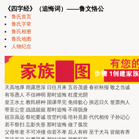
《四字经》（追悔词）——鲁文恪公
鲁氏首页
鲁氏字辈
鲁氏相册
鲁氏地图
人物纪念
天高地厚 雨露恩深 日往月来 五谷茂盛 春祈秋报 敬之当诚
有等愚人 不信神明 那时追悔 枉度光阴
皇王水土 教民耕种 国课早完 免得躭心 挨迟日久 签票拘人
带至公堂 战战兢兢 那时追悔 不得脱身
祖宗虽远 祭祀要诚 坟茔杇塌 培补見新 代代相传 子孙记心
若不祭扫 忘影失形 那时追悔 做了孤坟
父母年老 不可冲撞 你若不孝 后人有样 至于犬马 皆能有养