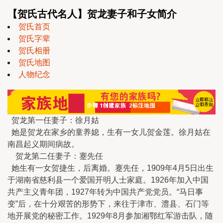
【贺氏古代名人】贺龙妻子和子女简介
贺氏首页
贺氏字辈
贺氏相册
贺氏地图
人物纪念
贺龙第一任妻子：徐月姑
她是贺龙在家乡的童养媳，生有一女儿贺金莲。徐月姑在
南昌起义期间病故。
贺龙第二任妻子：蹇先任
她生有一女贺捷生，后离婚。蹇先任，1909年4月5日出生
于湖南省慈利县一个爱国开明人士家庭。1926年加入中国
共产主义青年团，1927年转为中国共产党党员。“马日事
变”后，在十分艰苦的形势下，来往于津市、澧县、石门等
地开展党的秘密工作。1929年8月参加湘鄂红军游击队，随