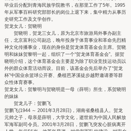
毕业后分配到青海民族学院教书，在那里工作了5年。1995
年从军事百科研究部部长的岗位上退下来，集中精力从事历
史研究工作及文学创作。
贺龙女儿：贺晓明
贺晓明，贺龙三女儿，原为北京市旅游局外事办副主
任，北京富利公司副总，晚年投身于体育事业和革命先烈精
神文化传播事业，现在的身份是贺龙体育基金会主席。贺晓
明和妹妹贺黎明一起，组织了一个“贺龙体育基金会”。据贺
晓明介绍，这个体育基金会主要是为除了职业竞技运动员以
外的群众体育活动而设。目前，该基金会先后举办了“贺龙
杯”中国业余篮球公开赛、桑植芭茅溪徒步越野邀请赛等群
众性体育赛事。
贺龙女儿：贺黎明与贺晓明是一母（薛明）所生，系贺晓明
的妹妹
贺龙儿子：贺鹏飞
贺鹏飞(1944 ～ 2001年3月28日)，湖南省桑植县人。贺龙
元帅之子，母亲是薛明，大学文化，逝世前为中国人民解放
军海军副司令员。2001年3月28日，贺鹏飞突发心脏病离开