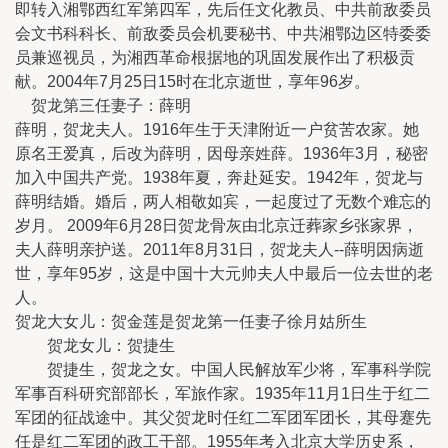
即转入湘鄂西红军第四军，先后任文化教员、中共前敌委员
会文书科科长、前敌委员会机要秘书、中共湘鄂边区特委委
员兼巡视员，为湘西革命根据地的巩固发展作出了积极贡
献。2004年7月25日15时在北京逝世，享年96岁。
贺龙第三任妻子：薛明
薛明，贺龙夫人。1916年生于天津附近一户贫苦农家。她
原名王爱真，后改为薛明，因母亲姓薛。1936年3月，秘密
加入中国共产党。1938年夏，奔赴延安。1942年，贺龙与
薛明结婚。婚后，两人相敬如宾，一起度过了无数个难忘的
岁月。 2009年6月28日贺龙骨灰由北京迁葬家乡张家界，
夫人薛明亲护送。2011年8月31日，贺龙夫人--薛明因病逝
世，享年95岁，这是中国十大元帅夫人中最后一位去世的老
人。
贺龙大女儿：贺金莲是贺龙第一任妻子徐月姑所生
贺龙女儿：贺捷生
贺捷生，贺龙之女。中国人民解放军少将，军事科学院
军事百科研究部部长，军旅作家。1935年11月1日生于红二
军团的征战途中。其父贺龙时任红二军团军团长，其母蹇先
任是红二军团的政工干部。1955年考入北京大学历史系，