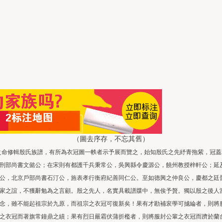
（圖去序存，不忘其舊）
之命修輯殷氏族譜，有所為衣冠圖一帙者示予展而覽之，始知殷氏之先紓青拖紫，冠蓋
刑部尚書文懿公；在宋則有都護千兵秉常公，吳興縣令慶源公，饒州教授梓軒公；延
公，北京戶部尚書石汀公，旌表孝行衡府紀善同仁公。至如德興之仲良公，慶都之廷
家之誼，不獲辭勉為之言顧。殷之先人，名實具載譜牒中，無俟予贅。獨以殷之後人
念，雖不能起祖宗於九原，而祖宗之衣冠可復新矣！果有才勘補衮學可攄綸者，則將
之衣冠而著旗常鐘鼎之績；果有烈日嚴霜伏蒲折檻者，則將服封公輩之衣冠而躋於蘭