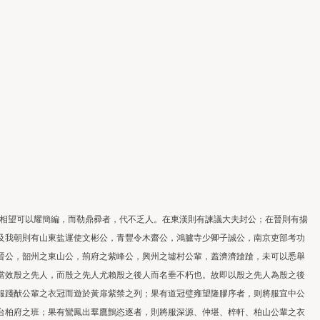
相望可以耀簡編，而勒鼎彛者，代不乏人。在東漢則有諫議大夫封公；在晉則有揚
及我朝則有山東盐運使文彬公，青豐令木齋公，鴻臚寺少卿子誠公，南京吏部考功
晉公，韶州之東山公，荊府之紫峰公，興州之墟村公輩，蓋濟濟蹌蹌，未可以悉舉
當效殷之先人，而殷之先人尤賴殷之後人而名垂不朽也。故即以殷之先人為殷之後
服踐猷公輩之衣冠而遊於黃扉紫禁之列；果有道冠璧雍望隆膠序者，则將服宜中公
台柏府之班；果有鸞鳳出羣鷹鸇恣逐者，則將服深源、仲堪、梓軒、柏山公輩之衣