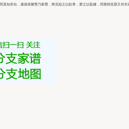
而莫知所自，遨遊燕樂墮乃家聲，將見廹之以飢寒，窘之以藍縷，而懸鶉見踵又何衣