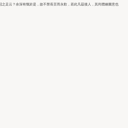
冠之足云？余深有慨於是，故不禁長言而永歎，若此凡茲後人，其尚體繪圖意也