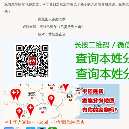
冠而應乎鱣堂花縣之選，何非昔日之衣冠常在也？藉令飲芳泉而莫知其源，飯香秔
哉！
鳳凰山人張繼志撰
资料来源：光绪己卯年《后贤殷氏支谱》
校对：黄墟殷正义
->中华万家姓
--→返回→中华殷氏网首页