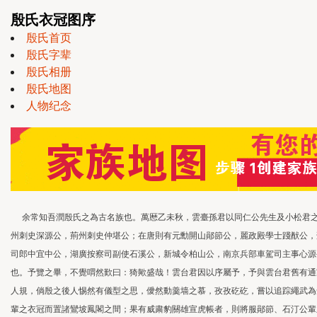
殷氏衣冠图序
殷氏首页
殷氏字辈
殷氏相册
殷氏地图
人物纪念
余常知吾潤殷氏之為古名族也。萬厯乙未秋，雲臺孫君以同仁公先生及小松君
州刺史深源公，荊州刺史仲堪公；在唐則有元勳開山鄖節公，麗政殿學士踐猷公，
司郎中宜中公，湖廣按察司副使石溪公，新城令柏山公，南京兵部車駕司主事心源
也。予覽之畢，不覺喟然歎曰：猗歟盛哉！雲台君因以序屬予，予與雲台君舊有通
人規，倘殷之後人惕然有儀型之思，僾然動羹墙之慕，孜孜矻矻，嘗以追踪繩武為
輩之衣冠而置諸鸞坡鳳閣之間；果有威粛豹關雄宣虎帳者，則將服鄖節、石汀公輩