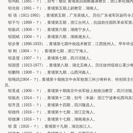
邬鸿机（1881－？），别号：敬臣 黄埔第四期粮服课教官，浙江奉化城
邬光前（1891－？），黄埔第五期上尉教官，湖南人。
邬 强（1911-1992），黄埔第五期，广东英德人。历任广东省军区副司
邬子匀（1899－？），黄埔第五期，浙江台州人，抗战前任国民革命军
邬振武（1904－？），黄埔第六期，湖南宁乡人。
邬国斌（1904－？），黄埔第六期，湖南湘乡人。
邬步青（1896-1933），黄埔第七期中校战术教官，江西抚州人。早年
邬 刚（1904－？），黄埔第七期，浙江宁海人。
邬孟儒（1907－？），黄埔第七期，四川涪陵人。
邬国贤（1913-1977），黄埔第八期，湖北五峰人。历任徐州绥靖公署
邬鹏翔（1908－？），黄埔第九期，山西河曲人。
邬绳武(1904－？)，黄埔第十期南京中央军校第三科少将科长、特别班
员。
邬竟成（1906－？），黄埔第十期南京中央军校上校政治教官，四川涪
邬振杰（1914－？），黄埔第十二期，别号〈本扬〉浙江宁波奉化西坞东
邬齐茂（1915－？），黄埔第十四期，四川隆昌人。
邬德伟（1916－？），黄埔第十七期，浙江定海人。
邬德渊（1916－？），黄埔第十七期，湖南湘乡人。
邬 震（1916－？），黄埔第十九期，湖北枝江人。