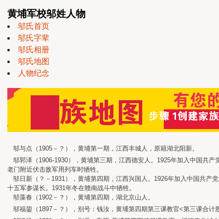
黄埔军校邬姓人物
邬氏首页
邬氏字辈
邬氏相册
邬氏地图
人物纪念
邬与点（1905－？），黄埔第一期，江西丰城人，原籍湖北阳新。
邬郭泽（1906-1930），黄埔第三期，江西德安人。1925年加入中国
老门附近伏击敌军用列车时牺牲。
邬日新（？－1931），黄埔第四期，江西兴国人。1926年加入中国共产
十五军参谋长。1931年冬在赣南战斗中牺牲。
邬藻春（1902－？），黄埔第四期，湖北京山人。
邬福鋆（1897－？），别号：钱汝，黄埔第四期第三课教官<第三课合计