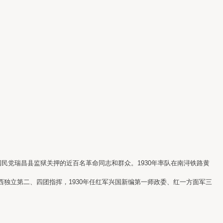
出国民党瑞昌县监狱关押的近百名革命同志和群众。1930年率队在南浔铁路黄
西独立第二、四团指挥，1930年任红军兴国新编第一师政委、红一方面军三