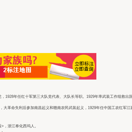
共产党，1928年任红十军第三大队党代表、大队长等职。1929年率武装工作组救
党，大革命失利后参加南昌起义和赣南农民武装起义，1929年任中国工农红军江
股>，浙江奉化西坞人。