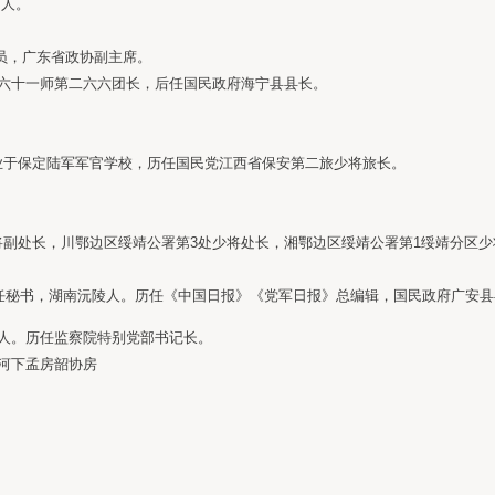
内人。
令员，广东省政协副主席。
第六十一师第二六六团长，后任国民政府海宁县县长。
毕业于保定陆军军官学校，历任国民党江西省保安第二旅少将旅长。
少将副处长，川鄂边区绥靖公署第3处少将处长，湘鄂边区绥靖公署第1绥靖分区
主任秘书，湖南沅陵人。历任《中国日报》《党军日报》总编辑，国民政府广安
陵人。历任监察院特别党部书记长。
河下孟房韶协房