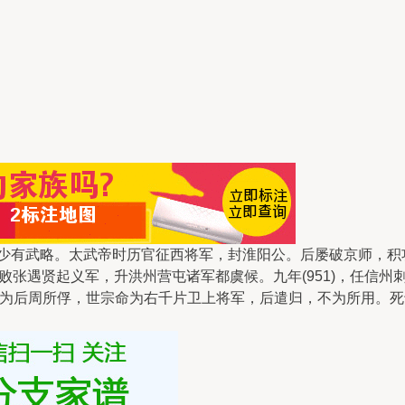
南)人。少有武略。太武帝时历官征西将军，封淮阳公。后屡破京师
，击败张遇贤起义军，升洪州营屯诸军都虞候。九年(951)，任
为后周所俘，世宗命为右千片卫上将军，后遣归，不为所用。死