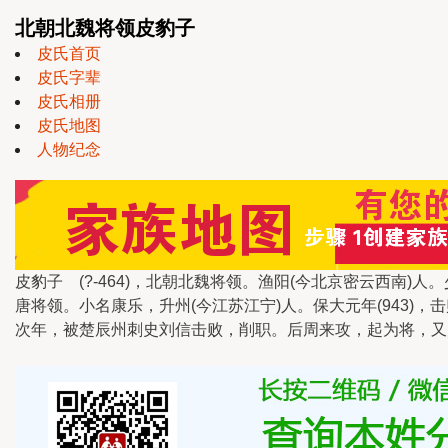
北朝北魏将领皮豹子
皮氏首页
皮氏字辈
皮氏相册
皮氏地图
人物纪念
皮豹子 (?-464)，北朝北魏将领。渔阳(今北京密云西
唐将领。小名康乐，升州(今江苏江宁)人。保大元年(943)
次年，被楚辰州刺史刘信击败，削职。后周来攻，起为将，又