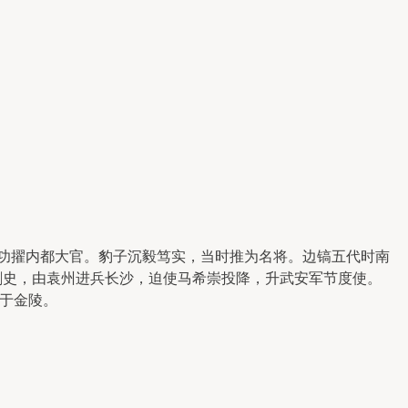
，积功擢内都大官。豹子沉毅笃实，当时推为名将。边镐五代时南
信州刺史，由袁州进兵长沙，迫使马希崇投降，升武安军节度使。
于金陵。