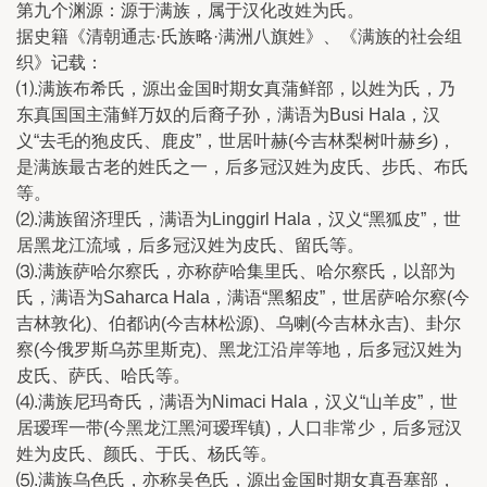
第九个渊源：源于满族，属于汉化改姓为氏。
据史籍《清朝通志·氏族略·满洲八旗姓》、《满族的社会组
织》记载：
⑴.满族布希氏，源出金国时期女真蒲鲜部，以姓为氏，乃
东真国国主蒲鲜万奴的后裔子孙，满语为Busi Hala，汉
义“去毛的狍皮氏、鹿皮”，世居叶赫(今吉林梨树叶赫乡)，
是满族最古老的姓氏之一，后多冠汉姓为皮氏、步氏、布氏
等。
⑵.满族留济理氏，满语为Linggirl Hala，汉义“黑狐皮”，世
居黑龙江流域，后多冠汉姓为皮氏、留氏等。
⑶.满族萨哈尔察氏，亦称萨哈集里氏、哈尔察氏，以部为
氏，满语为Saharca Hala，满语“黑貂皮”，世居萨哈尔察(今
吉林敦化)、伯都讷(今吉林松源)、乌喇(今吉林永吉)、卦尔
察(今俄罗斯乌苏里斯克)、黑龙江沿岸等地，后多冠汉姓为
皮氏、萨氏、哈氏等。
⑷.满族尼玛奇氏，满语为Nimaci Hala，汉义“山羊皮”，世
居瑷珲一带(今黑龙江黑河瑷珲镇)，人口非常少，后多冠汉
姓为皮氏、颜氏、于氏、杨氏等。
⑸.满族乌色氏，亦称吴色氏，源出金国时期女真吾塞部，