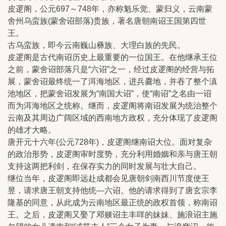
皮逻阁，公元697～748年，亦称魁乐觉、蒙归义，云南蒙
舍州乌蛮族(蒙舍诏部落)贵族，著名唐朝南诏王国第四世
王。
古乌蛮族，即今云南巍山彝族、大理白族的先民。
皮逻阁是古代南诏历史上最重要的一位国王。在他继承王位
之前，蒙舍诏部落只是“六诏”之一，经过皮逻阁的经营与拓
展，蒙舍诏最终统一了洱海地区，进兵爨地，并吞了整个滇
池地区，把蒙舍诏发展为“南国大诏”，使“南诏”之名由一诏
而为洱海地区之统称。继而，皮逻阁将南诏发展为统治整个
云南及其周边广阔区域的西南地方政权，充分体现了皮逻阁
的雄才大略。
唐开元十六年(公元728年)，皮逻阁继南诏大位。面对复杂
的政治形势，皮逻阁审时度势，充分利用婚姻和亲与唐王朝
支持这两把利剑，在保存实力的同时发展与壮大自己。
继位当年，皮逻阁即远赴成都会见唐朝剑南西川节度使王
昱，请求唐王朝支持他统—六诏。他的请求得到了唐玄宗李
隆基的同意，从此成为云南地区最正统的政权首领，称南诏
王。之后，皮逻阁又娶了邓赕诏主丰咩的妹妹、施浪诏主施