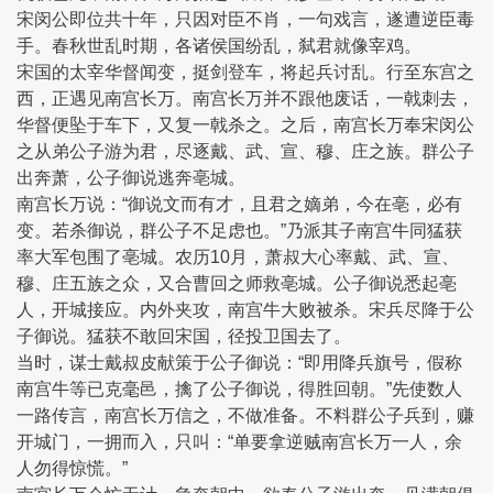
宋闵公即位共十年，只因对臣不肖，一句戏言，遂遭逆臣毒
手。春秋世乱时期，各诸侯国纷乱，弑君就像宰鸡。
宋国的太宰华督闻变，挺剑登车，将起兵讨乱。行至东宫之
西，正遇见南宫长万。南宫长万并不跟他废话，一戟刺去，
华督便坠于车下，又复一戟杀之。之后，南宫长万奉宋闵公
之从弟公子游为君，尽逐戴、武、宣、穆、庄之族。群公子
出奔萧，公子御说逃奔亳城。
南宫长万说：“御说文而有才，且君之嫡弟，今在亳，必有
变。若杀御说，群公子不足虑也。”乃派其子南宫牛同猛获
率大军包围了亳城。农历10月，萧叔大心率戴、武、宣、
穆、庄五族之众，又合曹回之师救亳城。公子御说悉起亳
人，开城接应。内外夹攻，南宫牛大败被杀。宋兵尽降于公
子御说。猛获不敢回宋国，径投卫国去了。
当时，谋士戴叔皮献策于公子御说：“即用降兵旗号，假称
南宫牛等已克毫邑，擒了公子御说，得胜回朝。”先使数人
一路传言，南宫长万信之，不做准备。不料群公子兵到，赚
开城门，一拥而入，只叫：“单要拿逆贼南宫长万一人，余
人勿得惊慌。”