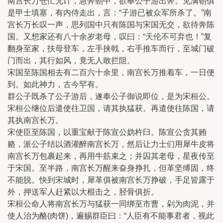
南宫长万仓忙无计，急奔朝中，欲奉公子游出奔。见满朝俱
是甲士填塞，有内侍走出，言：“子游已被众军所杀了。”南
宫长万长叹一声，思列国中只有陈国与宋国无交，欲待奔陈
国。又想家还有八十余岁老母，叹曰：“天伦不可弃也！”复
翻身至家，扶母登车，左手挟戟，右手推车而行，至城门破
门而出，其行如风，竟无人敢拦阻。
宋国至陈国相去有二百六十余里，南宫长万推着车，一日便
到。如此神力，古今罕有。
群公子既杀了公子游后，遂奉公子御说即位，是为宋桓公。
宋桓公继位后遣使往卫国，请其执猛获。再遣使往陈国，请
其执南宫长万。
宋使臣至陈国，以重宝献于陈宣公妫杵臼。陈宣公贪其贿
赂，派公子结以酒灌醉南宫长万，然后让力士们用犀牛皮将
南宫长万包裹起来，再用牛筋束之；并囚其老母，星夜传至
于宋国。至半路，南宫长万醒来奋身挣扎，但革坚缚固，终
不能脱。快到宋城时，犀革俱被南宫长万挣破，手足皆露于
外，押送军人赶紧以大棍击之，胫骨俱折。
宋桓公命人将南宫长万与猛获一同绑至市曹，剁为肉泥，并
使人治为酪(肉饼)，遍赐群臣曰：“人臣有不能事君者，视此