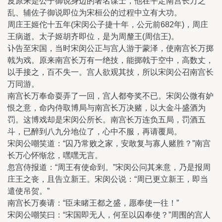
皮原来是公子御说身边的著名谋士，他在平定南宫长万之
乱、辅佐子御说即位为宋桓公的过程中立有大功。
周庄王姬佗十五年(宋闵公子捷十年，公元前682年)，周庄
王病逝。太子姬胡齐即位，是为周釐王(周信王)。
讣告至宋国，当时宋闵公正与宫人游于蒙泽，使南宫长万掷
戟为戏。原来南宫长万有一绝技，能掷戟于空中，高数丈，
以手接之，百不失一。宫人欲观其技，所以宋闵公召南宫长
万同游。
南宫长万奉命耍弄了一回，宫人都夸奖不已。宋闵公微有妒
恨之意，命内侍取博局与南宫长万决赌，以大金斗盛酒为
罚。这博戏却是宋闵公所长。南宫长万连负五局，罚酒五
斗，已醉到八九分地位了，心中不服，再请覆局。
宋闵公嘲笑道：“囚乃常败之家，安敢复与寡人赌胜？”南宫
长万心怀惭忿，嘿嘿无言。
忽宫侍报道：“周王有使命到。”宋闵公问其来意，乃是报周
庄王之丧，且告立新王。宋闵公说：“周已更立新王，即当
遣使吊贺。”
南宫长万奏请：“臣未睹王都之盛，愿奉使一往！”
宋闵公嘲笑曰：“宋国即无人，何至以囚奉使？”周围的宫人