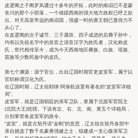
皮逻阁之子阁罗风通过十多年的开拓，此时的南诏已不是蒙
舍川的那个小部落，一个雄踞西南的强大地方政权已呼之欲
出。对天高皇帝远的南诏国，强盛一时的唐王朝已显得力不
从心了。
在皮逻阁的次子诚节、三子晟崇、四子成进的后裔子孙中，
均有以先祖名字中的首音之谐音汉字为姓氏者，汉化称皮
氏，世代相传至今，成为今天西南地区彝族、白族、瑶族、
苗族等少数民族中的皮氏。
第七个渊源：源于官位，出自辽国时期官吏皮室军，属于以
官职称谓汉化为氏。
在辽国时期，辽太祖耶律·阿保机设置有著名的“皮室军详稳
局”。
皮室军，就是辽国朝廷的亲军卫队，隶属于北面军官院主
(北院大王)统辖。下设有左、右、北、南、黄五个详稳局，
分别掌管各皮室军的政令。
“皮室”，就是古契丹语“金刚”的意思，辽太祖在契丹各部中
亲自挑选了数千名豪勇强健之士，组建成一支心腹亲军卫