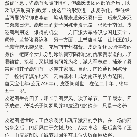
然被平息，诸爨首领被“释罪”，但爨氏集团内部的矛盾，以
及“以夷制夷”的政策，使这里的形势进一步复杂化。继任经
营两爨的侍御史李宓，煽动爨崇道杀死爨归王，后来又杀死
其弟爨日进。爨归王的妻子阿姹走投无路，求救于南诏。皮
逻阁利用这一难得的机会，一方面派大军将段忠国赴安宁，
调停、监督诸爨议和，另一方面，上书唐朝廷，让归王的儿
子爨守隅承袭父职，充当南宁州都督。皮逻阁还以调停者的
身份，把两个女儿分别嫁给爨守隅和他的仇家爨崇道的儿子
爨辅首。接着，又以援助阿姹为名，派大军东进，捕杀了爨
崇道和其子爨辅首，尽俘其家属。自此，南诏通过阿姹母
子，控制了滇东地区，云南基本上成为南诏的势力范围。
唐天宝七年(公元748年)，皮逻阁谢世，在位二十年，终年
五十一岁。
皮逻阁生有四子，即长子阁罗凤、次子诚节、三子晟崇、四
子成进。传说长子阁罗凤并非皮逻阁的嫡亲，只是一名养
子。
皮逻阁逝世时，王位承袭就出现了激烈的争执。在一场内部
纷争之后，阁罗风由于文韬武略，战功卓著，最后赢得了王
位。而皮逻阁次子诚节则因争夺王位失败而遭放逐。