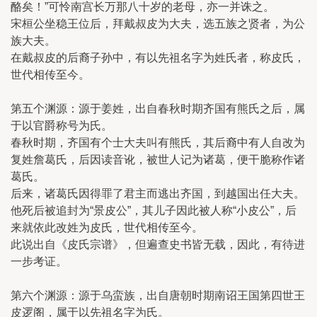
酪矣！”可怜南宫长万那八十岁的老母，亦一并诛之。
宋桓公坐稳王位后，拜戴叔皮为大夫，选五族之贤者，为公
族大夫。
在戴叔皮的后裔子孙中，有以先祖名字为姓氏者，称皮氏，
世代相传至今。
第五个渊源：源于姜姓，出自春秋时期齐国有熊氏之后，属
于以官爵称号为氏。
春秋时期，齐国有个士大夫叫有熊氏，其后裔中有人自改为
复姓詹葛氏，后因读音讹，被世人记为诸葛，便干脆称作诸
葛氏。
后来，诸葛氏因得罪了君主而逃出齐国，到越国出任大夫。
他死后被追封为“景皮公”，其儿子因此被人称“小皮公”，后
来就依此改姓为皮氏，世代相传至今。
此说出自《皮氏宗谱》，但遍查史书皆无载，因此，有待进
一步考证。
第六个渊源：源于乌蛮族，出自唐朝时期南诏王国第四世王
皮逻阁，属于以先祖名字为氏。