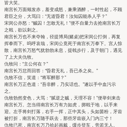
皆大笑。
南宫长万面颊发赤，羞变成怒，兼乘酒醉，一时性起，不顾
君臣之分，大骂曰：“无道昏君！汝知囚能杀人乎？”
宋闵公亦怒：“贼囚！怎敢无礼！”便不自量力去抢南宫长万
之戟，欲以刺之。
南宫长万也不来夺翰，径提博局(赌桌)把宋闵公打倒，再复
挥拳而下。呜呼哀哉，宋闵公竟死于南宫长万拳下。宫人惊
散，南宫长万怒气犹勃勃未息，提戟步行，及于朝门，遇见
了上大夫仇牧。
仇牧问：“主公何在？”
南宫长万忿而回答：“昏君无礼，吾已杀之矣。”
仇牧不信，笑道：“将军醉那？”
南宫长万正色道：“吾非醉，乃实话也。”遂以手中血污示
之。
仇牧勃然变色，大骂：“腻逆之贼，天理不容！”便举剑来击
南宫长万。怎当得南宫长万有力如虎，掷戟于地，以手来
迎。左手将剑打落，右手一挥，正中其头，头如茵粉，牙齿
被打折，南宫长万随手跃去，那些牙齿嵌入门内三寸！
仇牧已死，南宫长万乃拾起画戴，缓步登车，旁若无人。