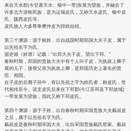
来在天水郡(今甘肃天水、榆中一带)发展为望族，并融合了
许多北方游牧民族，是为运城皮氏，又称天水皮氏、榆中皮
氏、陇西皮氏等。
皮氏族人大多尊奉樊仲皮为得姓始祖。
第三个渊源：源于姬姓，出自战国时期郑国大夫子皮，属于
以先祖名字为氏。
据史籍《姓谱》记载：“出郑大夫子皮。望出下邳。”
春秋时期，郑国的贵族大夫中有个人叫子皮，为执政上卿子
展的儿子，接替父亲为执政上卿，是郑国历史上著名的贤
臣、相国。
在子皮的后裔子孙中，有以先祖之字为姓氏者，称皮氏，世
代相传至今。该支皮氏后来在下邳郡(今江苏邳县下邳故城)
一带发展为望族，因此又称下邳皮氏。
第四个渊源：源于子姓，出自春秋时期宋国贵族大夫戴叔皮
之后，属于以先祖名字为氏。
戴叔皮是春秋时期宋国大夫，出自宋国贵族戴氏世家。戴叔