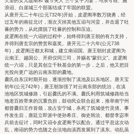
欠望的女儿遗南和“诚节夫人”三个女子为妻，与浪穹诏、施
浪诏、白崖城三个部落结成了牢固的联盟。
从唐开元二十年(公元732年)开始，皮逻阁率数万骁勇，经
过五年的南征北讨，渐次灭掉其他五诏与河蛮，并击退了吐
蕃的势力，从此摆脱了吐蕃的控制和压迫。
皮逻阁在统一六诏的过程中，始终得到唐王朝的有力支持，
并得到唐玄宗的赞赏和嘉奖。唐开元二十六年(公元738
年)，皮逻阁迁都太和城，建立南诏国。唐王朝封皮逻阁为
云南王、越国公、开府仪同三司，并赐名“蒙归义”。皮逻阁
统一六诏，只是其创立千秋基业的第一步，之后，他又把目
光投向更广远的云南东部的爨地。
爨氏自东汉时期开始，逐渐控制了滇池及以东地区。唐天宝
初年(公元742年)，唐王朝加强了对云南东部的统治，在滇
池地区筑城修路，引起爨氏的不满。爨氏利用筑城修路给当
地老百姓带来的沉重负担，鼓动民众联合起来，推举南宁州
都督爨归王作首领，攻占安宁城，杀死了筑城使竹灵倩。事
件发生后，唐廷立即派中使孙希庄、御史韩洽、都督李宓率
兵前去征讨，同时又诏令皮逻阁予以配合。通过平息这次动
乱，南诏的势力也随之合法地由滇西发展到了滇东。动乱虽