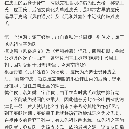
在皮工的后裔子孙中，有以先祖官职称谓为姓氏者，称兽工
氏、皮工氏，后省文简化为单姓皮氏，是非常古早的皮氏，
远早于史籍《风俗通义》及《元和姓纂》中记载的姬姓皮
氏。
第二个渊源：源于姬姓，出自春秋时期周卿士樊仲皮，属于
以先祖名字为氏。
据史籍《风俗通义》及《元和姓纂》记载，西周初期，鲁献
公姬具的次子仲山浦，曾辅佐周宣王姬靜(姬靖)中兴周王
朝，因功受封于阳樊(樊邑，今河南济源)。
根据史籍《元和姓纂》的记载，“皮氏为周卿士樊仲皮之
后。”而樊仲皮，就是建立樊国的那位仲山甫的后裔，曾承
袭祖职，担任过周王室的卿士。
樊仲皮，名姬樊，字仲皮，由于在当时樊氏家族中排行老
二，不能成为樊国的继承人，因此他被分封在今山西省的河
津县一带，后人就以他名字的末字来号称其地为“皮氏邑”。
到了秦朝时期，秦始皇干脆就将该行政地域定名为皮氏县。
在樊仲皮的后裔子孙中，有以先祖封邑名称、或先祖之字为
姓氏者，称皮氏，为该支皮氏一族的最初之源。该支皮氏后