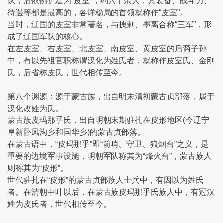
队，后依例扩建为“皮室”，约六千余人，其装备、战斗力、
待遇等都是最高的，各详稳局的首领就称作“皮室”。
当时，辽国的皮室非常著名，与拽剌、墨离合称“三军”，形
成了辽国军队的核心。
在左皮室、右皮室、北皮室、南皮室、黄皮室的后裔子孙
中，有以先祖官职称谓汉化为姓氏者，就称作皮室氏、金刚
氏，后省称皮氏，世代相传至今。
第八个渊源：源于蒙古族，出自明末清初蒙古贞部落，属于
汉化改姓为氏。
蒙古族皮玛那乎氏，出自明朝末期驻扎在皮形地区(今辽宁
阜新卧凤沟乡和国华乡)的蒙古贞部落。
在蒙古语中，“皮玛那乎”即“前哨、守卫、狼烟台”之义，是
重要的边境军事设施，明朝军队称其为“烽火台”，蒙古族人
则称其为“皮形”。
世代驻扎在“皮形”的蒙古贞部族人士兵中，有因以为姓氏
者。在清朝中叶以后，在蒙古族皮玛那乎氏族人中，有冠汉
姓为皮氏者，世代相传至今。