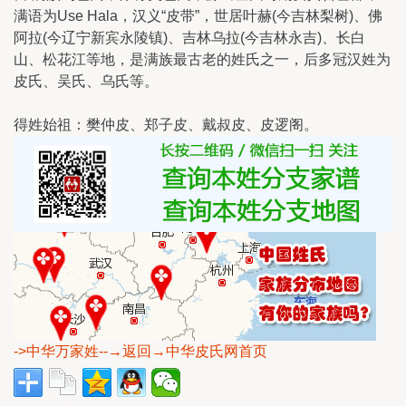
满语为Use Hala，汉义“皮带”，世居叶赫(今吉林梨树)、佛
阿拉(今辽宁新宾永陵镇)、吉林乌拉(今吉林永吉)、长白
山、松花江等地，是满族最古老的姓氏之一，后多冠汉姓为
皮氏、吴氏、乌氏等。
得姓始祖：樊仲皮、郑子皮、戴叔皮、皮逻阁。
->中华万家姓
--→返回→中华皮氏网首页