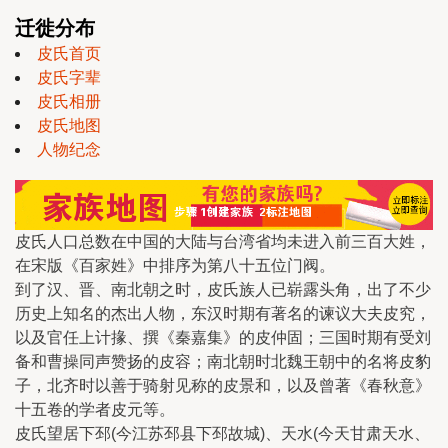
迁徙分布
皮氏首页
皮氏字辈
皮氏相册
皮氏地图
人物纪念
皮氏人口总数在中国的大陆与台湾省均未进入前三百大姓，
在宋版《百家姓》中排序为第八十五位门阀。
到了汉、晋、南北朝之时，皮氏族人已崭露头角，出了不少
历史上知名的杰出人物，东汉时期有著名的谏议大夫皮究，
以及官任上计掾、撰《秦嘉集》的皮仲固；三国时期有受刘
备和曹操同声赞扬的皮容；南北朝时北魏王朝中的名将皮豹
子，北齐时以善于骑射见称的皮景和，以及曾著《春秋意》
十五卷的学者皮元等。
皮氏望居下邳(今江苏邳县下邳故城)、天水(今天甘肃天水、