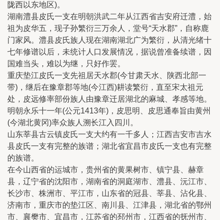
陇西以东地区)。
湖南澧县皮氏一支在明朝洪武二年从江西省吉安府迁澧，始
祖为皮华五，现子孙繁衍三万余人，堂号“天水郡”，自称鹿
门家风。澧县皮氏族人现在湖南湖北广为繁衍，从清光绪十
七年修谱以后，未统计人口发展情况，据说曾准备续谱，因
国难当头，难以为继，只好作罢。
重庆垫江皮氏一支先祖居天水郡(今甘肃天水、陕西北部一
带)，继后在豫章郡等地(今江西)耕读繁衍，直至宋太祖元
处，皮远修率部份族人由豫章迁居湖北的麻城、孝感等地。
明朝永乐十一年(公元1413年)，皮思明、皮思通奉旨由黄州
(今湖北黄冈)率众族人溯长江入四川。
山东莘县古云镇皮氏一支大约有一千多人；江西吉安市吉水
县皮氏一支有完整的族谱；湖北省宜昌市皮氏一支也有完整
的族谱。
在今山西省的运城市，贵州省的黄果树市、镇宁县、赫章
县，辽宁省的沈阳市，湖南省的洞庭湖市、澧县、沅江市、
长沙市、株洲市、平江市，山东省的冠县、莘县、沾化县、
济南市，重庆市的垫江区、南川县、江津县，湖北省的鄂州
市、襄樊市、宜昌市，江苏省的邳州市，江西省的抚州市、