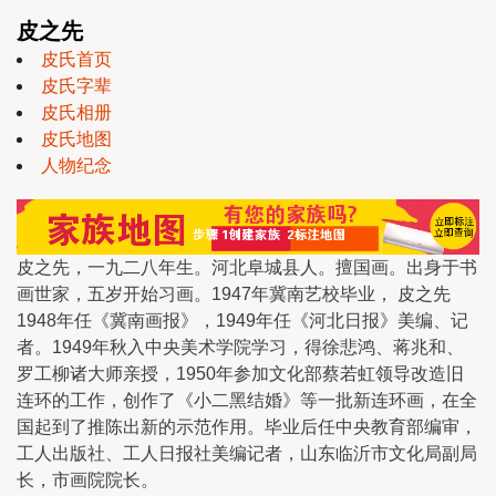
皮之先
皮氏首页
皮氏字辈
皮氏相册
皮氏地图
人物纪念
皮之先，一九二八年生。河北阜城县人。擅国画。出身于书
画世家，五岁开始习画。1947年冀南艺校毕业， 皮之先
1948年任《冀南画报》，1949年任《河北日报》美编、记
者。1949年秋入中央美术学院学习，得徐悲鸿、蒋兆和、
罗工柳诸大师亲授，1950年参加文化部蔡若虹领导改造旧
连环的工作，创作了《小二黑结婚》等一批新连环画，在全
国起到了推陈出新的示范作用。毕业后任中央教育部编审，
工人出版社、工人日报社美编记者，山东临沂市文化局副局
长，市画院院长。