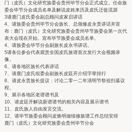
门（皮氏）文化研究族委会贵州毕节分会正式成立。任命族
委会毕节分会成员名单及解说皮姓来历及皮氏迁徙流源
3请鹿门皮氏委会副总顾问皮家启讲话
4、请族委会贵州毕节分会族长、总领修皮永贵讲话并宣
布：鹿门（皮氏）文化研究族委会贵州毕节族委会第一次代
表大会现在开始。宣布毕节族委会成员名单。
4、请族委会毕节分会副族长皮永书讲话。
5请各位参会代表观赏全国皮氏族谱首次发行大会视频录
像。
6、请各地区族长代表讲话
7、请鹿门皮氏组委会副族长皮廷开介绍字辈排行
8、请皮永贵族长提议：讨论二零一二年清明节祭祖扫墓议
程。
9、展示各地区老谱谱书及
10、请皮廷开解说新谱谱书的相关内容及展示谱书
11、皮氏族人自由发言交流。
12、请毕节族委会顾问皮焕明做续修族谱工作总结安排
鹿门（皮氏）文化研究族委会贵州毕节分会