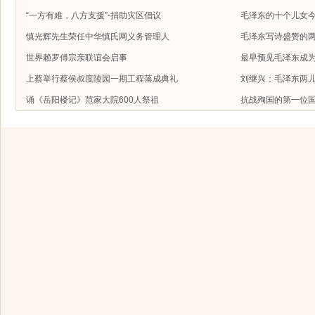
“一方有难，八方支援”-捐助灾区倡议
毛泽东的十个儿女今
慎光辉先生荣任中华慎氏网义务管理人
毛泽东写诗盛赞的
世界赖罗傅宗亲联谊会启事
最早预见毛泽东成
上蔡举行蔡侯叔度陵园一期工程落成典礼
刘继兴：毛泽东两
诵《岳阳楼记》范家大院600人祭祖
抗战殉国的第一位国