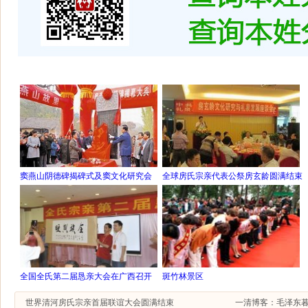
窦燕山阴德碑揭碑式及窦文化研究会
全球房氏宗亲代表公祭房玄龄圆满结束
全国全氏第二届恳亲大会在广西召开
斑竹林景区
世界清河房氏宗亲首届联谊大会圆满结束
一清博客：毛泽东