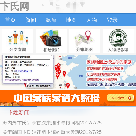
卞氏网
首页
新闻
源流
地图
人物
登录
卞姓新闻
海内外卞氏宗亲首次来泗水寻根问祖2012/7/25
关于韩国卞氏始迁祖卞源的重大发现2012/7/25