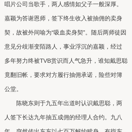
唱片公司当歌手，两人感情如父子一般深厚。
嘉颖为答谢恩师，签下终生收入被抽佣的卖身
契，故被外间喻为“吸血卖身契”。随后两师徒因
意见分歧渐变陌路人，事业浮沉的嘉颖，经过
多年努力终被TVB赏识而人气急升，谁知戴思聪
竟翻旧帐，要求对方履行抽佣承诺，险些对簿
公堂。
陈晓东则于九五年出道时认识戴思聪，两
人签下长达九年抽五成佣的经理人合约。九八
年，突然传出东东以七百万解约赎身，有指东