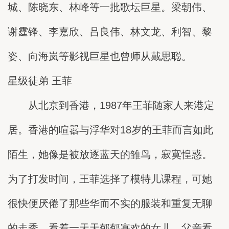
城、陈晓东、林峰等一批歌坛巨星。梁朝伟、
谢霆锋、李嘉欣、吕良伟、林文龙、利智、黎
姿、向海岚等影视巨星也曾师从戴思聪。
星级徒弟 王菲
从北京到香港，1987年王菲随家人来港定
居。香港的喧嚣与浮华对18岁的王菲而言如此
陌生，她像是被放逐蓝天的雏鸟，寂寞惶惑。
为了打发时间，王菲选择了模特儿课程，可她
很快便厌倦了那些华而不实的服装和重复无聊
的走秀。看着一天天郁郁寡欢的女儿，父亲看