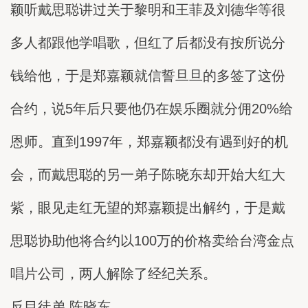
颖听戴思聪讲过关于黎明和王菲及刘德华等很
多人都跟他学唱歌，但红了后都没有按所说分
钱给他，于是郑嘉颖就信誓旦旦的多签了这份
合约，说5年后只要他仍在娱乐圈就分佣20%给
恩师。直到1997年，郑嘉颖都没有遇到好的机
会，而戴思聪的另一弟子陈晓东却开始大红大
紫，眼见走红无望的郑嘉颖提出解约，于是戴
思聪协助他将合约以100万的价格卖给台湾金点
唱片公司，两人解除了经纪关系。
反目徒弟 陈晓东