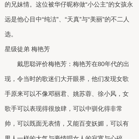
的兄妹情。这位被华仔昵称做“小公主”的女孩永
远是他心目中“纯洁”、“天真”与“美丽”的不二人
选。
星级徒弟 梅艳芳
戴思聪评价梅艳芳：梅艳芳在80年代的出
现，令当时的歌迷们大开眼界，他们发现女歌
手原来可以不像邓丽君、姚苏蓉、徐小风，女
歌手可以表现得很放肆，可以中驯化得非常
帅，可以既面无表情，又能百变妖媚，可以有
男人一样的大气与豪情唱女人的寂寞与心碎，