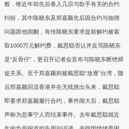
般，唯近年却先后卷入几宗与歌手有关的合约
纠纷，其中陈晓东及郑嘉颖先后因合约与抽佣
问题跟他闹翻，有传陈晓东要求提前解约被索
取1000万元解约费，戴思聪否认并反骂陈晓东
是“反骨仔”，更召开记者会宣布与陈晓东断绝师
徒关系。至于郑嘉颖则被戴思聪“放逐”台湾，随
后郑嘉颖回流香港并在无线熬出头来，戴思聪
即要求郑嘉颖履行合约，事件闹大后，戴思聪
声称为息事宁人而结束事件。去年戴思聪就近
年的负面报道控告周刊诽谤，并指因情绪受困