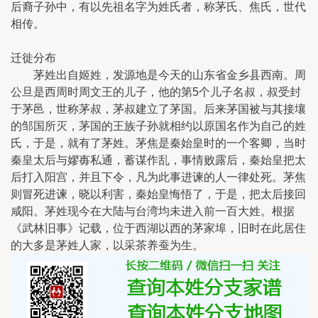
后裔子孙中，有以先祖名字为姓氏者，称茅氏、焦氏，世代
相传。
迁徙分布
茅姓出自姬姓，发源地是今天的山东省金乡县西南。周
公旦是西周时周文王的儿子，他的第5个儿子名叔，叔受封
于茅邑，世称茅叔，茅叔建立了茅国。后来茅国被与其接壤
的邹国所灭，茅国的王族子孙就相约以原国名作为自己的姓
氏，于是，就有了茅姓。茅焦是秦始皇时的一个客卿，当时
秦皇太后与嫪毐私通，蓄谋作乱，事情败露后，秦始皇把太
后打入阳宫，并且下令，凡为此事进谏的人一律处死。茅焦
则冒死进谏，晓以利害，秦始皇悔悟了，于是，把太后接回
咸阳。茅姓现今在大陆与台湾均未进入前一百大姓。根据
《武林旧事》记载，位于西湖以西的茅家埠，旧时在此居住
的大多是茅姓人家，以采茶养蚕为生。