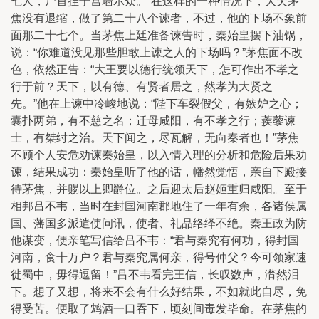
七人，尸首挂于宫墙示众。”在这样的一种情况下，大夫茅
焦没有退缩，做了第二十八个谏者，不过，他的下场不象前
面那二十七个。当茅焦上廷准备谏告时，秦始皇摆下油锅，
说：“你难道没见那些胆敢上谏之人的下场吗？”茅焦面不改
色，依然正告：“大王要以德行统领天下，怎可作出不孝之
行于前？天下，以有德、有贤者居之，然孝为大贤之
先。”他在上谏中冷峻地说：“陛下车裂假父，有嫉妒之心；
囊扑两弟，有不慈之名；迁母咸阳，有不孝之行；蒺藜谏
士，有桀纣之治。天下闻之，尽瓦解，无向秦者也！”茅焦
不顾个人安危劝谏秦始皇，以入情入理的分析和危险后果劝
谏，结果成功：秦始皇听了他的话，幡然觉悟，亲自下殿接
待茅焦，并赐以上卿爵位。之后迎太后赵姬重归咸阳。至于
相邦吕不韦，当时在封国河南郡地住了一年有余，各诸侯属
国、藩国多派遣使问讯，使者、礼品络绎不绝。秦王政为防
他谋变，便亲笔写信给吕不韦：“君与秦究有何功，得封国
河南，食十万户？君与秦究属何亲，得号仲父？今可领家速
徙蜀中，毋得逗留！”吕不韦看完王信，长叹数声，潸然泪
下。想了又想，将来不会有什么好结果，不如就此自尽，免
得受苦。便取了鸩酒一口吞下，顷刻间毒发毕命。在茅焦的