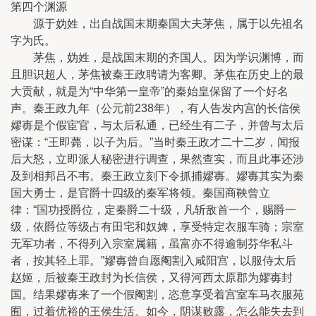
第四个渊源
源于妫姓，出自战国末期秦国大夫茅焦，属于以先祖名
字为氏。
茅焦，妫姓，是战国末期的齐国人。因为学识渊博，而
且胆识超人，茅焦被秦王政聘请为客卿。茅焦在历史上的最
大贡献，就是为“中华第一皇帝”的秦始皇保留了一个好名
声。秦王政九年（公元前238年），有人告发内宫的长信侯
嫪毐是个假宦官，与太后私通，已经生有二子，并曾与太后
密谋：“王即薨，以子为后。”当时秦王政才二十二岁，闻报
后大怒，立即派人秘密进行调查，果然查实，而且此事还涉
及到相邦吕不韦。秦王政立刻下令抓捕嫪毐。嫪毐其实为秦
国大勇士，是官爵十四级的秦军将领。秦国商鞅曾立
律：“国功授爵位，定秦爵二十级，凡斩敌首一个，赐爵一
级，依爵位等级占有田宅和奴婢，享受特定衣服车骑；宗室
无军功者，不得列入宗室属籍，虽富亦不得逾制芬华私斗
者，按其轻上罪。”嫪毐曾自愿阉割入咸阳宫，以服侍太后
赵姬，后被秦王政封为长信侯，又得河西太原郡为嫪毐封
国。结果嫪毐来了一个假阉割，恣意享受着宫室车马衣服苑
囿，过着优裕的王侯生活。如今，阴谋败露，怎么能失去到