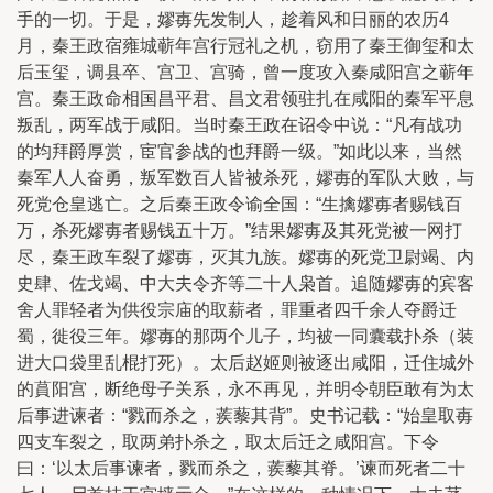
手的一切。于是，嫪毐先发制人，趁着风和日丽的农历4
月，秦王政宿雍城蕲年宫行冠礼之机，窃用了秦王御玺和太
后玉玺，调县卒、宫卫、宫骑，曾一度攻入秦咸阳宫之蕲年
宫。秦王政命相国昌平君、昌文君领驻扎在咸阳的秦军平息
叛乱，两军战于咸阳。当时秦王政在诏令中说：“凡有战功
的均拜爵厚赏，宦官参战的也拜爵一级。”如此以来，当然
秦军人人奋勇，叛军数百人皆被杀死，嫪毐的军队大败，与
死党仓皇逃亡。之后秦王政令谕全国：“生擒嫪毐者赐钱百
万，杀死嫪毐者赐钱五十万。”结果嫪毐及其死党被一网打
尽，秦王政车裂了嫪毐，灭其九族。嫪毐的死党卫尉竭、内
史肆、佐戈竭、中大夫令齐等二十人枭首。追随嫪毐的宾客
舍人罪轻者为供役宗庙的取薪者，罪重者四千余人夺爵迁
蜀，徙役三年。嫪毐的那两个儿子，均被一同囊载扑杀（装
进大口袋里乱棍打死）。太后赵姬则被逐出咸阳，迁住城外
的蒷阳宫，断绝母子关系，永不再见，并明令朝臣敢有为太
后事进谏者：“戮而杀之，蒺藜其背”。史书记载：“始皇取毐
四支车裂之，取两弟扑杀之，取太后迁之咸阳宫。下令
曰：‘以太后事谏者，戮而杀之，蒺藜其脊。’谏而死者二十