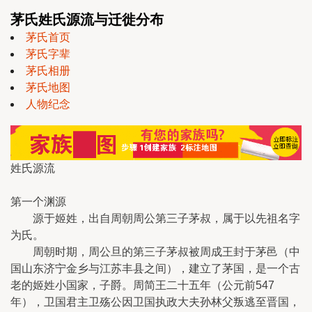
茅氏姓氏源流与迁徙分布
茅氏首页
茅氏字辈
茅氏相册
茅氏地图
人物纪念
姓氏源流
第一个渊源
源于姬姓，出自周朝周公第三子茅叔，属于以先祖名字
为氏。
周朝时期，周公旦的第三子茅叔被周成王封于茅邑（中
国山东济宁金乡与江苏丰县之间），建立了茅国，是一个古
老的姬姓小国家，子爵。周简王二十五年（公元前547
年），卫国君主卫殇公因卫国执政大夫孙林父叛逃至晋国，