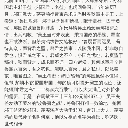
元前488年），鲁国军队强行攻入邾国，大肆掠夺后，将邾
国君主邾子益（邾国君，名益）也虏回鲁国。当年农历7
月，邾国派大夫茅夷鸿携带束帛求见当时春秋霸主吴王，上
奏道：“鲁国攻邾，邾子益为鲁师所擒，献于毫社，囚于负
瑕，邾国都城遭鲁师肆虐。茅氏拜请吴王顾念吴邾结盟之
情，出兵相救。”吴王当时未表态，秉持国政的墨鞠、墨虞
也不敢决断。但茅夷鸿求告文笔极好：“鲁弱晋而远吴，冯
恃其众，而背君之盟，辟君之执事，以陵我小国。邾非敢自
爱也，惧君威之不立。君威之不立，小国之忧也。若夏盟于
鄫衍，秋而背之，成求而不违，四方诸侯，其何以事君？且
鲁赋八百乘，君之贰也。邾赋六百乘，君之私也。以私奉
贰，唯君图之。”吴王考虑：帮助“昏庸”的邾国虽然不值得，
但帮助“弱小”的盟国邾国，却的确可以提升霸主的地位，还
能得到“君之私”——“邾赋六百乘”，可以大大满足对外扩张
的需要。于是，在周敬王三十三年(公元前487年)，吴王夫
差发动了著名的“攻鲁夷之战”，将鲁国打得一败涂地，抢回
邾子益还给邾国。茅夷鸿有大功于邾国，晋升上大夫。茅夷
鸿的后代孙子名叫何至，他以先祖的名字为姓氏，称茅氏，
世代相传。