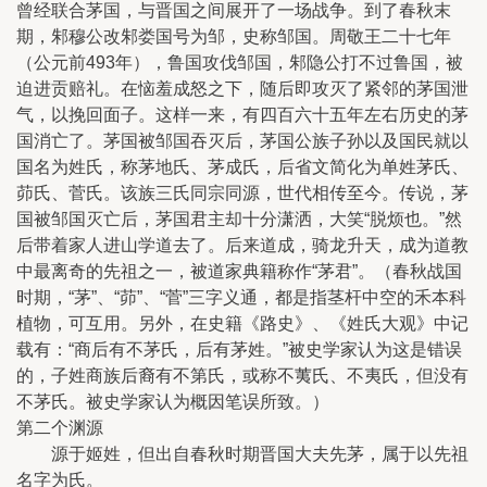
曾经联合茅国，与晋国之间展开了一场战争。到了春秋末
期，邾穆公改邾娄国号为邹，史称邹国。周敬王二十七年
（公元前493年），鲁国攻伐邹国，邾隐公打不过鲁国，被
迫进贡赔礼。在恼羞成怒之下，随后即攻灭了紧邻的茅国泄
气，以挽回面子。这样一来，有四百六十五年左右历史的茅
国消亡了。茅国被邹国吞灭后，茅国公族子孙以及国民就以
国名为姓氏，称茅地氏、茅成氏，后省文简化为单姓茅氏、
茆氏、菅氏。该族三氏同宗同源，世代相传至今。传说，茅
国被邹国灭亡后，茅国君主却十分潇洒，大笑“脱烦也。”然
后带着家人进山学道去了。后来道成，骑龙升天，成为道教
中最离奇的先祖之一，被道家典籍称作“茅君”。（春秋战国
时期，“茅”、“茆”、“菅”三字义通，都是指茎杆中空的禾本科
植物，可互用。另外，在史籍《路史》、《姓氏大观》中记
载有：“商后有不茅氏，后有茅姓。”被史学家认为这是错误
的，子姓商族后裔有不第氏，或称不荑氏、不夷氏，但没有
不茅氏。被史学家认为概因笔误所致。）
第二个渊源
源于姬姓，但出自春秋时期晋国大夫先茅，属于以先祖
名字为氏。