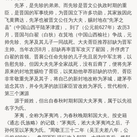
先茅，是先轸的弟弟。而先轸是晋文公执政时期的重
臣，是晋国的军事统帅，为晋国立下许多功勋，其家族因此
飞黄腾达，先茅也被晋文公任为大夫，赐封地在“先茅之
县”（中国山西平陆茅津渡）。到了（公元前627年）农历3
月，晋国与白翟（白狄）在箕地（中国山西榆社）争战，元
帅先轸、先茅及其儿子一同战死。大夫胥臣推荐郤缺为晋军
主帅。当年农历8月，郤缺再率晋军攻灭了翟国，并俘虏了
白翟的首领。晋襄公任命先轸的儿子先且居为中军主将，以
告慰先轸。但因大夫先茅全家战死，没有后裔了，便将先茅
原来的封地赏赐给了胥臣，以奖励他举荐郤缺的功劳。胥臣
非常敬重先茅及其子，将自己的新封地改称为茅城，建茅亭
追念其功，并令先茅的故旧家臣皆改姓为茅氏，世代相传。
第三个渊源
源于姬姓，但出自春秋时期邾国大夫茅夷，属于以先祖
名字为氏。
茅夷，全称为茅夷鸿，为春秋晚期邾国大夫。按史籍
《通志·氏族略》的记载：“茅夷氏，淞大夫茅夷鸿之后。子
孙何至以茅夷为氏。”周敬王三十二年（吴王夫差八年，公