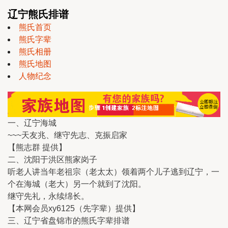
辽宁熊氏排谱
熊氏首页
熊氏字辈
熊氏相册
熊氏地图
人物纪念
一、辽宁海城
~~~天友兆、继守先志、克振启家
【熊志群 提供】
二、沈阳于洪区熊家岗子
听老人讲当年老祖宗（老太太）领着两个儿子逃到辽宁，一
个在海城（老大）另一个就到了沈阳。
继守先礼，永续绵长。
【本网会员xy6125（先字辈）提供】
三、辽宁省盘锦市的熊氏字辈排谱