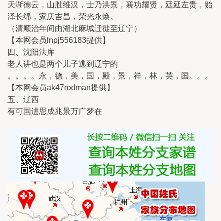
天渐德云，山胜维汉，士乃洪景，襄功耀贤，廷延左贵，贻
泽长绵，家庆吉昌，荣光永焕。
（清顺治年间由湖北麻城迁徙至辽宁）
【本网会员lnpj556183提供】
四、沈阳法库
老人讲也是两个儿子逃到辽宁的
。。。。永，德，美，国，殿，景，祥，林，英，国。。。
【本网会员ak47rodman提供】
五、辽西
有可国进思成兆景万广梦在