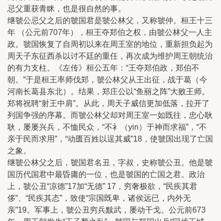
忌父重获青眯，也是很自然的事。
继虢公忌父之后的虢国君是虢公林父，又称虢仲。桓王十三
年 （公元前707年），桓王夺郑伯之权，由虢公林父一人主
政。虢国恢复了自周初以来在周王室的地位，重新担负起为
周天子东征西杀以讨不廷的重任，再次成为维护周王朝统治
的有力支柱。《左传》桓公五年：“王夺郑伯政，郑伯不
朝。”于是桓王率师伐郑，虢公林父从王出征，战于葛（今
河南长葛县东北）。结果，郑庄公以“鱼丽之阵”大败王师。
郑将祝聘“射王中肩”。从此，周天子威信更加低落，拉开了
列国争强的序幕。而虢公林父却对周王室一如既往，忠心耿
耿，屡屡兴兵，不恤民众，“不衤（yin）于神而求福”，“不
亲于民而求用”，“动匮百姓以逞其威”18，使虢国出现了亡国
之象。
继虢公林父之后，虢国君名丑，字叔，史称虢公丑。他是虢
国历代国君中最昏庸的一位，也是虢国的亡国之君。政治
上，虢公丑“凉德”17加“无德” 17，穷奢极欲，“民疾其君
侈”、“民疾其态”，致使“宗国既卑，诸侯远已，内外无
亲”19。军事上，虢公丑穷兵黩武，屡动干戈。公元前673