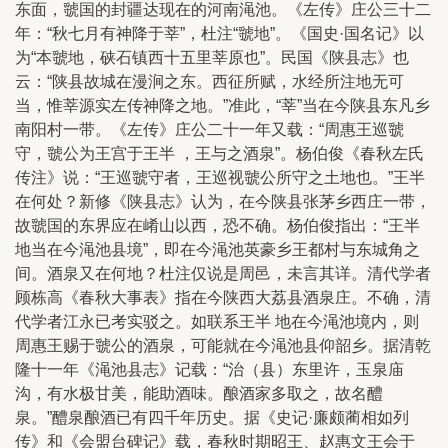
东面，虢国的封疆达现在的河南渑池。《左传》庄公三十二
年：“秋七月有神降于莘”，杜注“虢地”。《国史·国名记》以
为“本虢地，硖石镇西十五里莘原也”。民国《陕县志》也
云：“陕县故城在漫涧之东。西征所赋，水经所注地无可
当，惟莘源实左传神降之地。”准此，“莘”当在今陕县东凡乡
南阳村一带。《左传》庄公二十一年又载：“周惠王巡虢
守，虢公为王宫于王半 ，王与之酒泉”。杨伯俊《春秋左氏
传注》说：“王巡虢守者，王巡视虢公所守之土地也。”王半
在何处？新修《陕县志》认为，在今陕县张茅乡西庄一带，
故虢国的东界应在崤山以西，恐不确。杨伯俊指出：“王半
地当在今渑池县境”，即在今渑池英豪乡王都村与东城角之
间。酒泉又在何地？杜注仅说是周邑，未言其详。清代学者
顾栋高《春秋大事表》指在今陕西大荔县酒泉庄。不确，清
代学者江永已考实驳之。如联系王半 地在今渑池境内，则
周惠王赐于虢公的酒泉，可能就在今渑池县仰韶乡。据清乾
隆十一年《渑池县志》记载：“治（县）东里许，玉泉庙
沟，有水极甘美，能助酒味。酿酒家多取之，故名醴
泉。”醴泉酿酒已有四千年历史。据《史记·廉颇蔺相如列
传》和《会盟台碑记》载，春秋时期昭王、赵惠文王会于