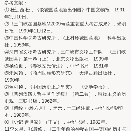
参考文献：
① 杜辶西 松，《谈虢国墓地新出铜器》中国文物报，1991
年2月10日。
②《三门峡虢国墓地M2009号墓重获重大考古成果》，光明
日报，1999年11月2日。
③中国科学院考古研究所，《上村岭虢国墓地》，科学出版
社，1959年。
④河南省文物考古研究所，三门峡市文物工作队，《三门峡
虢国墓》第一卷（上），北京文物出版社，1999年。
⑤杨伯俊，《春秋左氏传注》，中华书局，1981年。
⑥朱风翰，《商周世族形态研究》，天津古籍出版社，
1990年。
⑦竺可桢，《中国历史上之旱灾》，《史地学报》。
⑧《普列汉诺夫哲学著作选集》（第二卷），唯物主义的历
史观，三联书店，1962年。
⑨《诗经·小雅六月》，阮元，十三经注疏，中华书局影印
本，1980年。
⑩《史记·晋世家》（正义），中华书局，1982年。
11李久昌、张彦修，《二千年前的神秘古国—虢国的历史与