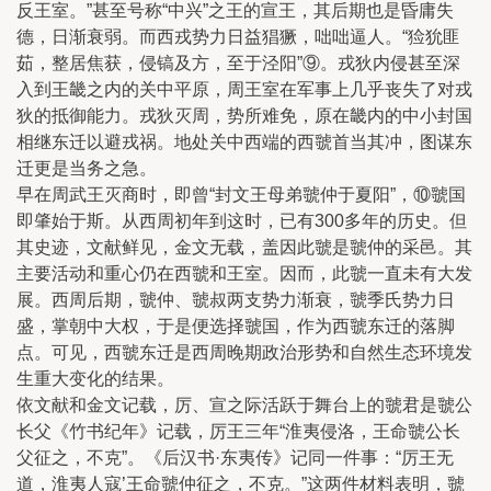
反王室。”甚至号称“中兴”之王的宣王，其后期也是昏庸失
德，日渐衰弱。而西戎势力日益猖獗，咄咄逼人。“猃狁匪
茹，整居焦获，侵镐及方，至于泾阳”⑨。戎狄内侵甚至深
入到王畿之内的关中平原，周王室在军事上几乎丧失了对戎
狄的抵御能力。戎狄灭周，势所难免，原在畿内的中小封国
相继东迁以避戎祸。地处关中西端的西虢首当其冲，图谋东
迁更是当务之急。
早在周武王灭商时，即曾“封文王母弟虢仲于夏阳”，⑩虢国
即肇始于斯。从西周初年到这时，已有300多年的历史。但
其史迹，文献鲜见，金文无载，盖因此虢是虢仲的采邑。其
主要活动和重心仍在西虢和王室。因而，此虢一直未有大发
展。西周后期，虢仲、虢叔两支势力渐衰，虢季氏势力日
盛，掌朝中大权，于是便选择虢国，作为西虢东迁的落脚
点。可见，西虢东迁是西周晚期政治形势和自然生态环境发
生重大变化的结果。
依文献和金文记载，厉、宣之际活跃于舞台上的虢君是虢公
长父《竹书纪年》记载，厉王三年“淮夷侵洛，王命虢公长
父征之，不克”。《后汉书·东夷传》记同一件事：“厉王无
道，淮夷人寇’王命虢仲征之，不克。”这两件材料表明，虢