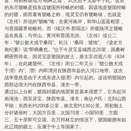
县，周初称该地为“桃林之虚”。武王息干戈放牛于此。这里
的东尽虢略是指东边虢国所经略的封疆。因该地是虢国经略
的封疆，因而素有虢略之称，现灵宝仍有虢略镇，也就是
《左传》所说的“虢略”地，在黄河南岸，和华山遥遥相望，
与晋国疆界相毗邻。而《续汉书·郡国志》所载陆浑之虢略
远在嵩县，与华山、黄河和晋国无涉。《左传》僖公二
年：“虢公败犬戎于桑田”。杜注：“桑田，虢地”。《读史方
舆纪要》说“即稠桑也。”位于今灵宝县城西北20里，因桑树
稠密而得名。因灵宝是虢国的故土，唐太宗贞观八年（634
年），在此建虢州。《左传》闵公二年又云：“虢公败犬戎
于渭氵内”。渭氵内即渭河在陕西华县的入河口地带。这次
战争显然是由于犬戎东进入侵渭氵内引起的。这说明虢国的
西部边境大约在陕西华县、潼关一带。
通过以上分析，虢国封疆的地望算是基本清楚了，它东起河
南渑池；西至灵宝、陕西华县、潼关；南达卢氏；北到山西
平陆；东西长约200多公里，南北宽约130公里。周初裂土
分封诸侯时，大国方百里，次国70里，小国50里，方圆
三、五十里即可立国。在万邦林立的情况下，虢国能拥有如
此辽阔的疆土，应属于中上等国家了。