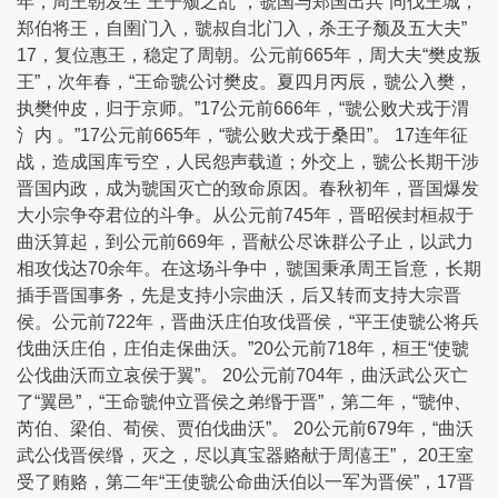
年，周王朝发生“王子颓之乱”，虢国与郑国出兵“同伐王城，
郑伯将王，自圉门入，虢叔自北门入，杀王子颓及五大夫”
17，复位惠王，稳定了周朝。公元前665年，周大夫“樊皮叛
王”，次年春，“王命虢公讨樊皮。夏四月丙辰，虢公入樊，
执樊仲皮，归于京师。”17公元前666年，“虢公败犬戎于渭
氵内 。”17公元前665年，“虢公败犬戎于桑田”。 17连年征
战，造成国库亏空，人民怨声载道；外交上，虢公长期干涉
晋国内政，成为虢国灭亡的致命原因。春秋初年，晋国爆发
大小宗争夺君位的斗争。从公元前745年，晋昭侯封桓叔于
曲沃算起，到公元前669年，晋献公尽诛群公子止，以武力
相攻伐达70余年。在这场斗争中，虢国秉承周王旨意，长期
插手晋国事务，先是支持小宗曲沃，后又转而支持大宗晋
侯。公元前722年，晋曲沃庄伯攻伐晋侯，“平王使虢公将兵
伐曲沃庄伯，庄伯走保曲沃。”20公元前718年，桓王“使虢
公伐曲沃而立哀侯于翼”。 20公元前704年，曲沃武公灭亡
了“翼邑”，“王命虢仲立晋侯之弟缗于晋”，第二年，“虢仲、
芮伯、梁伯、荀侯、贾伯伐曲沃”。 20公元前679年，“曲沃
武公伐晋侯缗，灭之，尽以真宝器赂献于周僖王”， 20王室
受了贿赂，第二年“王使虢公命曲沃伯以一军为晋侯”，17晋