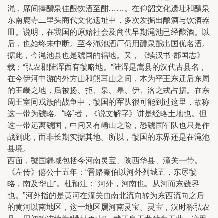
渑，席间捧醴泉佳酿饮酒至酣……。在仰韶文化遗址和醴泉
东南鹿寺二里头商代文化遗址中，多次发掘出酿酒与饮酒器
皿。说明，在我国的原始社会及商代早期渑池已经酿酒。以
后，也始终未中断。至今渑池酒厂仍用醴泉酿出国优名酒。
据此，今渑池县也是虢国的辖地。又，《续汉书·郡国志》
载：“弘农郡陆浑西有虢略地。”陆浑是嵩县的汉代古县名，
在今伊河中游的外方山和熊耳山之间，本为平王东迁后东周
的王畿之地，后被扬、拒、泉、皋、伊、洛之戎占据。在东
周王室同戎族的战争中，虢国的军队很可能到过这里，故称
这一带为虢略。“略”者，《说文解字》讲是经略土地也。但
这一带远离虢国，中间又有崤山之险，恐虢国军队也只是作
战到此，而非长期实据其地。所以，虢国的东界还是在渑池
县境。
西面，虢国疆域包括今河南灵宝、陕西华县、潼关一带。
《左传》僖公十五年：“晋赂秦伯以河外列城五，东尽虢
略，南及华山”。杜预注：“河外，河南也。从河而东虢界
也。”河外指的是黄河在潼关由南北流向转为东西流向之后
的黄河以南地区，这一地区属河南灵宝。灵宝，汉时称弘农