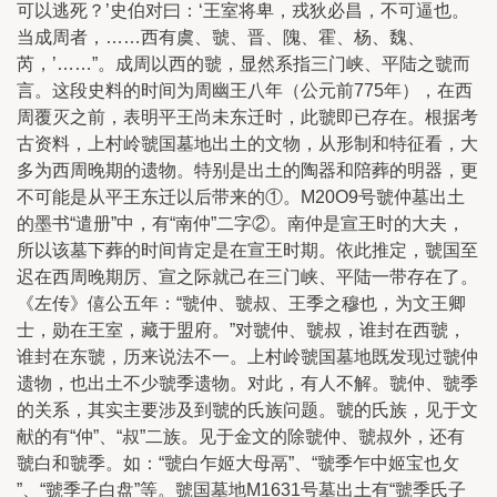
可以逃死？’史伯对曰：‘王室将卑，戎狄必昌，不可逼也。
当成周者，……西有虞、虢、晋、隗、霍、杨、魏、
芮，’……”。成周以西的虢，显然系指三门峡、平陆之虢而
言。这段史料的时间为周幽王八年（公元前775年），在西
周覆灭之前，表明平王尚未东迁时，此虢即已存在。根据考
古资料，上村岭虢国墓地出土的文物，从形制和特征看，大
多为西周晚期的遗物。特别是出土的陶器和陪葬的明器，更
不可能是从平王东迁以后带来的①。M20O9号虢仲墓出土
的墨书“遣册”中，有“南仲”二字②。南仲是宣王时的大夫，
所以该墓下葬的时间肯定是在宣王时期。依此推定，虢国至
迟在西周晚期厉、宣之际就己在三门峡、平陆一带存在了。
《左传》僖公五年：“虢仲、虢叔、王季之穆也，为文王卿
士，勋在王室，藏于盟府。”对虢仲、虢叔，谁封在西虢，
谁封在东虢，历来说法不一。上村岭虢国墓地既发现过虢仲
遗物，也出土不少虢季遗物。对此，有人不解。虢仲、虢季
的关系，其实主要涉及到虢的氏族问题。虢的氏族，见于文
献的有“仲”、“叔”二族。见于金文的除虢仲、虢叔外，还有
虢白和虢季。如：“虢白乍姬大母鬲”、“虢季乍中姬宝也攵
”、“虢季子白盘”等。虢国墓地M1631号墓出土有“虢季氏子