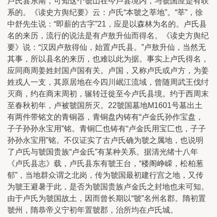
卢氏县东南，可知这个虢山在今卢县境内，与虢国应是有联
系的。《读史方舆纪要》云：卢氏“本虢之莘地”。“莘”，徐
中舒先生说：“即薪的古字”21，应是以森林为名的。卢氏县
名的来历，流行的说法是有卢敖升仙而得名。《读史方舆纪
要》说：“汉因卢敖得仙，始置卢氏县。”卢敖升仙，当然无
其事，所以县名的来历，也难以此为据。事实上卢氏得名，
应同商周姜姓封国卢国有关。卢国，又称卢氏或卢方，为姜
姓戎人一支，其原居地在今四川岷江流域，曾随周武王伐纣
灭商，约在商末周初，辗转迁徙至今卢氏县境。约于西周末
至春秋初年，卢被虢国所灭。22虢国墓地M1601号墓出土
有两件带铭文的青铜器，青铜盘内铸有“卢金氏孙作宝盘，
子子孙孙永宝用”铭。青铜匚也铸有“卢金氏用宝匚也，子子
孙孙永宝用”铭。不仅证实了古卢氏确为虢之属地，也说明
了卢氏与虢国贵族“卢金氏”有某种关系。据清光绪十八年
《卢氏县志》载，卢氏县东有虢王台，“楼阁峥嵘，松柏葱
郁”，当地群众谓之北岗，传为虢国最初建行宫之地，又传
为虢王避暑于此，是否为虢国贵族卢金氏之封地也未可知。
由于卢氏为虢国故土，因而曾长期以“虢”名州名郡。隋初置
虢州，隋恭帝义宁初年置虢郡，治所均在卢氏城。