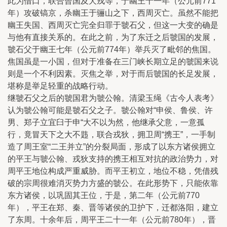
此为借口，联合曾国及犬戎等，于幽王十一年（公元前771
年）攻破镐京，杀幽王于骊山之下，西周灭亡。虽然不能把
幽王失国、西周灭亡完全归罪于虢石父，但这一大变的确是
与他有直接关系的。在此之前，为了东迁之后虢国的发展，
虢石父于幽王七年（公元前774年）举兵灭了毗邻的焦国。
焦国虽是一小国，但对于准备在三门峡长期立足的虢国来说
则是一个不利因素。灭焦之举，对于而后虢国的长足发展，
堪称是举足轻重的战略行动。
继虢石父之后的虢国君为虢公翰。清梁玉绳《古今人表考》
认为虢公翰可能是虢石父之子。虢公翰对“申侯、鲁侯、许
男、郑子立宜臼于申“大不以为然，他继承父意，一意孤
行，竟冒天下之大不韪，联合戎狄，拥卫周“携王”，一手制
造了周王室“二王并立”的分裂局面，形成了以东方诸侯拥立
的平王与虢公翰、戎狄支持的携王相互对抗的政治势力，对
周平王地位构成严重威胁。而平王初立，地位不稳，凭借残
破的宗周很难消灭势力方盛的虢公。在此形势下，只能依靠
东方诸侯，以巩固其王位，于是，第二年（公元前770
年），平王在郑、秦、晋等诸侯的卫护下，迁都洛阳，建立
了东周。十余年后，周平王二十一年（公元前780年），晋