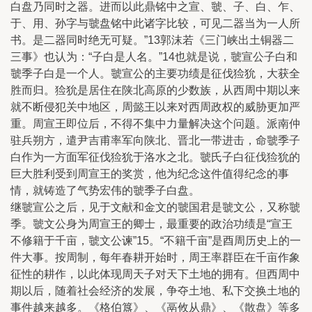
白盘乃同时之器。进而以此鼎铭中之宣、虢、子、白、乍、
于、用、孙字与虢盘铭中此诸字比较，可见二器当为一人所
书。是二器同时绝无可疑。”13郭沫若《三门峡出土铜器二
三事》也认为：“子白是人名。”14也就是说，虢宣公子白和
虢季子白是一个人。虢宣公的主要功绩是征伐猃狁，大获全
胜而归。猃狁是居住在陕北高原的少数族，从西周中期以来
就不断侵犯关中地区，周懿王以来对西周政权的威胁更加严
重。周宣王即位后，不得不集中力量解决这个问题。派南仲
驻兵朔方，遣尹吉甫率军向陕北、晋北一带进击，命虢季子
白作为一方面军征伐猃狁于洛水之北。虢氏子白征伐猃狁的
巨大胜利受到周宣王的奖赏，他为纪念这件值得纪念的事
情，就铸造了气势宏伟的虢季子白盘。
继虢宣公之后，见于文献和金文的虢国君是虢文公，又称虢
季。虢文公身为周宣王的卿士，最重要的政治功绩是“宣王
不修籍于千亩，虢文公谏”15。“不籍千亩”是酉周历史上的一
件大事。按周制，每年春耕开始时，周王率群臣在千亩作象
征性的耕作，以此体现周天子对天下土地的拥有。但西周中
期以后，随着社会经济的发展，争夺土地、私下交换土地的
事件越来越多。《格伯簋》、《鬲攸从鼎》、《散盘》等多