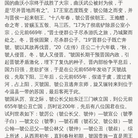
国的曲沃小宗终于战胜了大宗，曲沃武公被封为侯，于
是“尽并晋地而有之”。 17王室态度既变，虢公随之而变，并
与晋侯一起来朝王。“十八年春，虢公晋侯朝王。王飨醴，
命之寄，皆赐玉五彀、马三匹。”17为了彻底铲除原公室小
宗，公元前669年，“晋士使群公子尽杀游氏之旅，乃城聚而
处之。冬，晋侯固聚，尽杀群公子。”19“晋群公子既亡奔
虢。虢以其故再伐晋。”20《左传》庄公二十六年载，“秋，
虢人侵晋。冬，虢人又侵晋。”虢国长期干预晋国内政，引
起晋虢矛盾激化，埋下了复仇的种子。晋内部纷争平息后，
国力日强，意欲扩张，于是在公元前658年发动了灭虢战
役，先取下阳。三年后，公元前655年，假道于虞，渡过黄
河，占上阳，灭虢国。虢公丑逃奔京师，旋又辗转来到位于
今温县一带的苏国，最后客死于此。
虢国从厉、宣之际，虢公长父始东迁三门峡立国，到公元前
655年虢公丑亡国，历时近200年，先后有八位国君在位。
试列世表如下：虢厉公（虢公长父、虢仲）—虢宣公（虢季
子白）—虢文公（虢季）—虢石甫（虢石父、虢公鼓）—虢
公翰—虢公忌父—虢公林父（虢仲）—虢公丑（虢叔）。综
上所述，从西周初年，直到春秋初期，虢国贵族一直是周王