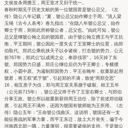
文侯攻杀周携王，周王室才又归于统一。
春秋时期见于历史文献的第一位虢国君是虢公忌父。《左
传》隐公八年记载：“夏，虢公忌父始作卿士于周。”清人梁
玉绳《古今人表考》卷九指出：“在隐八年虢公忌父，始作
卿士于周，则前此所称虢公者，忌父也。”由此可知，虢公
忌父是继虢公翰之后的虢国君。由于虢公翰立携王与平王抗
衡，平王期间，虢公因此一度失去了王室卿士的位置，由郑
伯取代。郑武公乘机挟天子以令诸侯，打击虢的势力。公元
前767年，郑武公“以成周之众，奉辞伐罪”， 16灭掉了东
虢。郑国势力日盛，郑庄公继位后仍为平王卿士，专横擅
权，小霸中原。为遏制郑国势力，平王在晚年，欲重新起用
虢君，将王权“贰于虢”，引起郑的不满，致使“周郑交恶”
16，相互质子为信，郑与周王室关系濒于破裂。桓王五年
（公元前715年），虢公忌父终于作了王室右卿士，与郑伯
分掌王政。虢公所以能重新获得周王信任，除了前述郑伯跋
扈，引起周王不满外，还因为虢国有虢师能为王所用。《左
传》隐公五年：“王命虢公伐曲沃。这说明，虢国还有一支
能征善战的军事力量，而平王东迁，故土大片丧失，偏于今
河南西北部一隅，力量薄弱，很需要诸侯的支持。于是虢公