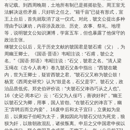
有记载。到西周晚期，土地所有制已是摇摇欲坠。周王室无
法解决这些矛盾，只好听之任之。“籍千亩”已徒有形式，宣
王上台后，首先就取消了这一仪式。对此，虢文公提出多种
理由予以谏劝，内容涉及政治、历史、农事、祭礼、地理
等，说明虢文公知识渊博，学富五车，但也暴露了他保守的
政治主张。
继虢文公以后，见于历史文献的虢国君是虢石甫（父），为
周幽王卿士。《国语·晋语》韦昭注说：“石甫，虢公之
名。”《国语·郑语》韦昭注说：“石父，虢君之名。”清人梁
玉绳在《古今人表考》卷九虢石父条中指出：“西虢在畿
内，世为王卿士，疑皆西虢之君。”虢石父又称为虢公鼓！
杨宽《西周史研究》认为“鼓是名，石父是字”。虢石父，政
治品质低劣。郑史伯评价说：“夫虢石父谗诌巧从之人也”。
16《史记·周本记》云：“石父为人佞巧，善谀好利”，“幽王
以虢石父为卿，用事，国人皆怨。”在虢石父的谗言下，幽
王“弃聘后而立内妾”， 16废申后和太子宜臼，立褒姒为皇
后，以褒姒子伯昭为太子，褒姒因此与虢石父结为死党，狼
狈为奸，以致朝政混乱，诸侯叛离。申后之父申国君申侯以