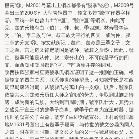
段鬲”③。M2001号墓出土铜器都带有“虢季”铭④，M2009号
墓出土的200多件大型青铜器中，铭文多带“虢仲”作器字样
②。宝鸡一带也曾出土“仲簋”、“虢仲簋”等铜器。由此可
见，虢的氏族有白（伯）、仲、叔、季四族。林寿晋等认
为，“伯、季二族与仲、叔二族为平行的四支，或为仲、叔
二宗的分支”③。按文献所记，虢仲、虢叔是王季之子，文
王之弟。宫之奇又肯定虢国是虢仲、虢叔之后⑤，因此，虢
伯、虢季只能是从仲、叔二宗分出的，不可能是平行的四
支。而西虢和虢国都是“仲”、“季”两族并存的封国。
陕西扶风强家村窖藏虢季氏铜器证明了这一推测的正确。根
据铭文的器主关系，联系传世的师望鼎，可知虢季氏是在西
周早期康昭时期，从虢叔氏分离出的一支⑥。以后，虢季氏
依靠其大宗虢叔氏历任大师之官职的势力，争取到世族之待
遇，成为新的氏族。大约到西周时期，虢季氏壮大，其势力
之盛见于宣王时的虢季子白盘。虢季子白盘为宣王时器，据
传世的虢宣公子白鼎，虢季子白即为虢宣公。上村岭虢国墓
地M1631号墓出土有虢季子段鬲，与传世的虢文公鼎为同人
之器，时在宣王时期。虢文公之后的又一位虢君虢石父，又