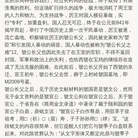
世的宗周钟告诉我们，经过长时间的征战，终于取得了对南
淮夷的胜利。但这场旷日持久的战争，极大地消耗了周王室
的人力和物力。为支持战争，厉王对国人横征暴敛，实
行“专利”，加重盘剥。国人忍无可忍，终于在公元前841年
揭竿而起，举行了中国历史上第一次平民暴动，厉王被逐，
流亡彘地。积极辅佐厉王的虢公长父，因此被史家称为“嬖
臣”和引发国人暴动的祸首。国人暴动也被称为“虢公长父之
难”12。虢公长父也因此失去了在王室的官职，不得不返回
封国。军事和政治上的失利，也给西虢在宝鸡的继续存在造
成了无法克服的困难。在此前后，虢公长父开始了西虢的东
迁。宣王初年，虢公长父去世，葬于上村岭虢国墓地，即
M2009号墓。
虢公长父之后，见于历史文献材料的虢国君是虢文公，然而
见于金文资料的是虢宣公，虢文公则在虢宣公之后。关于虢
宣公，于省吾在《商周金文录遗》中著录了藏于颐和园的虢
宣公子白鼎，鼎铭文说：“虢宣公子白作尊鼎，用邵享于皇
祖考，用□（祈）□（眉）寿，子子孙孙用□（肆）宝。”这
段铭文的内容很简单，但它提醒人们把它与虢季子白盘联系
起来。对此陈世辉认为：“从文字形体又断定此鼎与虢季子