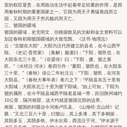
室的权臣显贵，在周政治生活中起着举足轻重的作用，是西
周春秋时期的重要国家之一。它因为周天子勇猛善战而立
国，又因为周天子穷兵黩武而灭亡。
三、虢国的疆域
虢国的疆域，史无明文，但根据散见的文献和金文资料可以
划定春秋初期虢国疆域的大致范围。《汉书·地理志》
云：“北虢在大阳”，大阳为汉代所建立的县名，在今山西平
陆。《史记·晋世家》［集解］服虔曰：“下阳，虢邑也，在
大阳东北三十里。”《谷梁传》曰：“下阳，虞、虢之塞
邑。”《水经注·河水》卷四引作：“夏阳，虢邑也，在大阳东
三十里。”《春秋》僖公二年杜注云：“下阳，虢邑，在河东
大阳县。”《春秋大事年表》卷六之下：“平陆县东五十里有
大阳城，大阳东北三十里为虢下阳城。”由上可知，下阳为
虢的属邑，在今平陆县城西平陆老县城一带，距旧陕州城约
10公里，隔河相望。这大约就是虢国北部的边界。
南面，虢国的封疆达今河南卢氏县。《山海经·北山经》记
载：“又北三百八十里，曰虢山，其上多漆，其下多桐据，
其阳多玉，其阴多铁。伊水出焉，西流注于河。”伊水源于