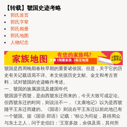
【转载】虢国史迹考略
郭氏首页
郭氏字辈
郭氏相册
郭氏地图
人物纪念
虢国是西周晚期春秋早期的重要诸侯国。但是，关于它的历
史有关记载语焉不详。本文依据历史文献、金文和考古资
料，试对虢国的史迹略作考述。
一、虢国的族属源流及建国年代
虢国源于西虢，是由西虢东迁而来的，今天大致可成定论。
但西虢东迁的时间，则说法不一，《太康地记》以为是西虢
随平王东迁而建的。《国语》则说在平王东迁以前此地已有
一个虢国。据《国语·郑语》记载：“桓公为司徒，甚得周众
与东土之人，问于史伯曰：‘王室多故，余俱及焉，其何所