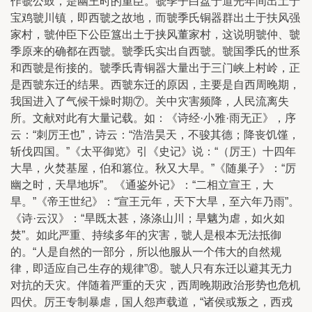
作虢公鼓，是幽王时的重臣。虢季子白盘于道光年间出土于
宝鸡虢川镇，即西虢之故地，而虢季氏铜器群出土于扶风强
家村，虢仲臣下公臣簋出土于挟风董家村，这说明虢仲、虢
季原来的确都在西虢。虢季氏实出自西虢。虢国季氏的世系
和西虢是衔接的。虢季氏青铜器大量出于三门峡上村岭，正
是西虢东迁的结果。西虢东迁的原因，主要是自西周晚期，
我国进入了气候干燥时期⑦。关中灾害频降，人民流离失
所。文献对此有大量记载。如：《诗经·小雅·雨无正》，序
云：“刺厉王也”，诗云：“浩浩昊天，不骏其德；降丧饥馑，
斩伐四国。”《太平御览》引《史记》说：“（厉王）十四年
大旱，火焚基屋，伯和篡位。秋又大旱。”《随巢子》：“厉
幽之时，天旱地坼”。《通鉴外记》：“二相立宣王，大
旱。”《帝王世纪》：“宣王元年，天下大旱，至六年乃雨”。
《诗·云汉》：“旱既太甚，涤涤山川；旱魑为虐，如火如
焚”。如此严重、持续多年的灾害，虢人是根本无法抵御
的。“人是自然的一部分，所以他服从一个伟大的自然规
律，即适应自己生存的规律”⑧。虢人只有东迁以避其无力
对抗的天灾。伴随着严重的天灾，西周晚期政治形势也危机
四伏。厉王专制暴虐，国人怨声载道，“诸侯或叛之，西戎