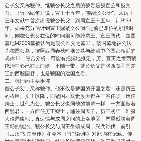
公长父又称虢仲。继虢公长父之后的虢君是虢宣公和虢文
公。《竹书纪年》说，宣王十五年，“赐虢文公命”。从厉王
三年文献中首次出现虢公长父，到周宣王十五年，计约38
年。如果充分估计到宣王赐虢文公“命”之前已即位的那段时
间，则虢公长父在位的时间很可能跨厉王、宣王两代。虢国
墓地M2009墓被认为是虢公长父之墓11，虢国墓地被公认
为虢国公墓，按照西周春秋时期公墓与统治中心国都相近的
规律11，综合分析，可能有把握地推定，厉、宣王之世西虢
统治中心已在三门峡、平陆一带。虢公长父是将西虢举国东
迁的西虢国君，也是虢国的建国之君。
二、虢国的主要事迹
虢公长父，又称虢仲。他不仅是虢国的开国之君，还是厉王
的权臣。文王以降，西虢国君或贵族大都在王室任职，历任
卿士，世代为公。虢公长父也同他的前辈一样，一方面做着
西虢君，一方面任厉王卿士，辅佐周天子。厉王初年，淮夷
人侵周腹地，直达镐与成周之间的上洛地区，严重威胁着周
王朝的统治。虢公长父与周王坐镇成周，兴兵讨伐，前引
《后汉书·东夷传》和今本《竹书纪年》对此均有记载。传