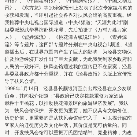
时报》、《中国建材报》、《中国测绘报》、《中国文物通
讯》、《东方龙》等10余家报刊上发表了此次专家组考察的
收获和发现，当即引起社会各界对扶风会馆的高度重视。经
我推荐中央电视台国际频道（中央4频道）“天涯共此时”剧
组委派彭武华导演赴桃花潭，先后拍摄了《万村万姓万家
人》、《翟姓源流》、《桃花潭古镇说汪姓》、《查姓源
流》等专题片，这四部专题片分别在中央电视台1频道、4频
道播出后，在世界范围内产生了巨大的影响，为泾县文物保
护及旅游经济开发作出了巨大贡献，为此我受到家乡政府和
人民的一致好评。扶风会馆通过我的宣传已不在寂寞，泾县
县委及县政府都十分重视，并在《泾县政报》头版上宣传报
导了扶风会馆。
1998年1月14日，泾县县长颜银河至京出席泾县在京乡友联
谊会，其向我介绍道：“县政府已决定拨款重修万家酒店，
栽种十里桃花，以推动桃花潭景区的旅游经济发展”。我认
为：扶风会馆保护、开发更为重要，她不仅具有文物价值、
历史价值，更重要的是从扶风会馆研究入手，可以揭开皖南
客家人的迁徙历史及文化生活，其价值是无可估量的。同
时，开发扶风会馆可以重振万氏团结精神、竟业精神，为改