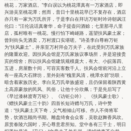
桃花，万家酒店。”李白误以为桃花潭真有一万家酒店，即
兴游吴至桃花潭；然而，昔日十里桃花早已不复存在，酒店
亦只有一家为万氏所开，于是李白在拜访万钜时吟诗朝讽汪
伦曰：“汪伦说话真奢华，命子提壶问酒赊；七里那寻八里
店，孤村唯有一桃花。慢行怕下崎岖路，遥望扶风豪土家；
曾到街头无酒卖，万村渡口实堪嗟。”诗圣李白尊称万钜
为“扶风豪土”，并亲至万村拜会万夫子，在此受到万氏家族
的隆重欢迎。因扶风会馆是万氏家族议事场所，并是迎接贵
宾的馆舍；所以扶风会馆建筑规模庞大，有大、小皖落四、
五进，房屋数十间，可容宾客数千人。扶风会馆前河沿上立
有一座高大石牌坊，里外刻有“槐里风清，桃潭水碧”坊联，
暗含着家族历史。李白见万氏举族盛迎，且仍保留着陕西黄
土高原豪放的民风、民俗，让他十分欣佩；于是先后写了
《早过漆林渡寄万钜》、《访钜公吟》、《扶风豪士歌》、
《赠扶风豪士三十韵》四首长短诗赠与万氏，诗中赞
道：“扶风豪土天下奇，义气相倾山可移。作人不倚将军
势，饮酒岂顾尚书期。雕盘绮食会众客，吴歌赵舞香风吹。
原赏春陵六国时，开心尊意君所知。堂中各有三千士，明日