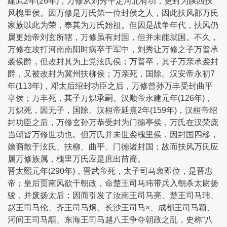
建武2年(26年)，万修从刘秀平定河北有功，更封为陕西扶
风槐里侯。因万修是万氏第一位封侯之人，因此扶风郡万氏
家族以此为荣，奉其为万氏始祖。但因是战争年代，扶风仍
属更始帝刘玄所辖，万修虽有封国，但并未能就国。不久，
万修在攻打河南南阳时病卒于军中，刘秀让万修之子万普承
袭侯爵，但改封其为上党泫氏侯；万普卒，其子万亲承袭封
爵，又被改封为冀州扶柳侯；万亲死，国除。汉安帝永初7
年(113年)，邓太后绍封功臣之后，万修曾孙万丰受封曲平
亭侯；万丰死，其子万炽承嗣。汉顺帝永建元年(126年)，
万炽死，因无子，国除。汉桓帝延熹2年(159年)，汉桓帝绍
封功臣之后，万修玄孙万恭受封为门德亭侯，万氏在汉荣庞
当朝皆万修世功也。但万氏并未世袭槐里侯，因封国四移，
嫡裔散于泫氏、扶柳、曲平、门德诸封国；故而扶风万氏应
属万修族属，槐里万氏应是庶出苗裔。
晋太熙元年(290年)，晋武帝死，太子司马衷即位，是晋惠
帝；皇后贾南风欲干朝政，命楚王司马玮带兵入朝杀太尉扬
骏，并废扬太后；因而引发了汝南王司马亮、楚王司马玮、
赵王司马伦、齐王司马炯、长沙王司马×、成都王司马颖、
河间王司马顒、东海王司马越八王争夺朝政之乱，史称“八