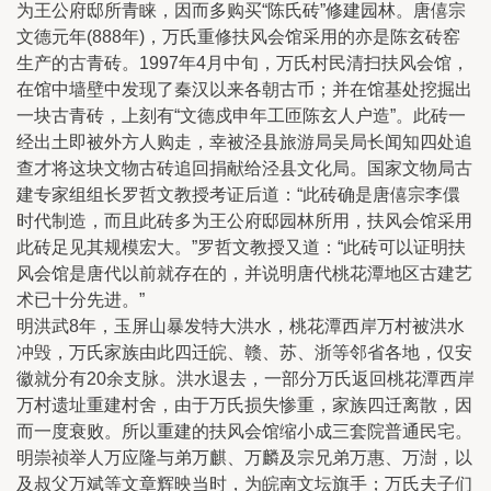
为王公府邸所青睐，因而多购买“陈氏砖”修建园林。唐僖宗
文德元年(888年)，万氏重修扶风会馆采用的亦是陈玄砖窑
生产的古青砖。1997年4月中旬，万氏村民清扫扶风会馆，
在馆中墙壁中发现了秦汉以来各朝古币；并在馆基处挖掘出
一块古青砖，上刻有“文德戍申年工匝陈玄人户造”。此砖一
经出土即被外方人购走，幸被泾县旅游局吴局长闻知四处追
查才将这块文物古砖追回捐献给泾县文化局。国家文物局古
建专家组组长罗哲文教授考证后道：“此砖确是唐僖宗李儇
时代制造，而且此砖多为王公府邸园林所用，扶风会馆采用
此砖足见其规模宏大。”罗哲文教授又道：“此砖可以证明扶
风会馆是唐代以前就存在的，并说明唐代桃花潭地区古建艺
术已十分先进。”
明洪武8年，玉屏山暴发特大洪水，桃花潭西岸万村被洪水
冲毁，万氏家族由此四迁皖、赣、苏、浙等邻省各地，仅安
徽就分有20余支脉。洪水退去，一部分万氏返回桃花潭西岸
万村遗址重建村舍，由于万氏损失惨重，家族四迁离散，因
而一度衰败。所以重建的扶风会馆缩小成三套院普通民宅。
明崇祯举人万应隆与弟万麒、万麟及宗兄弟万惠、万澍，以
及叔父万斌等文章辉映当时，为皖南文坛旗手；万氏夫子们