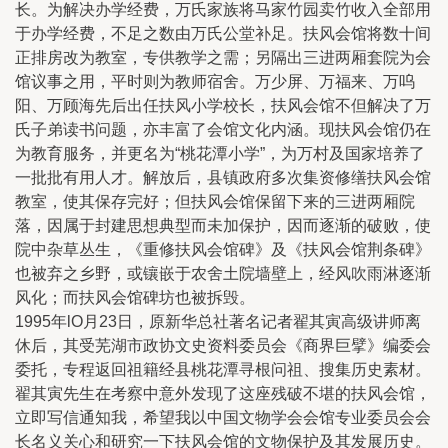
长。为解决办学经费，万氏家族将马家竹园卖竹收入全部用
于办学经费，不足之数由万氏公堂补足。扶风会馆将数十间
正排房改为教室，专供教学之需；另隔出三进两厢套院为会
馆议事之用，平时则为教师宿舍。万少屏、万福来、万呜
阳、万顾海先后出任扶风小学校长，扶风会馆不但解决了万
氏子弟读书问题，亦丰富了会馆文化内涵。现扶风会馆仍在
为教育服务，并更名为“桃花潭小学”，为万村及国家培养了
一批批有用人才。解放后，县镇政府多次集资修缮扶风会馆
教室，使其保存完好；但扶风会馆保留下来的三进两厢院
落，因属于封建思想典型而未加保护，因而逐渐的破败，使
院中杂草丛生，《重修扶风会馆碑》及《扶风会馆荆条碑》
也被弃之乡野，或镶嵌于农舍土院墙壁上，经风吹雨淋逐渐
风化；而扶风会馆碑坊也被拆毁。
1995年lO月23日，原新华总社著名记者翟其寅高级讲师离
休后，其受芜湖市政协文史资料委员会《商界巨擘》编委会
委托，专程返回祖籍经县桃花潭寻根问祖、搜集历史素材。
翟其寅先生在考察中意外发现了这座残破不堪的扶风会馆，
立即写信通知我，希望我以中国文物学会会馆专业委员会会
长名义关心和研究一下扶风会馆的文物保护及其发展历史。