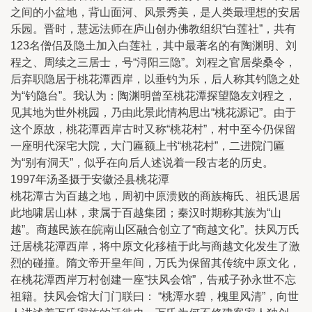
之间的小盆地，背山面河、风景秀美，是人类最理想的安居
乐园。晋时，慧远法师在庐山创办佛教组织“白莲社”，共有
123名僧侣及隐土加入白莲社，其中最著名的有陶渊明、刘
程之、周续之三居士，号“浔阳三隐”。刘程之官居柴桑令，
后弃职隐居于桃花潭西岸，以垂钓为乐，后人称其钓隐之处
为“钓隐台”。我认为：陶渊明曾至桃花潭探望隐友刘程之，
见其地为世外桃园，乃由此景此情构思出“桃花源记”。由于
这个原故，桃花潭西岸古时又称“桃花村”，村中至今仍保留
一座明代深宅大院，大门匾额上书“桃花村”，二进院门匾
为“别有洞天”，似乎在向后人述说着一段古老的历史。
1997年汤圣摄于安徽泾县桃花潭
桃花潭古为百越之地，周初中原溃败的商族梅氏、祖氏退居
此地啸居山林，隶属于百越集团；秦汉时期称其族为“山
越”。商越民族在皖南山区融合创立了“商越文化”。扶风万氏
迁居桃花潭西岸，将中原文化移植于此与商越文化发生了激
烈的碰撞。隋文帝开皇年间，万氏为保留其传统中原文化，
在桃花潭西岸万村创建一座“扶风会馆”，告戒子孙永世不忘
祖籍。扶风会馆大门门联曰： “桃潭水碧，槐里风清”，向世