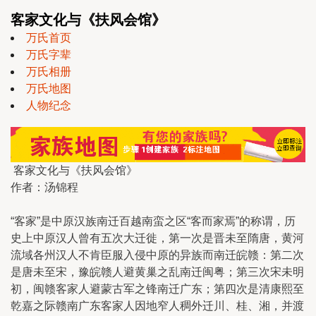
客家文化与《扶风会馆》
万氏首页
万氏字辈
万氏相册
万氏地图
人物纪念
客家文化与《扶风会馆》
作者：汤锦程
“客家”是中原汉族南迁百越南蛮之区“客而家焉”的称谓，历
史上中原汉人曾有五次大迁徙，第一次是晋未至隋唐，黄河
流域各州汉人不肯臣服入侵中原的异族而南迁皖赣：第二次
是唐未至宋，豫皖赣人避黄巢之乱南迁闽粤；第三次宋未明
初，闽赣客家人避蒙古军之锋南迁广东；第四次是清康熙至
乾嘉之际赣南广东客家人因地窄人稠外迁川、桂、湘，并渡