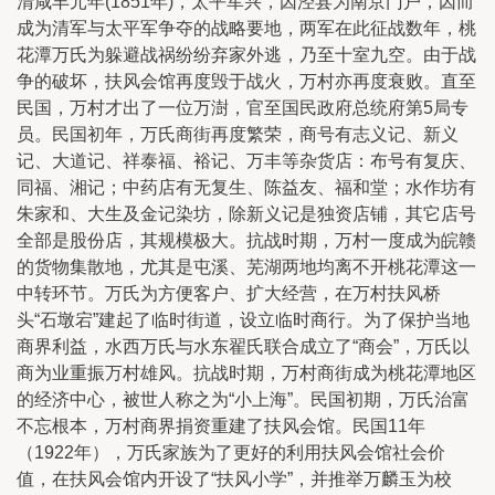
清咸丰元年(1851年)，太平军兴，因泾县为南京门户，因而
成为清军与太平军争夺的战略要地，两军在此征战数年，桃
花潭万氏为躲避战祸纷纷弃家外逃，乃至十室九空。由于战
争的破坏，扶风会馆再度毁于战火，万村亦再度衰败。直至
民国，万村才出了一位万澍，官至国民政府总统府第5局专
员。民国初年，万氏商街再度繁荣，商号有志义记、新义
记、大道记、祥泰福、裕记、万丰等杂货店：布号有复庆、
同福、湘记；中药店有无复生、陈益友、福和堂；水作坊有
朱家和、大生及金记染坊，除新义记是独资店铺，其它店号
全部是股份店，其规模极大。抗战时期，万村一度成为皖赣
的货物集散地，尤其是屯溪、芜湖两地均离不开桃花潭这一
中转环节。万氏为方便客户、扩大经营，在万村扶风桥
头“石墩宕”建起了临时街道，设立临时商行。为了保护当地
商界利益，水西万氏与水东翟氏联合成立了“商会”，万氏以
商为业重振万村雄风。抗战时期，万村商街成为桃花潭地区
的经济中心，被世人称之为“小上海”。民国初期，万氏治富
不忘根本，万村商界捐资重建了扶风会馆。民国11年
（1922年），万氏家族为了更好的利用扶风会馆社会价
值，在扶风会馆内开设了“扶风小学”，并推举万麟玉为校