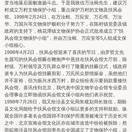
变当地落后面貌激扬斗志。于是我致信万汝楫先生，建议万
村成立万村文物保护小组，重点保护万村的文物及扶风会
馆。1998年2月24日，在万汝楫、万应安、万石伟、万汝
华、万国兴等文物保护极积分子努力下，在陈村镇党委及镇
政府的支持下，桃花潭镇文物保护协会正式批准成立了“扶
风会馆文物保护小组”，并由万汝楫、万应安等5人组成文保
小组核心。
1998年4月2日，扶风会馆迎来了喜庆的节日，由罗哲文先
生题写的扶风会馆匾在鞭炮声中悬挂在扶风会馆大厅前，陈
村镇、万村领导及万氏群众举行了隆重的挂匾仪式，镇政府
派专人为扶风会馆挂匾剪彩，万氏民众群情振奋，虽然他们
并不富裕，但为振兴水西万村，群众纷纷表示要捐款重修扶
风会馆。喜讯传到北京，我代表中国文物学会会馆专业委员
会理事会立即致函扶风会馆文保小组向他们表示祝贺。
1998年7月26日，我又给泾县文化局朱规划局长致信，期盼
县文化局能给予扶风会馆文保小组以更多的支持和鼓励。纵
观全国许多著名会馆因得不到保护而逐渐被淹没于历史长河
之中，北京宣南会馆文化区亦在城市改造中纷纷被拆除；然
而皖南泾县扶风会馆却率先在全国成立了文物保护小组，这