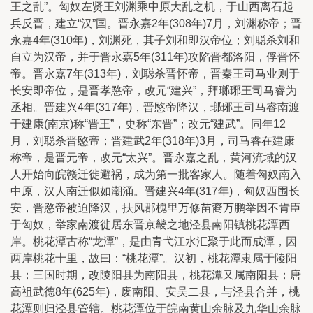
王之乱”。匈奴左贤王刘渊乘中原大乱之机，于山西离石起
兵反晋，建立“汉”国。晋永嘉2年(308年)7月，刘渊称帝；晋
永嘉4年(310年)，刘渊死，其子刘和即汉帝位；刘聪杀刘和
自立为汉帝，并于晋永嘉5年(311年)攻陷晋都洛阳，俘晋怀
帝。晋永嘉7年(313年)，刘聪杀晋怀帝，晋秦王司马业则于
长安即帝位，是晋孝愍帝，改元“建兴”，拜瑯琊王司马睿为
丞相。晋建兴4年(317年)，晋愍帝降汉，瑯琊王司马睿南渡
于建康(南京)称“晋王”，史称“东晋”；改元“建武”。同年12
月，刘聪杀晋愍帝；晋建武2年(318年)3月，司马睿在建康
称帝，是晋元帝，改元“太兴”。晋永嘉之乱，黄河流域的汉
人开始向皖赣迁徙避祸，成为第一批客家人。随着匈奴南入
中原，汉人南迁似如潮涌。晋建兴4年(317年)，匈奴西围长
安，晋愍帝被迫降汉，扶风郡槐里万修苗裔万鹏举因不肯臣
于匈奴，举家南渡徙居东晋京畿之地泾县南阳镇桃花潭西
岸。桃花潭古称“龙潭”，是由青弋江水汇聚于此而成潭，因
两岸桃花十里，故曰：“桃花潭”。汉初，桃花潭隶属于陵阳
县；三国时期，改陵阳县为南阳县，桃花潭又属南阳县；唐
高祖武德8年(625年)，废南阳、安吴二县，与泾县合并，桃
花潭则归泾县管辖。桃花潭位于皖南黄山余脉及九华山余脉