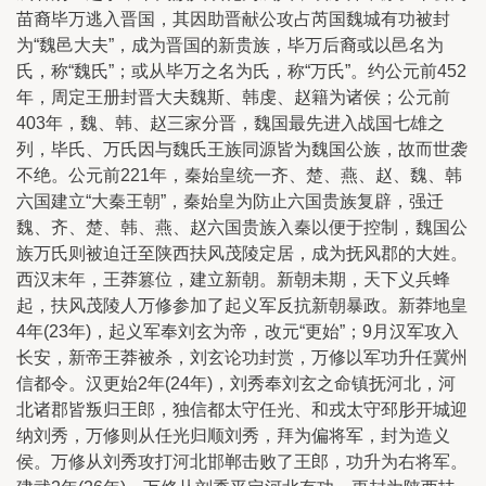
苗裔毕万逃入晋国，其因助晋献公攻占芮国魏城有功被封
为“魏邑大夫”，成为晋国的新贵族，毕万后裔或以邑名为
氏，称“魏氏”；或从毕万之名为氏，称“万氏”。约公元前452
年，周定王册封晋大夫魏斯、韩虔、赵籍为诸侯；公元前
403年，魏、韩、赵三家分晋，魏国最先进入战国七雄之
列，毕氏、万氏因与魏氏王族同源皆为魏国公族，故而世袭
不绝。公元前221年，秦始皇统一齐、楚、燕、赵、魏、韩
六国建立“大秦王朝”，秦始皇为防止六国贵族复辟，强迁
魏、齐、楚、韩、燕、赵六国贵族入秦以便于控制，魏国公
族万氏则被迫迁至陕西扶风茂陵定居，成为抚风郡的大姓。
西汉末年，王莽篡位，建立新朝。新朝未期，天下义兵蜂
起，扶风茂陵人万修参加了起义军反抗新朝暴政。新莽地皇
4年(23年)，起义军奉刘玄为帝，改元“更始”；9月汉军攻入
长安，新帝王莽被杀，刘玄论功封赏，万修以军功升任冀州
信都令。汉更始2年(24年)，刘秀奉刘玄之命镇抚河北，河
北诸郡皆叛归王郎，独信都太守任光、和戎太守邳肜开城迎
纳刘秀，万修则从任光归顺刘秀，拜为偏将军，封为造义
侯。万修从刘秀攻打河北邯郸击败了王郎，功升为右将军。