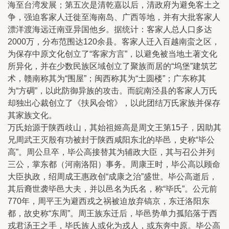
海至台湾发展；第五次是清乾嘉以后，清政府为避免客土之
争，强迫客家人迁徙至海南岛、广西等地，并有大批客家人
漂洋渡海远迁南亚异国他乡。据统计：客家人总人口多达
2000万，分布范围达120余县。客家人迁入百越南蛮之区，
为保存中原文化创立了“客家方言”，以避免被当地土著文化
所异化，并在少数民族区域创立了聚族而居的“坞堡”建筑艺
术，赣南称其为“围屋”；闽西称其为“土圆楼”；广东称其
为“方碉”，以此防御异族的攻击。而皖南泾县的客家人万氏
却独出心裁创立了《扶风会馆》，以此团结万氏家族并保存
其家族文化。
万氏始源于陕西歧山，其始祖姬高是周文王第15子，因助其
兄周武王灭殷有功被封于陕西咸阳东北的毕邑，史称“毕公
高”。周公旦卒，毕公高接替其为辅政大臣，其与召公并列
三公，掌东都（河南洛阳）事务。周康王时，毕公高以顾命
大臣执政，绍周成王惠政创“成康之治”盛世。毕公高逝后，
其后裔世袭毕邑大夫，并以邑名为氏名，称“毕氏”。公元前
770年，周平王为避西戎之祸被迫放弃镐京，东迁洛阳东
都，故史称“东周”。周王族东迁后，毕邑势单力孤陷落于西
戎君汤王之手，毕氏族人或化为戎人，或东奔中原。毕公高