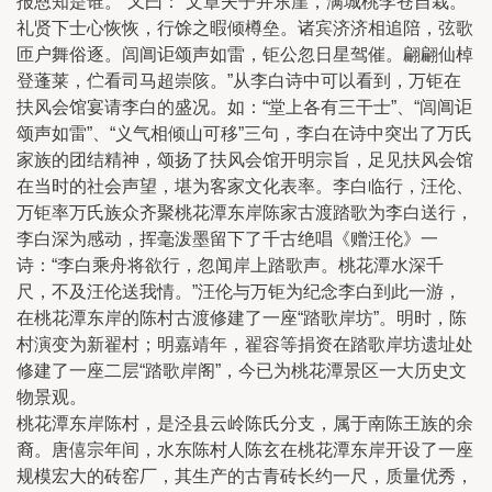
报恩知是谁。”又曰：“文章夫子并东崖，满城桃李苍自栽。
礼贤下士心恢恢，行馀之暇倾樽垒。诸宾济济相追陪，弦歌
匝户舞俗逐。闾阊讵颂声如雷，钜公忽日星驾催。翩翩仙棹
登蓬莱，伫看司马超崇陔。”从李白诗中可以看到，万钜在
扶风会馆宴请李白的盛况。如：“堂上各有三干士”、“闾阊讵
颂声如雷”、“义气相倾山可移”三句，李白在诗中突出了万氏
家族的团结精神，颂扬了扶风会馆开明宗旨，足见扶风会馆
在当时的社会声望，堪为客家文化表率。李白临行，汪伦、
万钜率万氏族众齐聚桃花潭东岸陈家古渡踏歌为李白送行，
李白深为感动，挥毫泼墨留下了千古绝唱《赠汪伦》一
诗：“李白乘舟将欲行，忽闻岸上踏歌声。桃花潭水深千
尺，不及汪伦送我情。”汪伦与万钜为纪念李白到此一游，
在桃花潭东岸的陈村古渡修建了一座“踏歌岸坊”。明时，陈
村演变为新翟村；明嘉靖年，翟容等捐资在踏歌岸坊遗址处
修建了一座二层“踏歌岸阁”，今已为桃花潭景区一大历史文
物景观。
桃花潭东岸陈村，是泾县云岭陈氏分支，属于南陈王族的余
裔。唐僖宗年间，水东陈村人陈玄在桃花潭东岸开设了一座
规模宏大的砖窑厂，其生产的古青砖长约一尺，质量优秀，