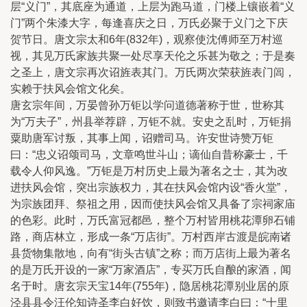
层“义门”，其底座为通道，上层为跑马道，门楼上镶嵌着“义
门”两个朱漆大字，每逢喜庆之日，万氏必聚于义门之下庆
贺节日。唐文宗太和6年(832年)，观察使沈傅师至万村巡
视，其见万氏家族共聚一处尽享天伦之乐甚为敬之；于是奏
之圣上，唐文宗再次诏旌表其门。万氏两次荣获旌表门闾，
实赖于扶风会馆文化矣。
唐玄宗年间，万晏曾孙万钜以学问道德著称于世，世称其
为“万夫子”，州县举荐辟，万钜不就。安史之乱时，万钜捐
粟助唐军讨叛，其事上闻，诏赠司马。许安世诗赞万钜
曰：“忠义诏颂司马，文章鸣世斗山；谪仙自昔称豪士，千
载令人仰风逸。”万钜是万村历史上最为著名之士，其为改
进扶风会馆，突出宗族权力，其在扶风会馆内设“香火堂”，
为宗族团拜、祭祖之用，因而使扶风会馆又具备了宗祠家庙
的色彩。此时，万氏富冠都邑，整个万村皆用桃花潭卵石铺
路，商店林立，形成一条“万店街”。万村西岸古渡是皖南诸
县货物集散地，向有“街头古镇”之称；而万店街上最为著名
的是万氏开设的一家“万家酒店”，专买万氏自酿的家酒，闻
名于时。唐玄宗天宝14年(755年)，隐居桃花潭别业居的原
泾县县令汪伦知诗圣李白好饮，则致书邀请李白曰：“十里