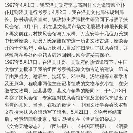
1997年4月1日，我应泾县政府李志高副县长之邀请风尘仆
仆赶到泾县进行考察；4月2日，我在泾县文化局朱规划局
长、陈村镇镇长查斌、镇政协主席张根生等陪同下考察了扶
风会馆。4月7日，我在县文化局市场文化股翟小康股长陪同
下再次前往万村扶风会馆与万汝楫、万应安等十几位万氏族
中长老座谈，动员万氏家族保护这一历史文物古迹，座谈会
开的十分热烈，会后万氏村民自发打扫清理了扶风会馆，并
将散落在各处的会馆古碑运回到扶风会馆妥善保护。
1997年5月17日，在泾县县委、县政府的热情邀请下，中国
文物学会批准了我的组团考察桃花潭文物古迹的建议，组成
了由罗哲文、谢辰生、沈廷杲、邓中和、汤锦程等专家学者
及王燕华、程晓非两位主任记者组成的文物考察小组，在安
徽省文物局、泾县县委、县政府领导的陪同下，于5月18日
考察了扶风会馆，专家组对扶风会馆价值及文物保护提出了
衷肯的意见。当晚，在我的邀请下，中国文物学会会长罗哲
文教授为扶风会馆题写了馆名。5月21日，文物考察结束
后，考察组回到北京，我立即撰文在《世界知识杂志》、
《文物天地杂志》、《团结报》、《中国环境报》、《消费