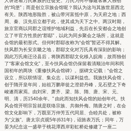
人讲述着万氏家族的迁徙史。万氏为何不修建客家人独创
的“坞堡”；而是创立宗族会馆呢？我认为这与其族世居西北
有关。陕西地形险胜，被山带河富抵中原，为天府之地；西
周、秦、汉先后立都于此，使其成为天下之中。两汉时期，
旅京官商以同郡之谊维护地域利益，先后在长安都会之地创
立了半官方性质的“郡邸”，以此为同乡聚会之场所，这就是
会馆的最初形式。但何时郡邸改称为“会馆”暂还不得其解。
扶风郡为长安京畿之地，郡邸文化对万氏具有深刻的影响；
因此万氏南迁泾县后，将陕西郡邸文化移入皖南，故而独创
了“客家会馆文化”，至今扶风会馆仍保留着清顺治年间和民
国初年的两块《重修扶风会馆碑》。据碑文记载：“会馆之
设立，所以联情谊、集众志，以谋利益也。我族扶风会馆，
创于隋开皇年间，始祖万鹏举徙之澄碧丹峰，见石壁之下奇
峻遂而家焉。由刘宋、萧齐、梁、陈、隋、唐、宋、元、
明、清，历1540余年。” 由此而知扶风会馆的始创年代。扶
风会馆开明宗旨就是联络宗族、共御外侮。隋唐之时，在会
馆文化影响下，万覠至万仲芳五代同居、合睦共处，被称
为“义族”。唐太宗贞观5年(631年)，诏旌表万氏；同年，万
晏为纪念这一盛举于桃花潭西岸彩虹桥处修建了一座二