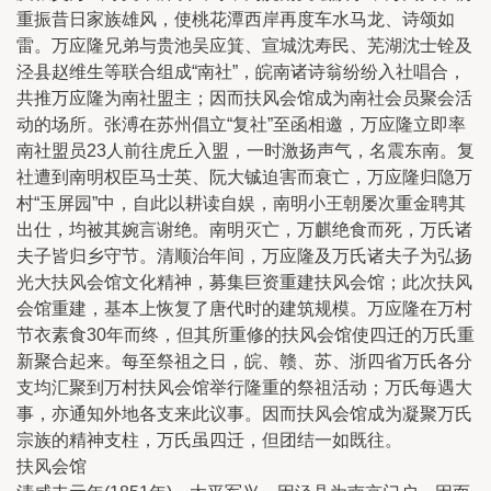
重振昔日家族雄风，使桃花潭西岸再度车水马龙、诗颂如
雷。万应隆兄弟与贵池吴应箕、宣城沈寿民、芜湖沈士铨及
泾县赵维生等联合组成“南社”，皖南诸诗翁纷纷入社唱合，
共推万应隆为南社盟主；因而扶风会馆成为南社会员聚会活
动的场所。张溥在苏州倡立“复社”至函相邀，万应隆立即率
南社盟员23人前往虎丘入盟，一时激扬声气，名震东南。复
社遭到南明权臣马士英、阮大铖迫害而衰亡，万应隆归隐万
村“玉屏园”中，自此以耕读自娱，南明小王朝屡次重金聘其
出仕，均被其婉言谢绝。南明灭亡，万麒绝食而死，万氏诸
夫子皆归乡守节。清顺治年间，万应隆及万氏诸夫子为弘扬
光大扶风会馆文化精神，募集巨资重建扶风会馆；此次扶风
会馆重建，基本上恢复了唐代时的建筑规模。万应隆在万村
节衣素食30年而终，但其所重修的扶风会馆使四迁的万氏重
新聚合起来。每至祭祖之日，皖、赣、苏、浙四省万氏各分
支均汇聚到万村扶风会馆举行隆重的祭祖活动；万氏每遇大
事，亦通知外地各支来此议事。因而扶风会馆成为凝聚万氏
宗族的精神支柱，万氏虽四迁，但团结一如既往。
扶风会馆