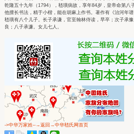
乾隆五十九年（1794），嵇璜病故，享年84岁，皇帝命第
他擅长书法，精于小楷，能在胡麻上作书。著作有《治河年谱
嵇璜有八个儿子。长子承谦，官至翰林侍读，早卒；次子承豫
良；八子承濂。女儿七人。
->中华万家姓
--→返回→中华嵇氏网首页