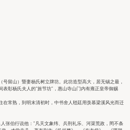
仁（号留山）暨妻杨氏树立牌坊。此坊造型高大，居无锡之最，
间表彰杨氏夫人的"旌节坊"，惠山寺山门内有雍正皇帝御赐
裔住在常熟，到明末清初时，中书舍人嵇廷用羡慕梁溪风光而迁
名人张伯行说他："凡天文象纬、兵刑礼乐、河渠荒政，罔不条