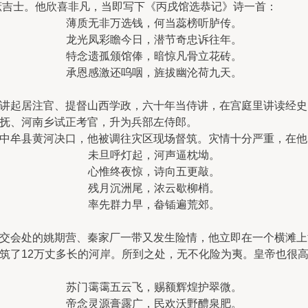
选庶吉士。他欣喜非凡，当即写下《丙戌馆选恭记》诗一首：
薄质无非万选钱，何当蕊榜听胪传。
龙光凤彩瞻今日，潜节奇忠诉往年。
特念遗孤颁馆俸，暗惊凡骨立花砖。
承恩感激还呜咽，旌拔幽沦荷九天。
讲起居注官、提督山西学政，六十年当侍讲，在宫庭里讲读经史
抚、河南乡试正考官，升为兵部左侍郎。
中牟县黄河决口，他被调往灾区现场督筑。灾情十分严重，在他
未旦呼灯起，河声逼枕坳。
心惟终夜惊，诗向五更敲。
残月沉洲尾，浓云歇柳梢。
率先群力早，畚锸遍荒郊。
交会处的姚期营、秦家厂一带又发生险情，他立即在一个横滩上
筑了12万丈多长的河岸。所到之处，无不化险为夷。皇帝也很
苏门霭霭五云飞，赐额辉煌护翠微。
帝念灵源膏露广，民欢沃野醴泉肥。