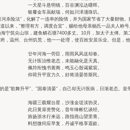
一天星斗悬明镜，百谷渊泓达曙晖。
银饔金车虽献瑞，何如川泽涌珠玑。
河杀险法"，化解了一连串的险情，并为国家节省了大量财物。雍
道以来，"整理有方，调度合宜"，赐给他母亲杨氏一品夫人称号
为海宁筑尖山坝，建鱼鳞石塘7400多丈。10月，加太子太傅。
倾坍，温州、台州饥荒，他一一处理，使百姓安居乐业。但是，他
廿年河海一劳臣，雨雨风风送却春。
无计医治惟老态，未能融化是天真。
佩符衔愧书黄阁，鸣玉心殷谒紫宸。
仰荷升平宣力久，好将清晏答斯民。
的是"歌舞升平"、"国泰清晏"，自己却无计医病，日渐老态。
海疆三载耀台星，沙涨金堤渎协灵。
此日黄扉资赞化，昔年绛帐忆谈经。
旌扬浙水行来远，路指燕山望里青。
料想微疴应早复，丹诚平格享遐龄。