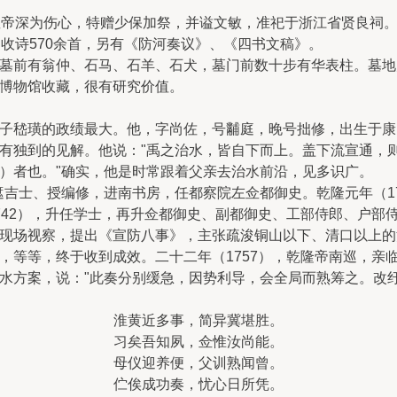
皇帝深为伤心，特赠少保加祭，并谥文敏，准祀于浙江省贤良祠
收诗570余首，另有《防河奏议》、《四书文稿》。
墓前有翁仲、石马、石羊、石犬，墓门前数十步有华表柱。墓地
博物馆收藏，很有研究价值。
子嵇璜的政绩最大。他，字尚佐，号黼庭，晚号拙修，出生于康熙
有独到的见解。他说："禹之治水，皆自下而上。盖下流宣通，则
）者也。"确实，他是时常跟着父亲去治水前沿，见多识广。
选遮吉士、授编修，进南书房，任都察院左佥都御史。乾隆元年（1
42），升任学士，再升佥都御史、副都御史、工部侍郎、户部侍
现场视察，提出《宣防八事》，主张疏浚铜山以下、清口以上的
，等等，终于收到成效。二十二年（1757），乾隆帝南巡，亲
水方案，说："此奏分别缓急，因势利导，会全局而熟筹之。改
淮黄近多事，简异冀堪胜。
习矣吾知夙，佥惟汝尚能。
母仪迎养便，父训熟闻曾。
伫俟成功奏，忧心日所凭。