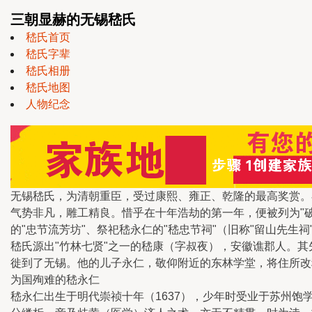
三朝显赫的无锡嵇氏
嵇氏首页
嵇氏字辈
嵇氏相册
嵇氏地图
人物纪念
无锡嵇氏，为清朝重臣，受过康熙、雍正、乾隆的最高奖赏。
气势非凡，雕工精良。惜乎在十年浩劫的第一年，便被列为"
的"忠节流芳坊"、祭祀嵇永仁的"嵇忠节祠"（旧称"留山先生
嵇氏源出"竹林七贤"之一的嵇康（字叔夜），安徽谯郡人。
徙到了无锡。他的儿子永仁，敬仰附近的东林学堂，将住所改
为国殉难的嵇永仁
嵇永仁出生于明代崇祯十年（1637），少年时受业于苏州