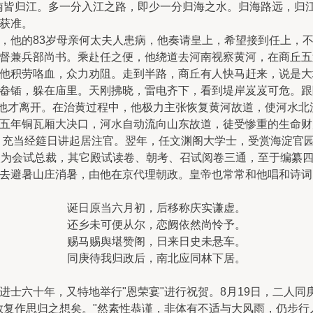
南皆归江。多一分入江之路，即少一分归海之水。归海路远，归
获准。
，他的83岁母亲何太夫人患病，他奏请皇上，希望接到任上，
督兼兵部尚书。乘赴任之便，他绕道去河南视察黄河，在商丘五
他积劳咯血，众力劝阻。走到半路，商丘有人快马赶来，说是大
畚锸，躲在庙里。天刚拂晓，雷电齐下，看到堤岸岌岌可危。跟
，他才离开。在治黄过程中，他极力主张恢复黄河故道，使河水
五年铜瓦厢大决口，河水自动流向山东故道，徒受惨重的生命财
士，充当经筵日讲起居注官。翌年，任文渊阁大学士，受赏海淀官
次为会试总裁，其它殿试读卷、朝考、召试阅卷三通，至于编纂
去避暑山庄消暑，由他在京代理朝政。皇帝也常常和他唱和诗词
诞日原当六月初，后移称庆实谦虚。
还乡未可便从尔，恋阙依然尚怜予。
赐马赐舆堪赞阁，日来日史未悬车。
同庚待我归政后，南北应同林下居。
士六十年，又特地举行"恩荣宴"进行祝贺。8月19日，二人同
敢复作思归之想矣。"然素性恭谨，非体有不适与大风雨，仍步行