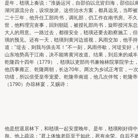
是年，嵇璜上奏说："淮扬运河，自邵伯以北皆归海，邵伯以
湖河源流分合，设坝放淤。这些治水方案，都具远见，当即被
二十三年，他升任工部尚书，调礼部，仍工作在南书房。不久
世，他料理完丧事，回到朝廷，被授礼部尚书，旋即授河东总
大人的用意。一路过去，都很安全，嵇璜还要去勘察施工，但
璜的预见。还有一天，嵇璜到黄河边巡视，风雨交加，他手持
道："堤去，则我与俱去耳！"不一刻，风雨停歇，河堤安好
山东地势高于江南，决不能将黄河改道。结果，到后来的咸丰
乾隆四十四年（1779），嵇璜以吏部尚书兼翰林院掌院学
他历事雍正、乾隆两朝，长达70年。两次为乡试正考官，一
功绩，所以倍受皇帝宠爱。乾隆帝南巡，他几次伴驾；乾隆帝
（1790）办琼林宴，又赐诗：
他是想退居林下，和嵇璜一起安度晚年。是年，嵇璜刚好得中进
舆。他上疏说："君上体恤老臣至于如此，死有余荣。自后不