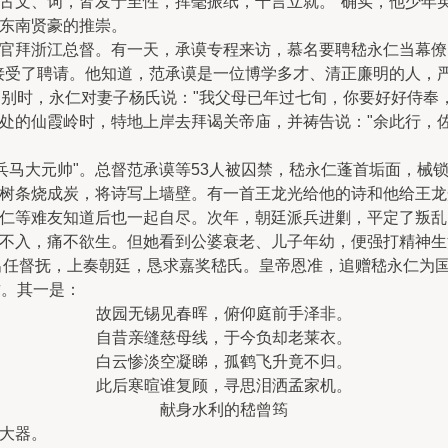
古文、词，皆发于至性，挥毫振纸，千言立就。"确实，他少年
东南贤豪的推崇。
官拜浙江总督。有一天，承谟专程来访，慕名要聘嵇永仁当幕僚
接受了聘请。他知道，范承谟是一位博学多才、清正廉明的人，
临别时，永仁对妻子杨氏说："我父母已年过七旬，你要好好侍奉
处的仙霞岭时，特地上岸去拜谒关帝庙，并祷告说："余此行，
"兵马大元帅"。总督范承谟等53人被囚禁，嵇永仁蓬首垢面，
树条烧成炭，将诗写上墙壁。有一首王龙光给他的诗和他给王龙
仁等难友知道后也一起自尽。次年，朝廷派兵进剿，平定了叛乱
不入，痛不欲生。但她看到公婆衰老、儿子年幼，便强打精神生
崇出任督抚，上奏朝廷，恳求嘉奖嵇氏。皇帝恩准，追赠嵇永仁为
君。其一是：
故园无锡见春晖，俯仰庭前手泽非。
自昔亲缝慈母线，于今负却老莱衣。
白云惨淡空凝睇，孤鹤飞升竟不归。
此后寒暄谁复顾，寻思泪洒孟家机。
献身水利的嵇曾筠
大器。