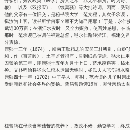
分缕析，旁及歧黄（医学）济人之术，亦无不精贯。时为诗、
鞭》，以及《双报应》、《续离骚》等大批诗词。因而，受到
他的父亲有一位旧交，是秘书院大学士范文程，其次子承谟，
揖汝为上客。读书所学何事？顾不为知己用耶！"于是，永仁
赋近30万亩；在浙江水灾时，又全力赈救，使百姓感恩。在
那时，范承谟已被调任福建总督，嵇永仁路经浙江、福建交界
分震惊。
康熙十三年（1674），靖南王耿精忠响应吴三桂叛乱，自称
和，作《百苦吟》。土牢监管很严，见到纸条便烧。嵇永仁用
囚禁的第三年，即康熙十五年九月十七日，范承谟遇害，嵇永
殓。义仆程治将嵇永仁棺木运回无锡时，杨氏夫人悲伤得水浆
康熙四十一年（1702）中了举人。那时，范承谟的儿子时
受到朝廷和社会各界的赞扬。曾筠曾题诗16首，哭母亲杨太
嵇曾筠在母亲含辛菇苦的教养下，孜孜不倦，勤奋学习，终成