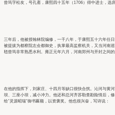
曾筠字松友，号孔斋，康熙四十五年（1706）得中进士，
三年后，他被授翰林院编修，一干八年，于康熙五十六年任日
被提拔为都察院左佥都御史，执掌最高监察机关，又当河南巡
嵇曾筠非常熟悉水利。雍正元年六月，河南郑州与开封之间的
在他的指挥下，刘家庄、十四月等缺口很快合扰。沁河与黄河
坝、三座小坝，减小冲力。他还和总河齐苏勒查勘险情后，修
给"灵源昭瑞"御书匾额，以资褒奖。他也很兴奋，写诗说：