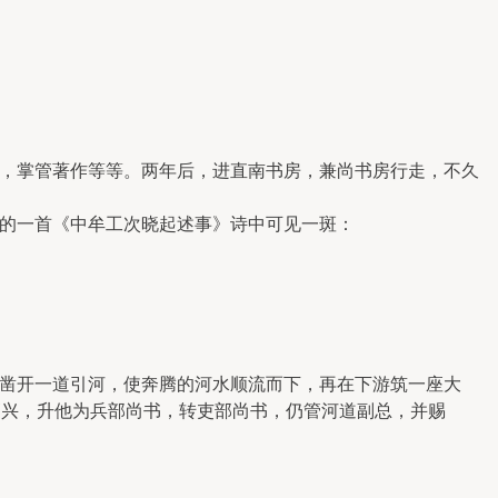
，掌管著作等等。两年后，进直南书房，兼尚书房行走，不久
的一首《中牟工次晓起述事》诗中可见一斑：
凿开一道引河，使奔腾的河水顺流而下，再在下游筑一座大
高兴，升他为兵部尚书，转吏部尚书，仍管河道副总，并赐