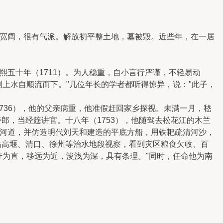
。
宽阔，很有气派。解放初平整土地，墓被毁。近些年，在一居
五十年（1711）。为人稳重，自小言行严谨，不轻易动
上水自顺流而下。"几位年长的学者都听得惊异，说："此子，
736），他的父亲病重，他准假赶回家乡探视。未满一月，嵇
郎，当经筵讲官。十八年（1753），他随驾去松花江的木兰
河道，并仿造明代刘天和建造的平底方船，用铁耙疏清河沙，
临高堰、清口、徐州等治水地段视察，看到灾区粮食欠收、百
纡为直，移远为近，浚浅为深，具有条理。"同时，任命他为南