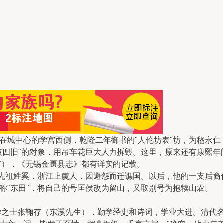
在城中心的学宫西侧，乾隆二年御书的"人伦坊表"坊，为嵇永
破四旧"的对象，用吊车花巨大人力拆毁。这里，原来还有康熙年
祠"），《无锡金匮县志》都有详实的记载。
其先祖姓奚，浙江上虞人，因避怨而迁谯国。以后，他的一支后
称"东田"，将自己的号匡侯改为留山，又取别号为抱犊山农。
饱学之士张鞠存（东溪先生），勤学经史和诗词，学业大进。清代