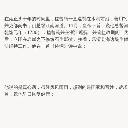
在雍正头十年的时间里，嵇曾筠一直巡视在水利前沿，善用"引
兼吏部尚书，仍总督江南河道。11月，皇帝下旨，说他总督河
乾隆元年（1736），嵇曾筠兼任浙江巡抚，兼管盐政期间，
后，立即在岩崖之下修筑石岸85丈。接着，乐清县海边堤岸
法维持工作。他在一首《述悃》诗中说：
他说的是真心话，虽经风风雨雨，想到的是国家和百姓，诉求
首，祝他早日恢复健康：