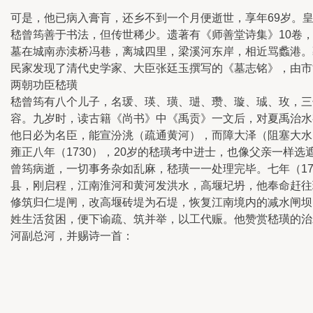
可是，他已病入膏肓，还乡不到一个月便逝世，享年69岁。
嵇曾筠善于书法，但传世稀少。遗著有《师善堂诗集》10卷，
墓在城南赤渎桥冯巷，离城四里，梁溪河东岸，相近骂蠡港。
民家发现了清代史学家、大臣张廷玉撰写的《墓志铭》，由市
两朝功臣嵇璜
嵇曾筠有八个儿子，名瑗、瑛、璜、琎、瓒、璇、珹、玫，三
容。九岁时，读古籍《尚书》中《禹贡》一文后，对夏禹治水
他日必为名臣，能宣汾洮（疏通黄河），而障大泽（阻塞大水
雍正八年（1730），20岁的嵇璜考中进士，也像父亲一样
曾筠病逝，一切事务杂如乱麻，嵇璜一一处理完毕。七年（17
县，刚启程，江南淮河和黄河发洪水，高堰圮坍，他奉命赶往
修筑归仁堤闸，改高堰砖堤为石堤，恢复江南境内的减水闸坝
姓生活贫困，便下谕疏、筑并举，以工代赈。他赞赏嵇璜的治
河副总河，并赐诗一首：