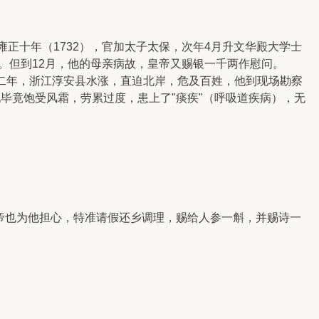
正十年（1732），官加太子太保，次年4月升文华殿大学士
。但到12月，他的母亲病故，皇帝又赐银一千两作慰问。
第二年，浙江淳安县水涨，直迫北岸，危及百姓，他到现场勘察
毕竟饱受风霜，劳累过度，患上了"痰疾"（呼吸道疾病），无
皇帝也为他担心，特准请假还乡调理，赐给人参一斛，并赐诗一