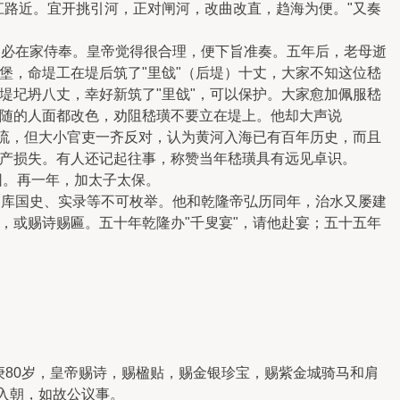
江路近。宜开挑引河，正对闸河，改曲改直，趋海为便。"又奏
不必在家侍奉。皇帝觉得很合理，便下旨准奏。五年后，老母逝
堡，命堤工在堤后筑了"里戗"（后堤）十丈，大家不知这位嵇
堤圮坍八丈，幸好新筑了"里戗"，可以保护。大家愈加佩服嵇
随的人面都改色，劝阻嵇璜不要立在堤上。他却大声说
北流，但大小官吏一齐反对，认为黄河入海已有百年历史，而且
产损失。有人还记起往事，称赞当年嵇璜具有远见卓识。
园。再一年，加太子太保。
四库国史、实录等不可枚举。他和乾隆帝弘历同年，治水又屡建
，或赐诗赐匾。五十年乾隆办"千叟宴"，请他赴宴；五十五年
庚80岁，皇帝赐诗，赐楹贴，赐金银珍宝，赐紫金城骑马和肩
入朝，如故公议事。