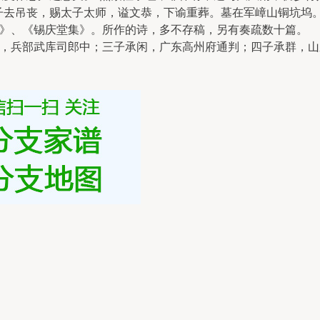
八子去吊丧，赐太子太师，谥文恭，下谕重葬。墓在军嶂山铜坑坞
》、《锡庆堂集》。所作的诗，多不存稿，另有奏疏数十篇。
，兵部武库司郎中；三子承闲，广东高州府通判；四子承群，山