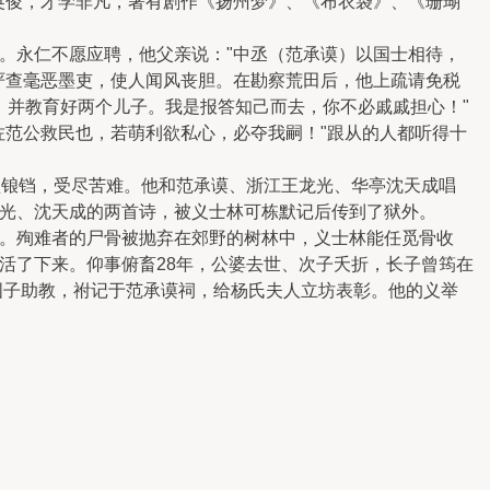
英俊，才学非凡，著有剧作《扬州梦》、《布衣袋》、《珊瑚
。永仁不愿应聘，他父亲说："中丞（范承谟）以国士相待，
严查毫恶墨吏，使人闻风丧胆。在勘察荒田后，他上疏请免税
，并教育好两个儿子。我是报答知己而去，你不必戚戚担心！"
佐范公救民也，若萌利欲私心，必夺我嗣！"跟从的人都听得十
械锁锒铛，受尽苦难。他和范承谟、浙江王龙光、华亭沈天成唱
光、沈天成的两首诗，被义士林可栋默记后传到了狱外。
。殉难者的尸骨被抛弃在郊野的树林中，义士林能任觅骨收
活了下来。仰事俯畜28年，公婆去世、次子夭折，长子曾筠在
国子助教，祔记于范承谟祠，给杨氏夫人立坊表彰。他的义举