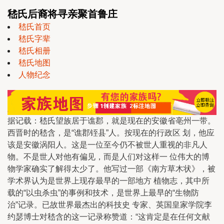
嵇氏后裔将寻亲聚首鲁庄
嵇氏首页
嵇氏字辈
嵇氏相册
嵇氏地图
人物纪念
据记载：嵇氏望族居于谯郡，就是现在的安徽省亳州一带。
西晋时的嵇含，是“谯郡铚县”人。按现在的行政区 划，他应
该是安徽涡阳人。这是一位至今仍不被世人重视的非凡人
物。不是世人对他有偏见，而是人们对这样一 位伟大的博
物学家确实了解得太少了。他写过一部《南方草木状》，被
学术界认为是世界上现存最早的一部地方 植物志，其中所
载的“以虫杀虫”的事例和技术，是世界上最早的“生物防
治”记录。已故世界最杰出的科技史 专家、英国皇家学院李
约瑟博士对嵇含的这一记录称赞道：“这肯定是在任何文献