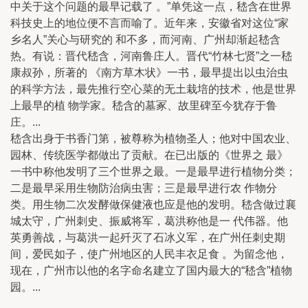
中关于这个问题的最早记载了 。”单凭这一点，嵇含在世界
科技史上的地位便不言而喻了。近年来，安徽省对这位“家
乡名人”关心与研究的 和不多，而河南、广州却渐起嵇含
热。有说：晋代嵇含，河南鲁庄人。晋代“竹林七贤”之一嵇
康叔孙，所著的 《南方草木状》一书，最早提出以虫治虫
的科学方法，最先推行空心菜的无土栽培的技术，他是世界
上最早的植 物学家。嵇含的墓冢、故里碑至今犹存于鲁
庄。...
嵇含出身于书香门第，被尊称为植物圣人；他对中国农业、
园林、传统医学都做出了贡献。在已出版的《世界之 最》
一书中称他发明了三个世界之最。一是最早进行植物分类；
二是最早采用生物防治病虫害；三是最早进行农 作物分
类。用生物二次发酵做保健液也应是他的发明。嵇含做过襄
城太守，广州刺史、振威将军，葛洪称他是一 代伟器。他
英勇善战，与葛洪一起歼灭了石冰义军，在广州任刺史期
间，爱民如子，使广州地区的人民丰衣足食 。为留念他，
现在，广州市以他的名字命名建立了国内最大的“嵇含”植物
园。...