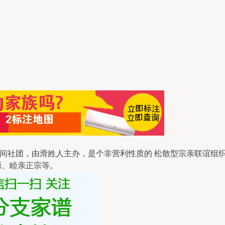
间社团，由滑姓人主办，是个非营利性质的 松散型宗亲联谊组
源、睦亲正宗等。