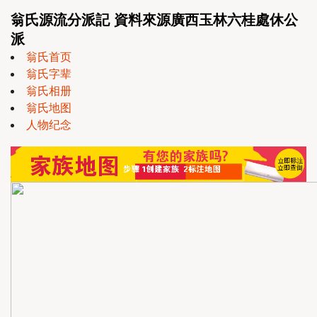
翁氏源流分派記 資料來源廣西玉林六桂處休公
派
翁氏首页
翁氏字辈
翁氏相册
翁氏地图
人物纪念