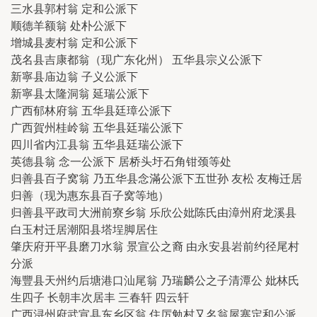
三水县郭村翁 定和公派下
顺德羊额翁 处朴公派下
增城县麦村翁 定和公派下
茂名县吉康都翁（现广东化州） 五华县宗义公派下
新寧县庙边翁 子义公派下
新寧县太隆洞翁 延瑞公派下
广西郁林府翁 五华县廷璋公派下
广西賀州桂岭翁 五华县廷瑞公派下
四川省内江县翁 五华县廷瑞公派下
英德县翁 念一公派下 居桥头圩石角钳颈等处
归善县百子窝翁 乃五华县念滿公派下五世孙 友松 友梅迁居
归善（现为惠东县百子窝等地）
归善县平政司大洲前寮乡翁 乐欣公妣陈氏由漳州府龙溪县
白玉村迁居潮阳县塔埕脚居住
肇庆府开平县磨刀水翁 景宣公之裔 由永安县岩前约径尾村
分派
海豐县天州约后塘港口汕尾翁 乃瑞麟公之子清潭公 妣林氏
生四子 长朝丰次居丰 三春轩 四云轩
广西浔州府武宣县东乡区翁 住厉勉村又名翁屋寨定和公派