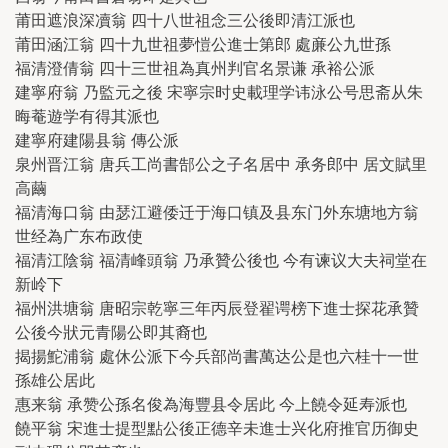
莆田遮浪深凟翁 四十八世祖念三公後即清江派也
莆田涵江翁 四十九世祖夢愷公進士第郎 處亷公九世孫
福清澄倩翁 四十三世祖為真州判官名景谦 承裕公派
建寧府翁 乃監元之後 宋寧宗时史載理学讳泳公号思斋从朱
晦菴遊学有得其派也
建寧府建陽县翁 傳公派
泉州晋江翁 唐兵工尚書郜公之子名居中 承务郎中 居文賦里
高繭
福清海口翁 由瑟江避倭迁于海口镇及县东门外东塘地方翁
世经為广东布政使
福清江陰翁 福清峰頭翁 乃承贊公後也 今有谏议大夫祠堂在
新岭下
福州洪塘翁 唐昭宗乾寧三年丙辰登翟谔榜下進士探花承贊
公後今狀元青陽公即其裔也
揭揚鮀浦翁 處休公派下今兵部尚書萬达公是也六桂十一世
孫雄公居此
惠来翁 承赞公孫名俊為海豐县令居此 今上饒令延寿派也
饒平翁 宋進士提型點公後正德辛未進士兴化府推官历御史