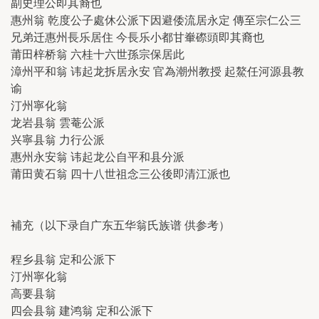
副史理公即其裔也
惠州翁 乾度公子處休公派下因避倭流居永定 傳至宗仁公三
兄弟迁惠州長乐居住 今長乐小都甘輋磜頭即其裔也
莆田梓桥翁 六桂十六世孫宗保居此
漳州平和翁 讳起龙拆居永安 官為潮州教授 起鰲任河源县教
谕
汀州寧化翁
龙岩县翁 雲菴公派
兴寧县翁 力行公派
惠州永安翁 讳起龙公自平和县分派
莆田黄石翁 四十八世祖念三公後即清江派也
補充（以下录自广东五华翁氏族谱 供参考）
程乡县翁 定和公派下
汀州寧化翁
高要县翁
四会县翁 建鸿翁 定和公派下