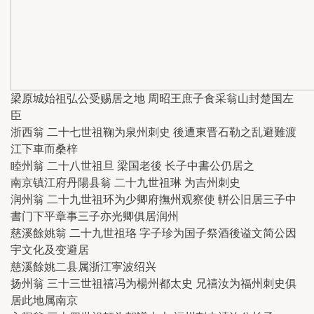
梁原城始祖弘公受赐居之地 周昭王庶子食采翁山封楚国左
臣
浙西翁 二十七世祖鞠为泉州刺史 後遭東晋石勒之乱避難渡
江下車而桑梓
睦州翁 二十八世祖旦 梁国老後 长子中書公仍居之
南京镇江府丹陽县翁 二十九世祖琳 为吉州刺史
润州翁 二十九世祖环为少卿府撫州观察使 軿公旧居三子中
書门下平章事三子亦光卿俱居润州
慈溪餘姚翁 二十九世祖珞 字子珍为国子祭酒後谥文简公因
宇文化及变避居
慈溪餘姚二县属浙江寕波绍兴
扬州翁 三十三世祖禧冯为楊州都太史 兄禧汝为福州刺史俱
居此地属南京