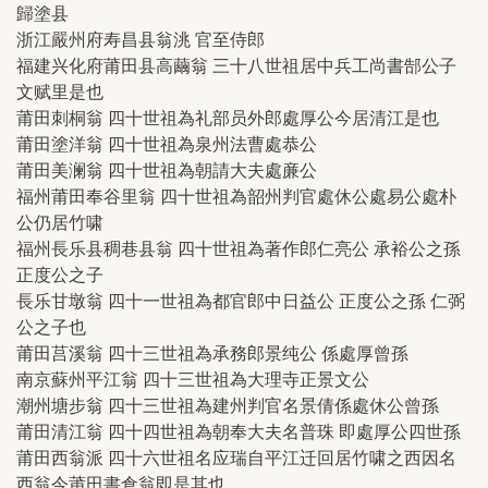
歸塗县
浙江嚴州府寿昌县翁洮 官至侍郎
福建兴化府莆田县高繭翁 三十八世祖居中兵工尚書郜公子
文赋里是也
莆田刺桐翁 四十世祖為礼部员外郎處厚公今居清江是也
莆田塗洋翁 四十世祖為泉州法曹處恭公
莆田美澜翁 四十世祖為朝請大夫處亷公
福州莆田奉谷里翁 四十世祖為韶州判官處休公處易公處朴
公仍居竹啸
福州長乐县稠巷县翁 四十世祖為著作郎仁亮公 承裕公之孫
正度公之子
長乐甘墩翁 四十一世祖為都官郎中日益公 正度公之孫 仁弼
公之子也
莆田莒溪翁 四十三世祖為承務郎景纯公 係處厚曾孫
南京蘇州平江翁 四十三世祖為大理寺正景文公
潮州塘步翁 四十三世祖為建州判官名景倩係處休公曾孫
莆田清江翁 四十四世祖為朝奉大夫名普珠 即處厚公四世孫
莆田西翁派 四十六世祖名应瑞自平江迁回居竹啸之西因名
西翁今莆田書倉翁即是其也