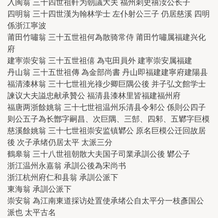
入闽翁 三十四世祖軒为朝議大夫 福州刺史禧汝公长子
四明翁 三十四世漢为翰林学士 左仆射公三子 仍居慈溪 四明
係浙江寧波
莆田竹嘯翁 三十五世祖何為散骑常侍 莆田竹嘯属福建兴化
府
建寕崇安翁 三十五世祖僖 為屯田員外 建寕崇安属福建
丹山翁 三十五世祖傳 為金部尚書 丹山即福建建寧府建陽县
福清漆林翁 三十七世祖光祿少卿巨隅公後 并子弘文館学士
諫议大夫謚忠献承贊公 福清县漆林里皆福建福州府
福唐两浙餘姚翁 三十七世祖温州乐清县令邾公 係則公四子
则公五子為长鄫字嗣昌、次巨隅、三郜、四邾、五鄻字巨模
慈溪餘姚翁 三十七世祖崇安监镇鄻公 原名巨模公迁回故居
後 次子承绪仍居太平 太派三分
鶴皋翁 三十八世祖朝散大夫国子司業承訓公後 鄻公子
浙江温州永嘉翁 承訓公後為宋尚书
浙江杭州府仁和县翁 承訓公派下
東海翁 承訓公派下
崇安翁 為江南東道採访处置使承绪公自太平分一枝彥国公
派也 太平古名