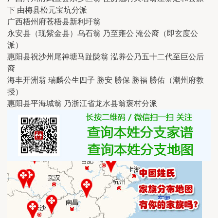
下 由梅县松元宝坑分派
广西梧州府苍梧县新利圩翁
永安县（现紫金县）乌石翁 乃至雍公 淹公裔（即玄度公
派）
惠阳县祝沙州尾神塘马趾陇翁 泓养公乃五十二代至巨公后
裔
海丰开洲翁 瑞麟公生四子 勝安 勝保 勝福 勝佑（潮州府教
授）
惠阳县平海城翁 乃浙江省龙水县翁褒村分派