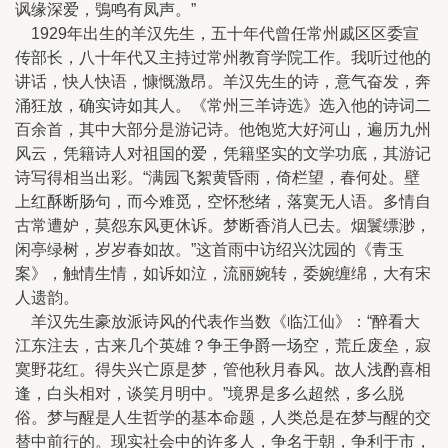
讽缘深爱，鴞鸣有凤声。”
1929年出生的羊汉先生，五十年代曾任常州戚区区委宣
传部长，八十年代又主持过常州教育学院工作。我听过他的
讲话，快人快语，慷慨激昂。羊汉先生的诗，意气奋发，奔
涌狂放，确实诗如其人。《常州三羊诗选》选入他的诗词二
百余首，其中大部分是游记诗。他饱览大好河山，遍历九州
风云，凭籍诗人对祖国的爱，凭籍坚实的文学功底，其游记
诗写得相当出彩。“满园飞絮黄昏雨，倚栏望，春何处。壁
上红酥断肠句，而今难觅，空怀愁绪，落寞无人语。多情自
古常遭妒，莫怨东风更休诉。梦断香消人已去。烟鬟缥渺，
闲亭绿树，岁岁春如故。”这首雨中访绍兴沈园的《青玉
案》，触情生情，如诉如泣，流丽婉转，委婉缠绵，大有宋
人遗韵。
羊汉先生豪放派诗风的代表作当数《临江仙》：“醉看大
江东注去，古来几个英雄？争王争爵一场空，荒丘废垒，寂
寞野花红。得失兴亡原是梦，管他秋月春风。故人浅酌喜相
逢，白头相对，谈笑月明中。”境界是多么超然，多么脱
俗。梦与醒是人生哲学的基本命题，人类总是在梦与醒的交
替中前行的。现实社会中的许多人，争名于朝，争利于市，