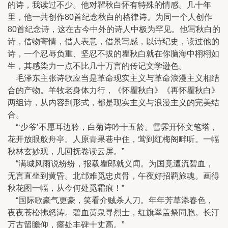
的诗，我读过不少。他对瞿秋白怀有特殊的情感。几十年
里，他一共创作80首纪念秋白的格律诗。为同一个人创作
80首纪念诗，这在古今中外的诗人中极为罕见。他写秋白的
诗，借物寄情，借人表意，借景写感，以诗纪史，读过他的
诗，一个忍辱负重、坚忍不拔的瞿秋白就在你脑海中栩栩如
生，其感染力一点不比几十万言的传记文学逊色。
毛泽东主张诗歌应当是革命现实主义与革命浪漫主义相结
合的产物。羊牧老身体力行，《怀瞿秋白》《再怀瞿秋白》
两组诗，从内容到形式，都是现实主义与浪漫主义的完美结
合。
“‘少爷’不愿耳边聆，白菊诗吟十五龄。雪霁开怀文笔塔，
花开放眼舣舟亭。人原青果巷中住，莺到红梅阁畔听。一幅
秋林玄妙观，几回抚卷读云屏。”
“满城风雨说纷纷，报载瞿郎就义闻。为国竟遭流碧血，
无言直坐到黄昏。北邙难觅忠贞骨，午夜好招羁旅魂。画得
秋花图一幅，从今何处觅霜痕！”
“国际歌豪气更豪，笑看介贼杀人刀。年年芳草添春色，
夜夜苍松拂怒涛。碧血黄泉寻烈士，红旗翠盖祭同胞。长汀
万古留瞻仰，瘗处丰碑十丈高。”