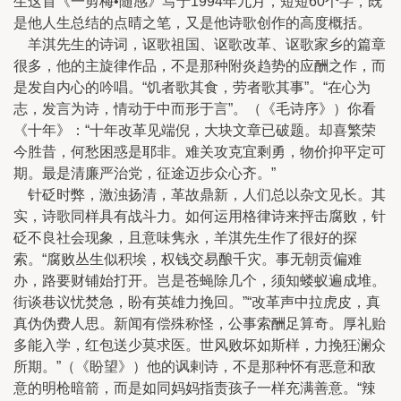
生这首《一剪梅•随感》写于1994年九月，短短60个字，既
是他人生总结的点晴之笔，又是他诗歌创作的高度概括。
羊淇先生的诗词，讴歌祖国、讴歌改革、讴歌家乡的篇章
很多，他的主旋律作品，不是那种附炎趋势的应酬之作，而
是发自内心的吟唱。“饥者歌其食，劳者歌其事”。“在心为
志，发言为诗，情动于中而形于言”。（《毛诗序》）你看
《十年》：“十年改革见端倪，大块文章已破题。却喜繁荣
今胜昔，何愁困惑是耶非。难关攻克宜剩勇，物价抑平定可
期。最是清廉严治党，征途迈步众心齐。”
针砭时弊，激浊扬清，革故鼎新，人们总以杂文见长。其
实，诗歌同样具有战斗力。如何运用格律诗来抨击腐败，针
砭不良社会现象，且意味隽永，羊淇先生作了很好的探
索。“腐败丛生似积埃，权钱交易酿千灾。事无朝贡偏难
办，路要财铺始打开。岂是苍蝇除几个，须知蝼蚁遍成堆。
街谈巷议忧焚急，盼有英雄力挽回。”“改革声中拉虎皮，真
真伪伪费人思。新闻有偿殊称怪，公事索酬足算奇。厚礼贻
多能入学，红包送少莫求医。世风败坏如斯样，力挽狂澜众
所期。”（《盼望》）他的讽剌诗，不是那种怀有恶意和敌
意的明枪暗箭，而是如同妈妈指责孩子一样充满善意。“辣