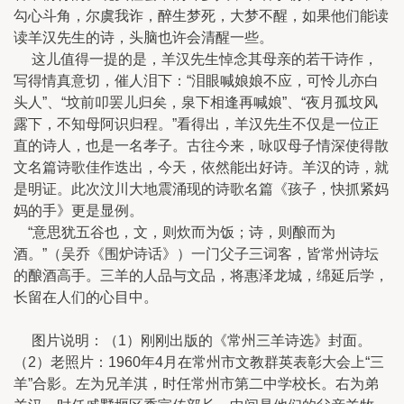
勾心斗角，尔虞我诈，醉生梦死，大梦不醒，如果他们能读
读羊汉先生的诗，头脑也许会清醒一些。
这儿值得一提的是，羊汉先生悼念其母亲的若干诗作，
写得情真意切，催人泪下：“泪眼喊娘娘不应，可怜儿亦白
头人”、“坟前叩罢儿归矣，泉下相逢再喊娘”、“夜月孤坟风
露下，不知母阿识归程。”看得出，羊汉先生不仅是一位正
直的诗人，也是一名孝子。古往今来，咏叹母子情深使得散
文名篇诗歌佳作迭出，今天，依然能出好诗。羊汉的诗，就
是明证。此次汶川大地震涌现的诗歌名篇《孩子，快抓紧妈
妈的手》更是显例。
“意思犹五谷也，文，则炊而为饭；诗，则酿而为
酒。”（吴乔《围炉诗话》）一门父子三词客，皆常州诗坛
的酿酒高手。三羊的人品与文品，将惠泽龙城，绵延后学，
长留在人们的心目中。
图片说明：（1）刚刚出版的《常州三羊诗选》封面。
（2）老照片：1960年4月在常州市文教群英表彰大会上“三
羊”合影。左为兄羊淇，时任常州市第二中学校长。右为弟