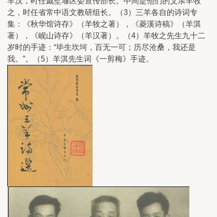
羊汉，时任戚墅堰区委宣传部长。中间是他们的父亲羊牧
之，时任省常中语文教研组长。（3）三羊各自的诗词专
集：《秋华馆诗存》（羊牧之著），《菱溪诗稿》（羊淇
著），《岘山诗存》（羊汉著）。（4）羊牧之先生九十二
岁时的手迹：“毕生坎坷，百无一可；历尽沧桑，我还是
我。”。（5）羊淇先生词《一剪梅》手迹。