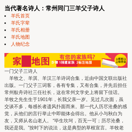
当代著名诗人：常州同门三羊父子诗人
羊氏首页
羊氏字辈
羊氏相册
羊氏地图
人物纪念
一门父子三诗人
羊牧之、羊淇、羊汉三羊诗词合集，近由中国文联出版社
出版。一门父子三词客，各有专集，又有合集，并先后担任
常州舣舟诗社三任社长，这在常州文学史上将留下佳话。
羊牧之先生生于1901年，长我父亲一岁。见过几次面，虽
交谈不多，每感长者遗风扑面而来。那一代人历尽沧桑的感
觉，从他们的言行举止中即能体会得出。他从小与秋白为
友，又师从名山老人。 “毕生坎坷，百无一可；历尽沧桑，
我还是我。”按时下的说法，这是典型的草根宣言。羊牧老