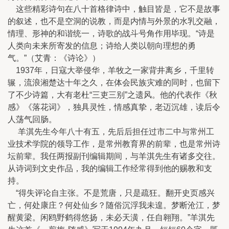
这些精彩诗句在八十首格律诗中，触目皆是，它不是故事
的叙述，也不是空洞的说教，而是内情与外景的水乳交融，
情理、形神的和谐统一，诗歌的战斗号角作用毕现。“诗是
人类向未来所寄发的信息；诗给人类以朝向理想的勇
气。”（艾青：《诗论》）
1937年，日寇大举侵华，羊牧之一家背井离乡，千里转
辗，流浪湘楚达十年之久，在体会民族灾难的同时，也留下
了不少诗篇，大有老杜“三吏三别”之遗风。他的代表作《秋
感》《落花词》，独具灵性，情感真挚，老迈沉雄，读后令
人荡气回肠。
羊淇先生今年八十有五，先后后担任过市二中与常州工
业技术学院的领导工作，是常州教育界的前辈，也是常州诗
坛前辈。我任两报副刊编辑期间，与羊淇先生有诸多交往。
从诗词到文史作品，我的编辑工作经常得到他的赐教和支
持。
“得失评论自主张。不是荒唐，只是疏狂。翻开史页感兴
亡，何处康庄？何处仙乡？随俗沉浮我未遑。梦断沧江，梦
醒黄梁。闲鸥野鹤得悠扬，未必天潢，任自翱翔。”羊淇先