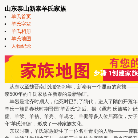
山东泰山新泰羊氏家族
羊氏首页
羊氏字辈
羊氏相册
羊氏地图
人物纪念
从东汉至魏晋南北朝的500年，新泰有一个显赫的家族——
缨500年的羊氏家族在新泰的最新物证。
羊烈是北齐时期人，他死时已到了隋代，进入了隋的开荒年
羊氏一族是春秋时期晋国“羊舌氏”之后。据《通志·氏族略》
儒、羊续、羊祜、羊秀、羊规之、羊侃等多人位居高位，女子
守“羊氏清德”，形成了一种家族文化。
东汉时期，羊氏家族诞生了一位名垂青史的人物——— 南