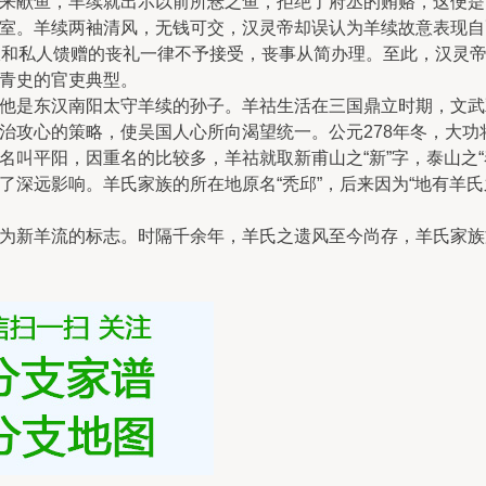
来献鱼，羊续就出示以前所悬之鱼，拒绝了府丞的贿赂，这便是世
室。羊续两袖清风，无钱可交，汉灵帝却误认为羊续故意表现自
仪和私人馈赠的丧礼一律不予接受，丧事从简办理。至此，汉灵
青史的官吏典型。
是东汉南阳太守羊续的孙子。羊祜生活在三国鼎立时期，文武双
治攻心的策略，使吴国人心所向渴望统一。公元278年冬，大功
平阳，因重名的比较多，羊祜就取新甫山之“新”字，泰山之“泰”
远影响。羊氏家族的所在地原名“秃邱”，后来因为“地有羊氏之
为新羊流的标志。时隔千余年，羊氏之遗风至今尚存，羊氏家族