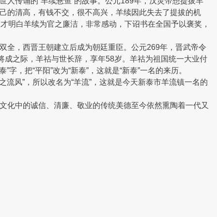
人传诵的“羊续悬鱼”的故事。公元189年，汉灵帝想提拔羊
己的清高，有钱不交，很不高兴，羊续因此失去了提拔的机
帝才明白羊续为官之廉洁，非常感动，下诏书在全国予以褒奖，
全，西晋王朝建立后成为朝廷重臣。公元269年，晋武帝令
将成之际，羊祜与世长辞，享年58岁。羊祜为祖国统一大业付
字，把“平阳”改为“新泰”，这就是“新泰”一名的来历。
流风”，所以改名为“羊流”，这就是今天新泰市羊流镇一名的
文化中的诚信、清廉、敬业的传统美德至今依然熏陶着一代又