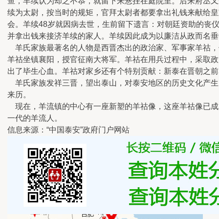
鱼，羊续认为却之不恭，就留下来悬挂在庭院里。后来府丞又
续为太尉，按当时的规矩，官拜太尉者都要拿出礼钱来献给皇
会。羊续48岁就因病去世，生前留下遗言：对朝廷资助的丧
并拿出钱来接济羊续的家人。羊续因此成为以廉洁从政而名垂
羊氏家族最著名的人物是西晋杰出的政治家、军事家羊祜，他
羊祜坐镇襄阳，授官征南大将军。羊祜在用兵过程中，采取政
出了毕生心血。羊祜对家乡还有个特别贡献：新泰在晋朝之前名叫
羊氏家族发祥三晋，望出泰山，对泰安地区的历史文化产生了深
来历。
现在，羊流镇的中心有一座新塑的羊祜像，这座羊祜像已成
一代的羊流人。
信息来源：“中国泰安”政府门户网站