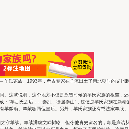
— 羊氏家族。1993年，考古专家在羊流出土了南北朝时的义
间。这就说明，这个地方不仅是汉晋时候的羊氏家族的祖茔，还
记载：“羊舌氏之后……秦乱，徒居泰山”，这便是羊氏家族在新
有羊徽瑜、羊献容两位皇后。另外，羊氏家族还有书法家羊欣、
阳太守羊续。羊续满腹文武韬略，但令他青史留名的，却是廉洁