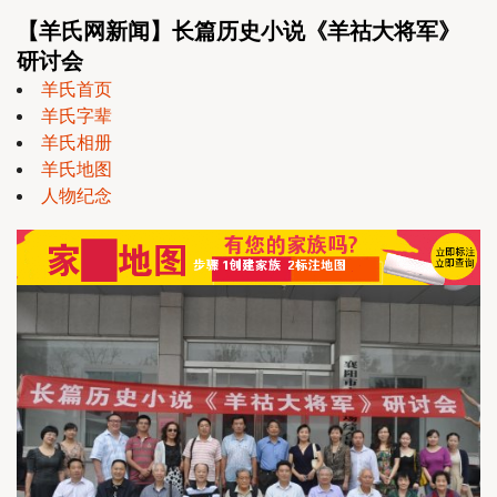
【羊氏网新闻】长篇历史小说《羊祜大将军》
研讨会
羊氏首页
羊氏字辈
羊氏相册
羊氏地图
人物纪念