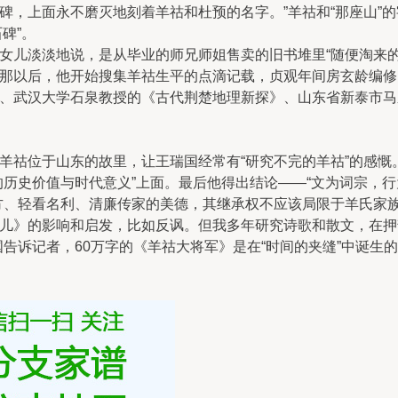
，上面永不磨灭地刻着羊祜和杜预的名字。”羊祜和“那座山”的
碑”。
儿淡淡地说，是从毕业的师兄师姐售卖的旧书堆里“随便淘来的
以后，他开始搜集羊祜生平的点滴记载，贞观年间房玄龄编修
、武汉大学石泉教授的《古代荆楚地理新探》、山东省新泰市马
祜位于山东的故里，让王瑞国经常有“研究不完的羊祜”的感慨
史价值与时代意义”上面。最后他得出结论——“文为词宗，行
方、轻看名利、清廉传家的美德，其继承权不应该局限于羊氏家族
儿》的影响和启发，比如反讽。但我多年研究诗歌和散文，在押
告诉记者，60万字的《羊祜大将军》是在“时间的夹缝”中诞生