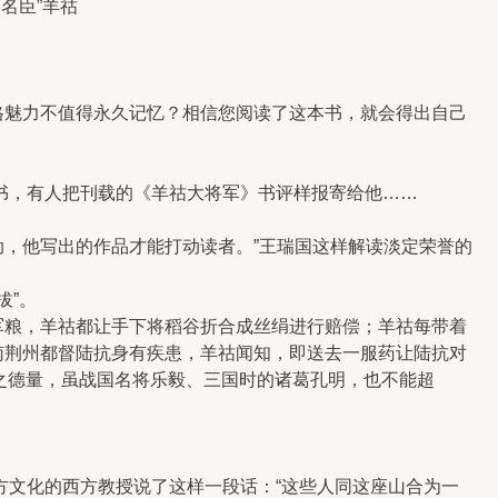
名臣”羊祜
魅力不值得永久记忆？相信您阅读了这本书，就会得出自己
书，有人把刊载的《羊祜大将军》书评样报寄给他……
，他写出的作品才能打动读者。”王瑞国这样解读淡定荣誉的
拔”。
粮，羊祜都让手下将稻谷折合成丝绢进行赔偿；羊祜每带着
南荆州都督陆抗身有疾患，羊祜闻知，即送去一服药让陆抗对
之德量，虽战国名将乐毅、三国时的诸葛孔明，也不能超
方文化的西方教授说了这样一段话：“这些人同这座山合为一