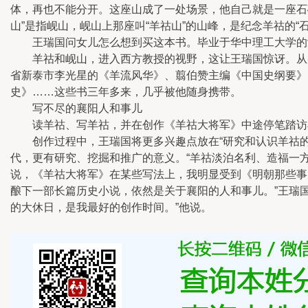
体，再也不能分开。这座山成了一处场景，他自己就是一座石碑
山”是指岘山，岘山上那座叫“羊祜山”的山峰，是纪念羊祜的“石
王瑞国问女儿怎么想到买这本书。毕业于华中理工大学的女
羊祜和岘山，进入西方教授的视野，这让王瑞国惊讶。从那
省新泰市李光星的《羊流风华》、翦伯赞主编《中国史纲要》
史》……这些书三年多来，几乎被他随身携带。
写不尽的襄阳人和事儿
读羊祜、写羊祜，并在创作《羊祜大将军》中途停笔踏访羊
创作过程中，王瑞国将更多兴趣点放在“研究和认识羊祜的历
代，更有研究、挖掘和推广的意义。“羊祜淡泊名利、造福一
说，《羊祜大将军》在某些写法上，我明显受到《明朝那些事
酿下一部长篇历史小说，依然是关于襄阳的人和事儿。”王瑞国
的大休日，是我最好的创作时间。”他说。