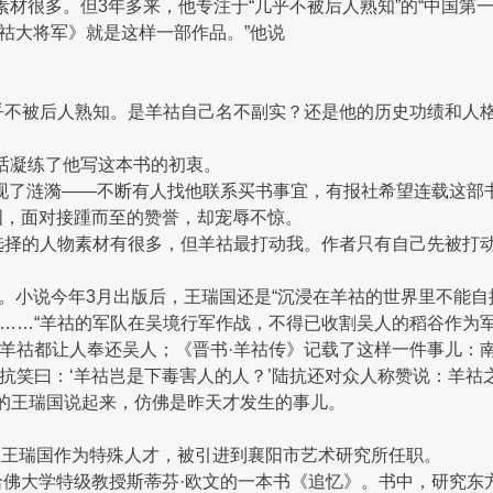
材很多。但3年多来，他专注于“几乎不被后人熟知”的“中国第一
祜大将军》就是这样一部作品。”他说
不被后人熟知。是羊祜自己名不副实？还是他的历史功绩和人格
话凝练了他写这本书的初衷。
了涟漪——不断有人找他联系买书事宜，有报社希望连载这部
国，面对接踵而至的赞誉，却宠辱不惊。
择的人物素材有很多，但羊祜最打动我。作者只有自己先被打动
。小说今年3月出版后，王瑞国还是“沉浸在羊祜的世界里不能自
…“羊祜的军队在吴境行军作战，不得已收割吴人的稻谷作为军
羊祜都让人奉还吴人；《晋书·羊祜传》记载了这样一件事儿：
抗笑曰：‘羊祜岂是下毒害人的人？’陆抗还对众人称赞说：羊祜
2岁的王瑞国说起来，仿佛是昨天才发生的事儿。
王瑞国作为特殊人才，被引进到襄阳市艺术研究所任职。
佛大学特级教授斯蒂芬·欧文的一本书《追忆》。书中，研究东