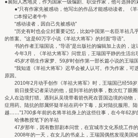
●襄阳人杰地灵，作为国家一级编剧、职业作家，他可选择的素
●“只有作家先被感动，他写出的作品才能感动读者。《羊
□本报记者牛牛
“感动读者，因自己先被感动”
“历史有时也会尘封重要记忆，比如中国第一名臣羊祜几乎
的答案。”这是60万字小说《羊祜大将军》的封面“导语”。
书的作者王瑞国说，“导语”是出版社的编辑加上去的，这
今年3月，《羊祜大将军》问世后，王瑞国平静的生活出现
45岁才萌生作家梦、59岁时创作第一部长篇小说的王瑞
“我知道《羊祜大将军》迟早会被人认可。作为作家，可选
原因。
2010年2月动手创作《羊祜大将军》时，王瑞国已经59岁
前日接受记者采访的他，提到羊祜的轶事，数次红了眼圈…
众人在边境打猎。遇到从吴境带着箭伤死在晋国边境的动物，
症用药。陆抗的部属怀疑羊祜在药中下毒，反对陆抗服用。陆
越……”1700多年前的名将羊祜身上的这些往事，在今年6
哈佛教授笔下的羊祜
47岁那年，因有数部剧本问世，在宜城市文化系统工作的
2008年的一天，在女儿的书桌上，王瑞国偶然发现美国哈