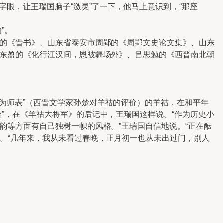
字眼，让王瑞国脑子“激灵”了一下，他马上意识到，“那座
”。
的《晋书》、山东省泰安市周郢的《周郢文史论文集》、山东
东盈的《化行江汉间，恩被疆场外》、吕思勉的《西晋南北朝
。
为师表”（西晋文学家孙楚对羊祜的评价）的羊祜，在和平年
”，在《羊祜大将军》的后记中，王瑞国这样说。“作为历史小
韵等方面有自己独树一帜的风格。”王瑞国自信地说。“正在酝
的。“几年来，我从未看过春晚，正月初一也从未出过门，别人