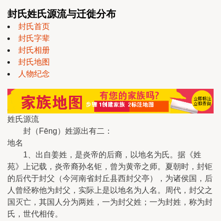
封氏姓氏源流与迁徙分布
封氏首页
封氏字辈
封氏相册
封氏地图
人物纪念
姓氏源流
封（Fēng）姓源出有二：
地名
1、出自姜姓，是炎帝的后裔，以地名为氏。据《姓
苑》上记载，炎帝裔孙名钜，曾为黄帝之师。夏朝时，封钜
的后代于封父（今河南省封丘县西封父亭），为诸侯国，后
人曾经称他为封父，实际上是以地名为人名。周代，封父之
国灭亡，其国人分为两姓，一为封父姓；一为封姓，称为封
氏，世代相传。