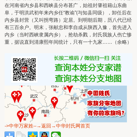
在河南省内乡县和西峡县分布甚广，始祖封肇祖籍山东曲
阜，于明洪武初年来内乡任“教谕”(与知县同级），卸任后在
内乡县封营（又叫拐弯路）定居。到明朝后期，历八代已经
有三百余户。明末，张献忠和李自成从陕西入豫，首先进入
内乡（当时西峡隶属内乡），抢劫杀戮，封氏我族人伤亡惨
重，据说直到清康熙年间统计，只有一十九家……（余略）
->中华万家姓
--→返回→中华封氏网首页