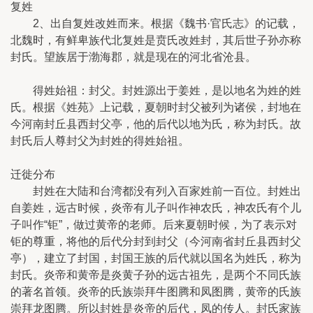
复姓
2、出自复姓改姓而来。根据《魏书·官氏志》的记载，
北魏时，有鲜卑族代北复姓是贲氏改姓封，其后世子孙亦称
封氏。望族居于渤海郡，就是现在的河北省沧县。
得姓始祖：封父。封姓源出于姜姓，是以地名为姓的姓
氏。根据《姓苑》上记载，夏朝时封父被列为诸侯，封地在
今河南封丘县西封父亭，他的后代以地为氏，称为封氏。故
封氏后人尊封父为封姓的得姓始祖。
迁徙分布
封姓在大陆和台湾都没有列入百家姓前一百位。封姓出
自姜姓，远古时候，炎帝有儿子叫作神农氏，神农氏有个儿
子叫作“钜”，做过黄帝的老师。后来夏朝时候，为了表示对
钜的尊重，将他的后代分封到封父（今河南省封丘县西封父
亭），建立了封国，封国王族的后代就以国名为姓氏，称为
封氏。炎帝和黄帝是炎黄子孙的远古祖先，是两个不同氏族
的著名首领。炎帝的氏族崇拜牛图腾和凤图腾，黄帝的氏族
崇拜龙图腾。所以封姓是炎帝的后代，凤的传人。封氏家族