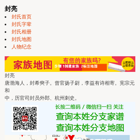
封亮
封氏首页
封氏字辈
封氏相册
封氏地图
人物纪念
封亮
唐渤海人，封希奭子。曾官扬子尉，李益有诗相寄。宪宗元
和
中，历官司封员外郎、杭州刺史。