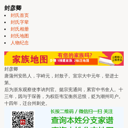
封彦卿
封氏首页
封氏字辈
封氏相册
封氏地图
人物纪念
封彦卿
唐蒲州安邑人，字峙元，封敖子。宣宗大中元年，登进士
第。
后为浙东观察使李讷判官。懿宗宪通间，累官中书舍人。十
三年，因与于琛善，为权臣韦宝衡所忌恨，贬为潮州司户。
十四年，迁台州刺史。