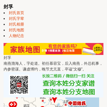
封孚
封氏首页
封氏字辈
封氏相册
封氏地图
人物纪念
封孚
南燕渤海人，字处道。初任慕容宝，后入南燕，外总机事，
内参密谋。谦虚博约，晚节尤亢直，卒谥“文穆”。