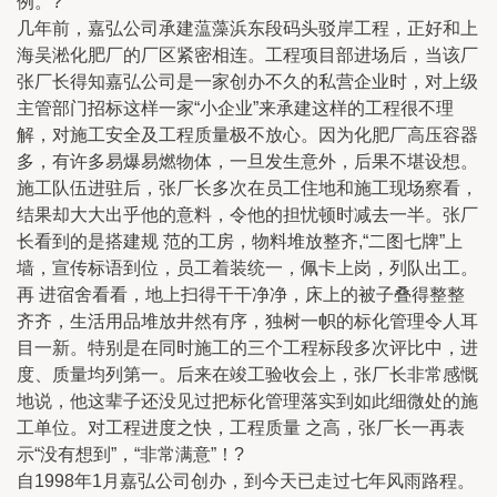
例。?
几年前，嘉弘公司承建蕰藻浜东段码头驳岸工程，正好和上
海吴淞化肥厂的厂区紧密相连。工程项目部进场后，当该厂
张厂长得知嘉弘公司是一家创办不久的私营企业时，对上级
主管部门招标这样一家“小企业”来承建这样的工程很不理
解，对施工安全及工程质量极不放心。因为化肥厂高压容器
多，有许多易爆易燃物体，一旦发生意外，后果不堪设想。
施工队伍进驻后，张厂长多次在员工住地和施工现场察看，
结果却大大出乎他的意料，令他的担忧顿时减去一半。张厂
长看到的是搭建规 范的工房，物料堆放整齐,“二图七牌”上
墙，宣传标语到位，员工着装统一，佩卡上岗，列队出工。
再 进宿舍看看，地上扫得干干净净，床上的被子叠得整整
齐齐，生活用品堆放井然有序，独树一帜的标化管理令人耳
目一新。特别是在同时施工的三个工程标段多次评比中，进
度、质量均列第一。后来在竣工验收会上，张厂长非常感慨
地说，他这辈子还没见过把标化管理落实到如此细微处的施
工单位。对工程进度之快，工程质量 之高，张厂长一再表
示“没有想到”，“非常满意”！?
自1998年1月嘉弘公司创办，到今天已走过七年风雨路程。