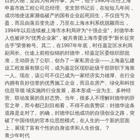
目的人物，是因为有两件事。其一，他于1990年出任上海
申嘉市政工程公司总经理、党支部书记后，在短短几年间，
成功地使这家濒临破产的国有企业起死回生，不仅扭亏为
盈，而且由落后变先进，乃至在上海水利系统脱颖而出，
1994年以后连续被上海市水利局评为“十强企业”，封德华本
人也被评为“优秀企业家”，被共青团上海市委授予“新长征突
击手”荣誉称号。其二，在1997年年底，时任嘉定区水利局
副局长、仕途上前程似锦的封德华，经嘉定区委组织部批
准，主动辞去了公职，创办了一家私营企业——上海嘉弘建
设工程发展有限公司，成为嘉定区现职处级干部辞职下海第
一人。现在，该公司不仅已成为一家经济实力雄厚、在行业
内拥有良好信誉的优秀施工企业，而且在房产、绿化和科技
信息等领 域实施跨行业发展，基本形成一业为主、多种经
营、联动发展的良好态势。当年，很多人不理解封德华的辞
官之举，而今都已刮目相看，不得不由衷赞叹：封德华这条
道路是走对了。的确，封德华以他成功的自强创业之路，突
破了中国传统的官本位思想模式，在人生的一个新的层面
上，展现了富有个性的自身追求和人生价值。 ?
青少年时代