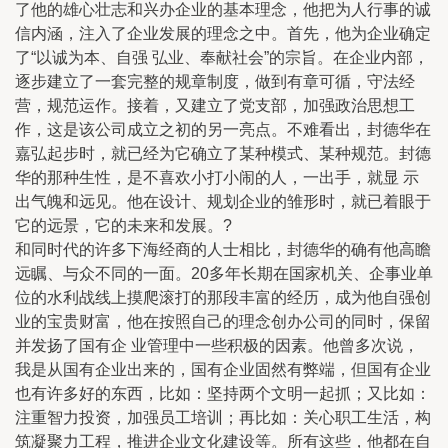
了他的雄心壮志和兴办企业的基本理念，他把为人行事的诚
信内涵，注入了企业发展的理念之中。首先，他为企业确定
了“以诚为本、自强 弘业、奉献社会”的宗旨。在企业内部，
逐步建立了一套完整的规章制度，做到有章可循，守法经
营，规范运作。接着，又建立了党支部，加强政治思想工
作，这是该公司成立之初的另一亮点。不难看出，封德华在
嘉弘起步时，就已经为它确立了某种模式、某种规范。封德
华的那种生性，是不喜欢小打小闹的人，一出手，就显 示
出气魄和远见。他在设计、规划企业的雏形时，就已着眼于
它的远景，它的未来和发展。?
和同时代的许多下海经商的人士相比，封德华的确有他高瞻
远瞩、与众不同的一面。20多年长期在国家机关、企事业单
位的水利战线上摸爬滚打的那段丰富的经历，成为他自强创
业的宝贵财富，他在按照自己的理念创办公司的同时，保留
并发扬了国有企 业管理中一些积极的因素。他曾多次说，
我是从国有企业出来的，国有企业固然有弊端，但国有企业
也有许多好的东西，比如：坚持两个文明一起抓；又比如：
注重智力投资，加强员工培训；再比如：关心职工生活，构
筑凝聚力工程，推进企业文化建设等。所有这些，他都在自