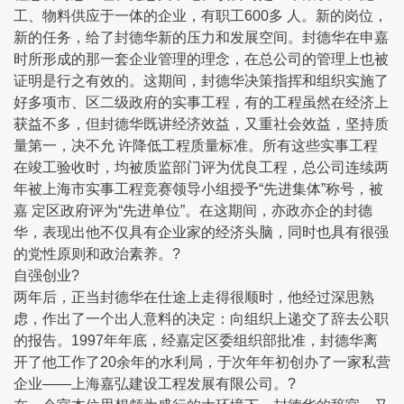
工、物料供应于一体的企业，有职工600多 人。新的岗位，
新的任务，给了封德华新的压力和发展空间。封德华在申嘉
时所形成的那一套企业管理的理念，在总公司的管理上也被
证明是行之有效的。这期间，封德华决策指挥和组织实施了
好多项市、区二级政府的实事工程，有的工程虽然在经济上
获益不多，但封德华既讲经济效益，又重社会效益，坚持质
量第一，决不允 许降低工程质量标准。所有这些实事工程
在竣工验收时，均被质监部门评为优良工程，总公司连续两
年被上海市实事工程竞赛领导小组授予“先进集体”称号，被
嘉 定区政府评为“先进单位”。在这期间，亦政亦企的封德
华，表现出他不仅具有企业家的经济头脑，同时也具有很强
的党性原则和政治素养。?
自强创业?
两年后，正当封德华在仕途上走得很顺时，他经过深思熟
虑，作出了一个出人意料的决定：向组织上递交了辞去公职
的报告。1997年年底，经嘉定区委组织部批准，封德华离
开了他工作了20余年的水利局，于次年年初创办了一家私营
企业——上海嘉弘建设工程发展有限公司。?