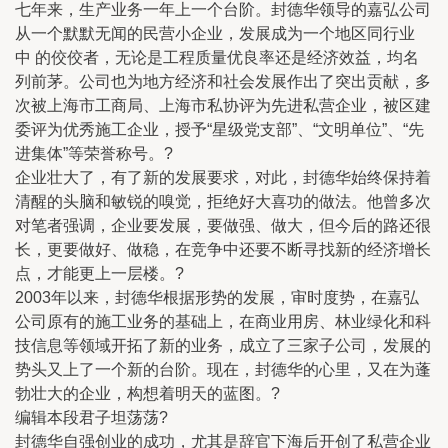
七年来，生产业务一年上一个台阶。封德华领导的嘉弘公司
从一个默默无闻的民营小企业，发展成为一个地区同行业
中 的佼佼者，无论是工程质量优良率还是经济效益，均名
列前茅。公司也为地方经济和社会发展作出了突出贡献，多
次被上海市工商局、上海市私协评为先进私营企业，被区建
委评为优秀施工企业，授予“星级党支部”、“文明单位”、“先
进集体”等荣誉称号。?
企业壮大了，有了新的发展要求，对此，封德华始终保持着
清醒的头脑和敏锐的嗅觉，拒绝好大喜功的做法。他曾多次
对笔者强调，企业要发展，要做强、做大，但今后的路还很
长，更要做好、做稳，在竞争中还要不断寻找新的经济增长
点，才能更上一层楼。?
2003年以来，封德华根据形势的发展，审时度势，在嘉弘
公司原有的施工业务的基础上，在商业用房、林业绿化和科
技信息等领域开拓了新的业务，成立了三家子公司，发展的
势头又上了一个新的台阶。现在，封德华的心里，又在为蓬
勃壮大的企业，构想着明天的蓝图。?
编辑本段君子坦荡荡?
封德华自强创业的成功，尤其是辞官下海后开创了私营企业