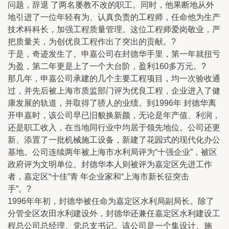
问题，辞退 了两名屡教不改的职工。同时，他果断地从外
地引进了一位年轻有为、认真负责的工程师，任命他为生产
技术科科长，加强工程质量管理。这位工程师爱岗敬业，严
把质量关，为创优良工程作出了突出的贡献。?
于是，奇迹发生了。申嘉公司在封德华手里，第一年就扭亏
为盈，第二年更是上了一个大台阶，盈利160多万元。?
那几年，申嘉公司承建的几个主要工程项目，均一次验收通
过，并先后被上海市质监部门评为优良工程，企业进入了健
康发展的轨道，并取得了骄人的业绩。到1996年 封德华离
开申嘉时，该公司早已旧貌换新颜，无论是年产值、利润，
还是职工收入，在当地同行业中均居于领先地位。公司还更
新、添置了一批机械施工设备，新建了花园式的现代化办公
基地。公司连续两年被上海市水利局评为“十强企业”，被区
政府评为文明单位。封德华本人则被评为嘉定区先进工作
者，嘉定区“十佳”青 年企业家和“上海市新长征突击
手”。?
1996年年初，封德华被任命为嘉定区水利局副局长。除了
分管全区农田水利建设外，封德华还兼任嘉定区水利建设工
程总公司总经理、党总支书记。该公司是一个集设计、施