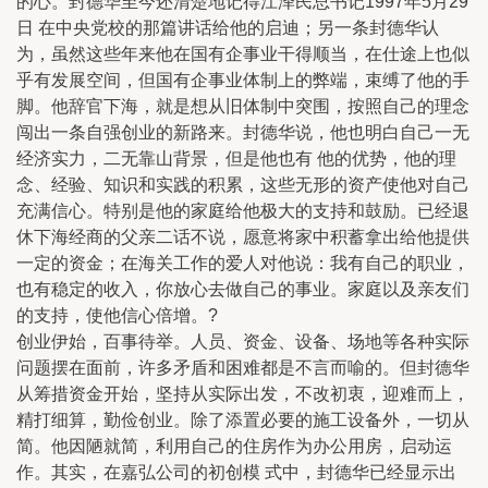
的心。封德华至今还清楚地记得江泽民总书记1997年5月29
日 在中央党校的那篇讲话给他的启迪；另一条封德华认
为，虽然这些年来他在国有企事业干得顺当，在仕途上也似
乎有发展空间，但国有企事业体制上的弊端，束缚了他的手
脚。他辞官下海，就是想从旧体制中突围，按照自己的理念
闯出一条自强创业的新路来。封德华说，他也明白自己一无
经济实力，二无靠山背景，但是他也有 他的优势，他的理
念、经验、知识和实践的积累，这些无形的资产使他对自己
充满信心。特别是他的家庭给他极大的支持和鼓励。已经退
休下海经商的父亲二话不说，愿意将家中积蓄拿出给他提供
一定的资金；在海关工作的爱人对他说：我有自己的职业，
也有稳定的收入，你放心去做自己的事业。家庭以及亲友们
的支持，使他信心倍增。?
创业伊始，百事待举。人员、资金、设备、场地等各种实际
问题摆在面前，许多矛盾和困难都是不言而喻的。但封德华
从筹措资金开始，坚持从实际出发，不改初衷，迎难而上，
精打细算，勤俭创业。除了添置必要的施工设备外，一切从
简。他因陋就简，利用自己的住房作为办公用房，启动运
作。其实，在嘉弘公司的初创模 式中，封德华已经显示出