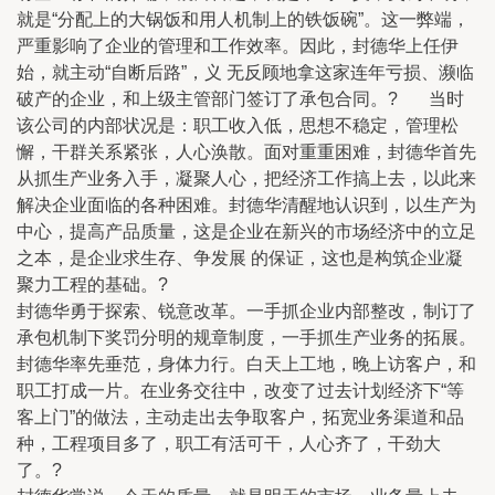
就是“分配上的大锅饭和用人机制上的铁饭碗”。这一弊端，
严重影响了企业的管理和工作效率。因此，封德华上任伊
始，就主动“自断后路”，义 无反顾地拿这家连年亏损、濒临
破产的企业，和上级主管部门签订了承包合同。? 当时
该公司的内部状况是：职工收入低，思想不稳定，管理松
懈，干群关系紧张，人心涣散。面对重重困难，封德华首先
从抓生产业务入手，凝聚人心，把经济工作搞上去，以此来
解决企业面临的各种困难。封德华清醒地认识到，以生产为
中心，提高产品质量，这是企业在新兴的市场经济中的立足
之本，是企业求生存、争发展 的保证，这也是构筑企业凝
聚力工程的基础。?
封德华勇于探索、锐意改革。一手抓企业内部整改，制订了
承包机制下奖罚分明的规章制度，一手抓生产业务的拓展。
封德华率先垂范，身体力行。白天上工地，晚上访客户，和
职工打成一片。在业务交往中，改变了过去计划经济下“等
客上门”的做法，主动走出去争取客户，拓宽业务渠道和品
种，工程项目多了，职工有活可干，人心齐了，干劲大
了。?