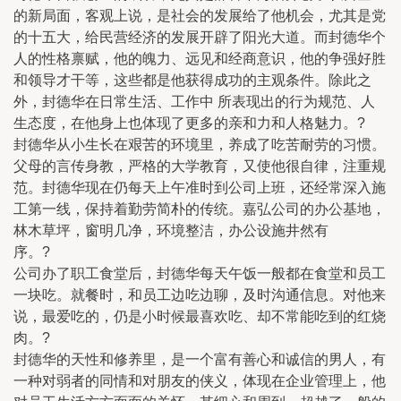
的新局面，客观上说，是社会的发展给了他机会，尤其是党
的十五大，给民营经济的发展开辟了阳光大道。而封德华个
人的性格禀赋，他的魄力、远见和经商意识，他的争强好胜
和领导才干等，这些都是他获得成功的主观条件。除此之
外，封德华在日常生活、工作中 所表现出的行为规范、人
生态度，在他身上也体现了更多的亲和力和人格魅力。?
封德华从小生长在艰苦的环境里，养成了吃苦耐劳的习惯。
父母的言传身教，严格的大学教育，又使他很自律，注重规
范。封德华现在仍每天上午准时到公司上班，还经常深入施
工第一线，保持着勤劳简朴的传统。嘉弘公司的办公基地，
林木草坪，窗明几净，环境整洁，办公设施井然有
序。?
公司办了职工食堂后，封德华每天午饭一般都在食堂和员工
一块吃。就餐时，和员工边吃边聊，及时沟通信息。对他来
说，最爱吃的，仍是小时候最喜欢吃、却不常能吃到的红烧
肉。?
封德华的天性和修养里，是一个富有善心和诚信的男人，有
一种对弱者的同情和对朋友的侠义，体现在企业管理上，他