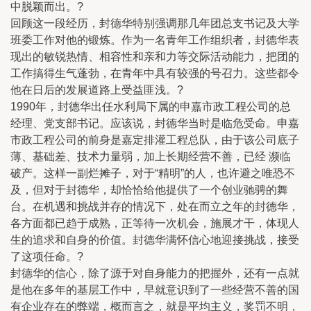
中脱颖而出。?
回顾这一段经历，封德华特别强调那几年团总支书记及大学
班委工作对他的锻炼。作为一名青年工作组织者，封德华表
现出的敏锐热情、相容性和亲和力等交际活动能力，把团的
工作搞得生气蓬勃，在青年中具有较强的号召力。这些都令
他在日后的发展道路上受益匪浅。?
1990年，封德华出任水利局下属的申嘉市政工程公司的总
经理、党支部书记。应该说，封德华当时是临危受命。申嘉
市政工程公司的前身是嘉定排灌工程总队，由于该公司底子
薄、基础差、技术力量弱，加上长期经营不善，已经 濒临
破产。这样一副烂摊子，对于“精明”的人，也许避之唯恐不
及，但对于封德华，却恰恰给他提供了一个创业驰骋的舞
台。在机遇和挑战并存的情况下，处在而立之年的封德华，
各方面都已趋于成熟，正等待一次机会，施展才干，体现人
生的追求和自身的价值。封德华满怀信心地迎接挑战，接受
了这项任命。?
封德华的信心，除了源于对自身能力的把握外，还有一点就
是他在多年的基层工作中，早就意识到了一些经营不善的国
有企业存在的弊端，概而言之，就是平均主义，奖罚不明，