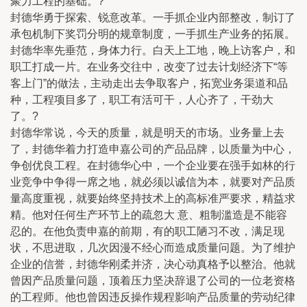
聚力工程的基础。?
封德华勇于探索、锐意改革。一手抓企业内部整改，制订了
承包机制下奖罚分明的规章制度，一手抓生产业务的拓展。
封德华率先垂范，身体力行。白天上工地，晚上访客户，和
职工打成一片。在业务交往中，改变了过去计划经济下“等
客上门”的做法，主动走出去争取客户，拓宽业务渠道和品
种，工程项目多了，职工有活可干，人心齐了，干劲大
了。?
封德华常说，今天的质量，就是明天的市场。业务量上去
了，封德华着力打造申嘉公司的产品品牌，以质量为中心，
争创优良工程。在封德华心中，一个企业要在强手如林的行
业竞争中争得一席之地，就必须以诚信为本，就要对产品质
量高度重视，就要始终坚持技术上的高标准严要求，精益求
精。他对任何生产环节上的疏忽大 意、粗制滥造是不能容
忍的。在他负责申嘉的前期，有的职工陋习不改，满足现
状，不思进取，几次因漫不经心而造成质量问题。为了维护
企业的信誉，封德华刚柔并济，决心动真格予以整治。他就
曾因产品质量问题，顶着压力坚决辞退了公司的一位老资格
的工程师。他也曾因违反操作规程影响产品质量的劳动纪律