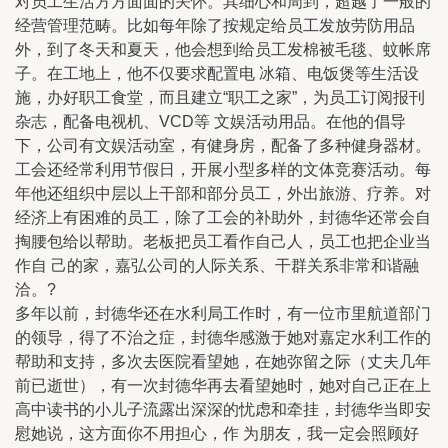
对员工生活方方面面的关怀。其细心和周到，超越了一般的
经营管理范畴。比如每年除了按规定给员工发放劳防用品
外，到了冬天和夏天，他会想到给员工发棉被毛毯、蚊帐席
子。在工地上，他不仅要求配置电 冰箱、电饭煲等生活设
施，办好职工食堂，而且建立“职工之家”，为员工订阅报刊
杂志，配备电视机、VCD等 文娱活动用品。在他的倡导
下，公司有文娱活动室，有健身房，配备了多种健身器材。
工会还经常利用节假日，开展小型多样的文体竞赛活动。每
年他还组织中层以上干部和部分员工，外出旅游、疗养。对
经济上有困难的员工，除了工会的补助外，封德华还常会自
掏腰包给以帮助。老板把员工看作自己人，员工也把企业当
作自 己的家，嘉弘公司的人际关系、干群关系非常和谐融
洽。?
多年以前，封德华还在水利局工作时，有一位市里航道部门
的领导，得了不治之症，封德华感激于她对嘉定水利工作的
帮助和支持，多次去医院看望她，在她弥留之际（丈夫几年
前已逝世），有一次封德华再去看望她时，她对自己正在上
高中读书的小儿子流露出深深的忧虑和牵挂，封德华当即安
慰她说，这方面你不用担心，作 为朋友，我一定会照顾好