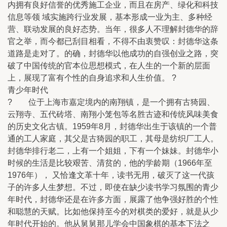
内拥有良好信誉的优秀施工企业，而且在房产、绿化和科技
信息等领 域实施跨行业发展，基本形成一业为主、多种经
营、联动发展的良好态势。当年，很多人不理解封德华的辞
官之举，而今都已刮目相看，不得不由衷赞叹：封德华这条
道路是走对了。的确，封德华以他成功的自强创业之路，突
破了中国传统的官本位思想模式，在人生的一个新的层面
上，展现了富有个性的自身追求和人生价值。 ?
青少年时代
? 位于上海市嘉定境内的南翔镇，是一个拥有古猗园、
云翔寺、五代砖塔、南翔小笼包等名胜古迹和传统风味美食
的历史文化古镇。1959年8月，封德华出生于该镇的一个普
通的工人家庭，其父是古猗园的职工，其母是纺织厂工人。
封德华排行老二，上有一个姐姐，下有一个妹妹。封德华小
时候的生活是比较艰苦、清贫的，他的学龄期（1966年至
1976年）， 又恰逢文革十年，读书无用，破灭了这一代孩
子的许多人生梦想。不过，即使在缺少读书学习氛围的青少
年时代，封德华还是在许多方面，展露了他争强好胜的个性
和聪慧的天赋。比如他保持至今的对棋类的爱好，就是从少
年时代开始的。他从舅舅那儿学会中国象棋的基本下法之