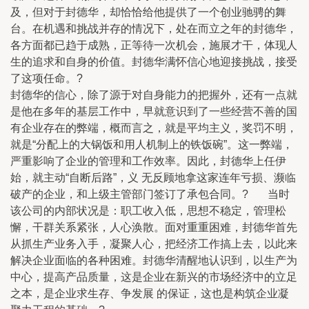
及，但对于封德华，却恰恰给他提供了一个创业驰骋的舞
台。在机遇和挑战并存的情况下，处在而立之年的封德华，
各方面都已趋于成熟，正等待一次机会，施展才干，体现人
生的追求和自身的价值。封德华满怀信心地迎接挑战，接受
了这项任命。?
封德华的信心，除了源于对自身能力的把握外，还有一点就
是他在多年的基层工作中，早就意识到了一些经营不善的国
有企业存在的弊端，概而言之，就是平均主义，奖罚不明，
就是“分配上的大锅饭和用人机制上的铁饭碗”。这一弊端，
严重影响了企业的管理和工作效率。因此，封德华上任伊
始，就主动“自断后路”，义 无反顾地拿这家连年亏损、濒临
破产的企业，和上级主管部门签订了承包合同。? 当时
该公司的内部状况是：职工收入低，思想不稳定，管理松
懈，干群关系紧张，人心涣散。面对重重困难，封德华首先
从抓生产业务入手，凝聚人心，把经济工作搞上去，以此来
解决企业面临的各种困难。封德华清醒地认识到，以生产为
中心，提高产品质量，这是企业在新兴的市场经济中的立足
之本，是企业求生存、争发展 的保证，这也是构筑企业凝