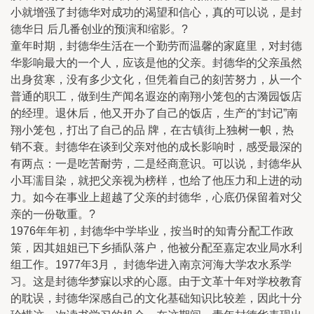
小就增强了封德华对成功的渴望和信心，真的可以说，是封
德华日 后几番创业的预演和缩影。?
童年时期，封德华生活在一个勤劳而温馨的家庭里，对封德
华影响最大的一个人，应该是他的父亲。封德华的父亲虽然
出身贫寒，没有多少文化，但凭着自己的刻苦努力，从一个
普通的职工，做到生产闻名遐迩的南翔小笼包的古漪园饭店
的经理。退休后，他又开办了自己的饭店，生产的“封记”南
翔小笼包，打出了自己的品 牌，在古镇街上独树一帜，热
销不衰。封德华在谈到父亲对他的成长影响时，感受最深的
有两点：一是吃苦耐劳，二是经商意识。可以说，封德华从
小耳濡目染，就把父亲视为榜样，也给了他压力和上进的动
力。如今在事业上超越了父亲的封德华，心底仍保留着对父
亲的一份敬重。?
1976年年初，封德华中学毕业，按当时的知青分配工作政
策，因其姐姐已下乡插队落户，他被分配至嘉定农业局水利
组工作。1977年3月， 封德华进入南京河海大学农水系学
习。这是封德华梦寐以求的心愿。由于文革十年对学校教育
的耽误，封德华深感自己的文化基础知识比较差，因此十分