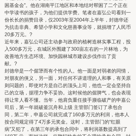
困基金会”。他在湖南平江地区和本地结对帮困了二个正在
中学读书的孩子，为他们提供学费。笔者在嘉弘公司看到一
份长长的捐赞目录，仅2003年至2004年上半年，封德华还
为抗击非典、希望小学和文化慈善事业等，就捐增了人民币
20多万元。?
近年来，嘉弘公司还主动参与政府的植树造林实事工程，投
入500多万元，在城区外围建了300亩左右的一片林地，为
改善地方生态环境、加快园林城市建设步伐作出了贡
献。?
封德华是一个倔犟而有个性的人。他一面是对弱者的同情，
对朋友的侠义，另一面，对任何不讲道理的人和事，有关原
则问题的，即使对方是自己的顶头上司，他也一定会坚持自
己的立场，据理力争不妥协。这时候他的倔脾气，也会表现
得让常人看不懂。当年，他肩负重任接手濒临破产的申嘉公
司后，第一年就破釜沉舟和上级 主管部门签订了承包合
同，第二年，申嘉公司就完成了160多万元的利润，他本人
按合同规定得了4万多元奖金。这时，主管部门的“红眼
病”又犯了，在第三年的承包合同中，将利润基数提高到了