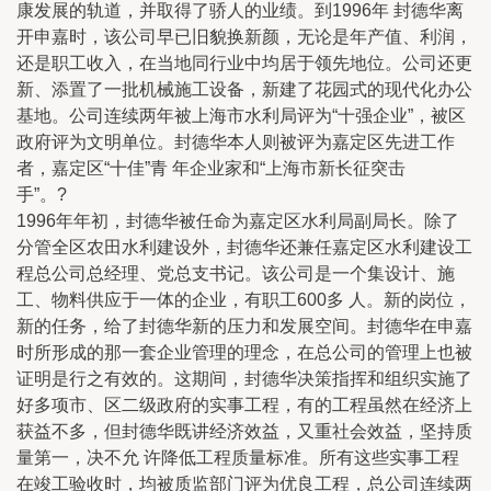
康发展的轨道，并取得了骄人的业绩。到1996年 封德华离
开申嘉时，该公司早已旧貌换新颜，无论是年产值、利润，
还是职工收入，在当地同行业中均居于领先地位。公司还更
新、添置了一批机械施工设备，新建了花园式的现代化办公
基地。公司连续两年被上海市水利局评为“十强企业”，被区
政府评为文明单位。封德华本人则被评为嘉定区先进工作
者，嘉定区“十佳”青 年企业家和“上海市新长征突击
手”。?
1996年年初，封德华被任命为嘉定区水利局副局长。除了
分管全区农田水利建设外，封德华还兼任嘉定区水利建设工
程总公司总经理、党总支书记。该公司是一个集设计、施
工、物料供应于一体的企业，有职工600多 人。新的岗位，
新的任务，给了封德华新的压力和发展空间。封德华在申嘉
时所形成的那一套企业管理的理念，在总公司的管理上也被
证明是行之有效的。这期间，封德华决策指挥和组织实施了
好多项市、区二级政府的实事工程，有的工程虽然在经济上
获益不多，但封德华既讲经济效益，又重社会效益，坚持质
量第一，决不允 许降低工程质量标准。所有这些实事工程
在竣工验收时，均被质监部门评为优良工程，总公司连续两