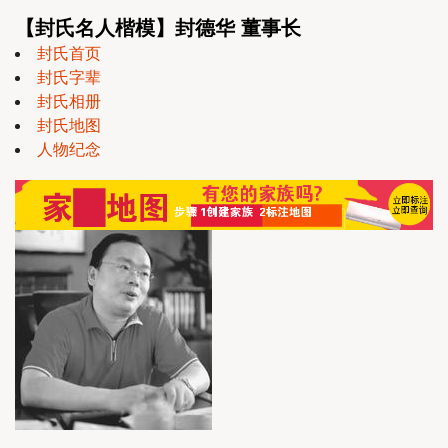
【封氏名人楷模】封德华 董事长
封氏首页
封氏字辈
封氏相册
封氏地图
人物纪念