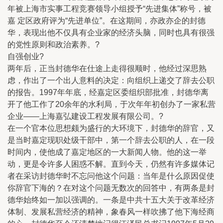
年被上海市实事工程竞赛领导小组授予“先进集体”称号，被
嘉 定区政府评为“先进单位”。在这期间，亦政亦企的封德
华，表现出他不仅具有企业家的经济头脑，同时也具有很强
的党性原则和政治素养。?
自强创业?
两年后，正当封德华在仕途上走得很顺时，他经过深思熟
虑，作出了一个出人意料的决定：向组织上递交了辞去公职
的报告。1997年年底，经嘉定区委组织部批准，封德华离
开了他工作了20余年的水利局，于次年年初创办了一家私营
企业——上海嘉弘建设工程发展有限公司。?
在一个官本位思想颇为盛行的大环境下，封德华的辞官，又
是当时嘉定现职处级干部中，第一个辞去公职的人，在一段
时间内，使他成了嘉定地区的一大新闻人物。他的这一举
动，更是令许多人困惑不解。直到今天，仍然有许多媒体记
者在采访封德华时不忘问他这个问题：当年是什么原因促使
你辞官下海的？在对这个问题无数次的回答中，有两条是封
德华始终如一加以强调的。一条是中共十五大关于改革经济
体制、发展私营经济的精神，象春风一样吹拂了他下海经商