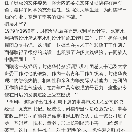
任了班级的文体委员，将班内的各项文体活动搞得有声有
色，赢得了同学的充分信任。这两次大学生涯，为封德华日
后的创业，奠定了坚实的知识基础。?
初展才华?
1979至1990年，封德华先后在嘉定水利局设计室、嘉定水
利勘察设计所从事水利设计和施工管理工作，同时担任水利
局团总支书记。这期间，封德华在技术工作和政工工作两方
面都取得了很好的成绩，也积累了许多实践经验，在同龄人
中脱颖而出。?
回顾这一段经历，封德华特别强调那几年团总支书记及大学
班委工作对他的锻炼。作为一名青年工作组织者，封德华表
现出的敏锐热情、相容性和亲和力等交际活动能力，把团的
工作搞得生气蓬勃，在青年中具有较强的号召力。这些都令
他在日后的发展道路上受益匪浅。?
1990年，封德华出任水利局下属的申嘉市政工程公司的总
经理、党支部书记。应该说，封德华当时是临危受命。申嘉
市政工程公司的前身是嘉定排灌工程总队，由于该公司底子
薄、基础差、技术力量弱，加上长期经营不善，已经 濒临
破产。这样一副烂摊子，对于“精明”的人，也许避之唯恐不