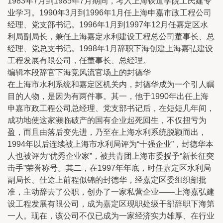
1983年7月到1985年7月期间，考入上海铁道学院工民建专
业学习。1990年3月到1996年1月任上海申嘉市政工程公司
经理、党支部书记。1996年1月到1997年12月任嘉定区水
利局副局长，兼任上海嘉定水利建设工程总公司董事长、总
经理、党总支书记。1998年1月辞职下海创建上海嘉弘建设
工程发展有限公司，任董事长、总经理。
编辑本段辞官下海竞风流官场上的封德华
在上海市水利系统和嘉定区机关内，封德华成为一个引人瞩
目的人物，是因为有两件事。其一，他于1990年出任上海
申嘉市政工程公司总经理、党支部书记后，在短短几年间，
成功地使这家濒临破产的国有企业起死回生，不仅扭亏为
盈，而且由落后变先进，乃至在上海水利系统脱颖而出，
1994年以后连续被上海市水利局评为“十强企业”，封德华本
人也被评为“优秀企业家”，被共青团上海市委授予“新长征突
击手”荣誉称号。其二，在1997年年底，时任嘉定区水利局
副局长、仕途上前程似锦的封德华，经嘉定区委组织部批
准，主动辞去了公职，创办了一家私营企业——上海嘉弘建
设工程发展有限公司，成为嘉定区现职处级干部辞职下海第
一人。现在，该公司不仅已成为一家经济实力雄厚、在行业