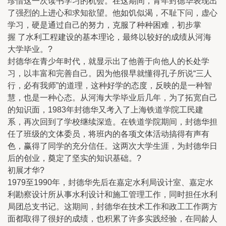
珍惜这一次读书学习的机会。在这期间，青年封德华表现出
了强烈的上进心和求知欲望。他如饥似渴，不耻下问，虚心
学习，硬是通过自己的努力，克服了种种困难，初步掌
握 了水利工程建设的基本理论，最终以较好的成绩从河海
大学毕业。?
封德华在青少年时代，就显示出了他善于向他人的长处学
习，以丰富和完善自己。因为他很早就懂得孔子所说“三人
行，必有我师”的道理，这种好学的态度，反映的是一种智
慧，也是一种心态。从河海大学毕业后几年，为了拓宽自己
的知识面，1983年封德华又考入了上海铁道学院工民建
系，再次回到了学校继续深造。在铁道学院期间，封德华担
任了班级的文体委员，将班内的各项文体活动搞得有声有
色，赢得了同学的充分信任。这两次大学生涯，为封德华日
后的创业，奠定了坚实的知识基础。?
初展才华?
1979至1990年，封德华先后在嘉定水利局设计室、嘉定水
利勘察设计所从事水利设计和施工管理工作，同时担任水利
局团总支书记。这期间，封德华在技术工作和政工工作两方
面都取得了很好的成绩，也积累了许多实践经验，在同龄人