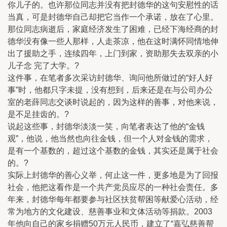
你儿子的。也许那位同志并没有把封德华的这句安慰性的话
当真，可是封德华自己却把它当作一个承诺，放在了心里。
那位同志病逝后，家庭经济发生了困难，已经下海经商的封
德华没有像一些人那样，人走茶凉，他在这时满怀同情地伸
出了援助之手，连续四年，上门到家，资助那失去双亲的小
儿子念 完了大学。?
这件事，在笔者多次采访封德华、询问他所做过的“好人好
事”时，他都只字未提，没有想到，后来还是在与公司办公
室的老薛同志交谈时说起的，因为这样的善事，对他来说，
是不足挂齿的。?
说起这些事，封德华淡淡一笑，向笔者表达了他的“金钱
观”，他说，他当然也向往金钱，但一个人对金钱的需求，
是有一个基数的，超过这个基数的金钱，其实还是属于社会
的。?
实际上封德华的善心义举，何止这一件，更多地是为了回报
社会，他把这看作是一个共产党员应尽的一种社会责任。多
年来，封德华每年都要参与社区扶贫帮困等献爱心活动，经
常为地方的文化建设、慈善事业和文体活动等捐款。2003
年他向自己的家乡捐赠50万元人民币，建立了“嘉弘慈善帮