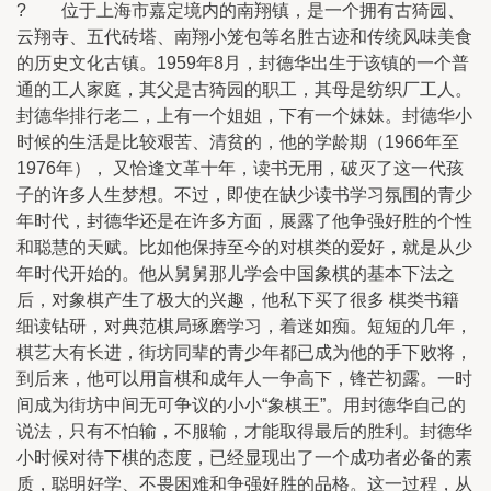
? 位于上海市嘉定境内的南翔镇，是一个拥有古猗园、
云翔寺、五代砖塔、南翔小笼包等名胜古迹和传统风味美食
的历史文化古镇。1959年8月，封德华出生于该镇的一个普
通的工人家庭，其父是古猗园的职工，其母是纺织厂工人。
封德华排行老二，上有一个姐姐，下有一个妹妹。封德华小
时候的生活是比较艰苦、清贫的，他的学龄期（1966年至
1976年）， 又恰逢文革十年，读书无用，破灭了这一代孩
子的许多人生梦想。不过，即使在缺少读书学习氛围的青少
年时代，封德华还是在许多方面，展露了他争强好胜的个性
和聪慧的天赋。比如他保持至今的对棋类的爱好，就是从少
年时代开始的。他从舅舅那儿学会中国象棋的基本下法之
后，对象棋产生了极大的兴趣，他私下买了很多 棋类书籍
细读钻研，对典范棋局琢磨学习，着迷如痴。短短的几年，
棋艺大有长进，街坊同辈的青少年都已成为他的手下败将，
到后来，他可以用盲棋和成年人一争高下，锋芒初露。一时
间成为街坊中间无可争议的小小“象棋王”。用封德华自己的
说法，只有不怕输，不服输，才能取得最后的胜利。封德华
小时候对待下棋的态度，已经显现出了一个成功者必备的素
质，聪明好学、不畏困难和争强好胜的品格。这一过程，从