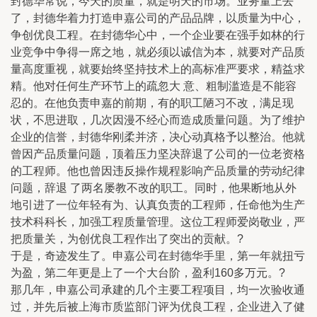
封德华常说，今天的质量，就是明天的市场。业务量上去
了，封德华着力打造申嘉公司的产品品牌，以质量为中心，
争创优良工程。在封德华心中，一个企业要在强手如林的行
业竞争中争得一席之地，就必须以诚信为本，就要对产品质
量高度重视，就要始终坚持技术上的高标准严要求，精益求
精。他对任何生产环节上的疏忽大 意、粗制滥造是不能容
忍的。在他负责申嘉的前期，有的职工陋习不改，满足现
状，不思进取，几次因漫不经心而造成质量问题。为了维护
企业的信誉，封德华刚柔并济，决心动真格予以整治。他就
曾因产品质量问题，顶着压力坚决辞退了公司的一位老资格
的工程师。他也曾因违反操作规程影响产品质量的劳动纪律
问题，辞退 了两名屡教不改的职工。同时，他果断地从外
地引进了一位年轻有为、认真负责的工程师，任命他为生产
技术科科长，加强工程质量管理。这位工程师爱岗敬业，严
把质量关，为创优良工程作出了突出的贡献。?
于是，奇迹发生了。申嘉公司在封德华手里，第一年就扭亏
为盈，第二年更是上了一个大台阶，盈利160多万元。?
那几年，申嘉公司承建的几个主要工程项目，均一次验收通
过，并先后被上海市质监部门评为优良工程，企业进入了健