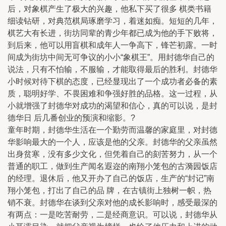
后，对象棋产生了极大的兴趣，他私下买了很多 棋类书籍
细读钻研，对典范棋局琢磨学习，着迷如痴。短短的几年，
棋艺大有长进，街坊同辈的青少年都已成为他的手下败将，
到后来，他可以用盲棋和成年人一争高下，锋芒初露。一时
间成为街坊中间无可争议的小小“象棋王”。用封德华自己的
说法，只有不怕输，不服输，才能取得最后的胜利。封德华
小时候对待下棋的态度，已经显现出了一个成功者必备的素
质，聪明好学、不畏困难和争强好胜的品格。这一过程，从
小就增强了封德华对成功的渴望和信心，真的可以说，是封
德华日 后几番创业的预演和缩影。?
童年时期，封德华生活在一个勤劳而温馨的家庭里，对封德
华影响最大的一个人，应该是他的父亲。封德华的父亲虽然
出身贫寒，没有多少文化，但凭着自己的刻苦努力，从一个
普通的职工，做到生产闻名遐迩的南翔小笼包的古漪园饭店
的经理。退休后，他又开办了自己的饭店，生产的“封记”南
翔小笼包，打出了自己的品 牌，在古镇街上独树一帜，热
销不衰。封德华在谈到父亲对他的成长影响时，感受最深的
有两点：一是吃苦耐劳，二是经商意识。可以说，封德华从