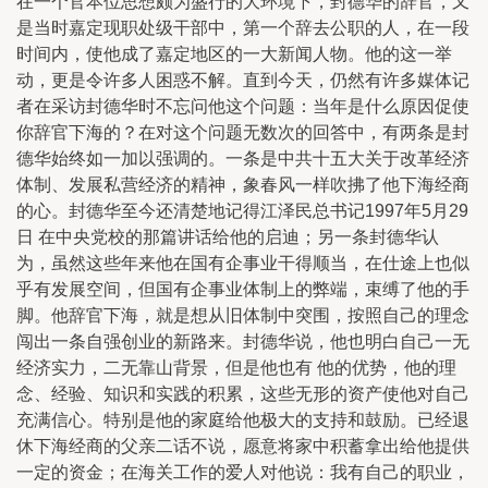
在一个官本位思想颇为盛行的大环境下，封德华的辞官，又
是当时嘉定现职处级干部中，第一个辞去公职的人，在一段
时间内，使他成了嘉定地区的一大新闻人物。他的这一举
动，更是令许多人困惑不解。直到今天，仍然有许多媒体记
者在采访封德华时不忘问他这个问题：当年是什么原因促使
你辞官下海的？在对这个问题无数次的回答中，有两条是封
德华始终如一加以强调的。一条是中共十五大关于改革经济
体制、发展私营经济的精神，象春风一样吹拂了他下海经商
的心。封德华至今还清楚地记得江泽民总书记1997年5月29
日 在中央党校的那篇讲话给他的启迪；另一条封德华认
为，虽然这些年来他在国有企事业干得顺当，在仕途上也似
乎有发展空间，但国有企事业体制上的弊端，束缚了他的手
脚。他辞官下海，就是想从旧体制中突围，按照自己的理念
闯出一条自强创业的新路来。封德华说，他也明白自己一无
经济实力，二无靠山背景，但是他也有 他的优势，他的理
念、经验、知识和实践的积累，这些无形的资产使他对自己
充满信心。特别是他的家庭给他极大的支持和鼓励。已经退
休下海经商的父亲二话不说，愿意将家中积蓄拿出给他提供
一定的资金；在海关工作的爱人对他说：我有自己的职业，