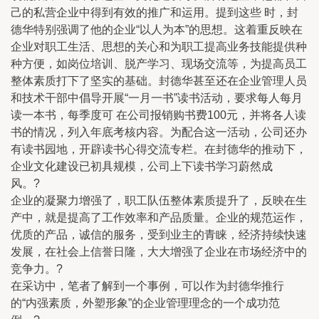
己的私营企业中得到有效的推广和运用。提到这些 时，封
德华特别强调了他的企业“以人为本”的思想。这着重反映在
企业对职工生活、思想的关心和为职工提高业务技能提供种
种方便，如岗位培训、脱产学习、现场交流等，为提高员工
整体素质打下了坚实的基础。封德华甚至还在企业管理人员
和技术干部中倡导开展“一月一书”读书活动，要求每人每月
读一本书，每季度可 在公司报销购书费100元，并将各人读
书的情况，列入年底考核内容。为配合这一活动，公司还办
有读书园地，开辟读书心得交流专栏。在封德华的推动下，
企业文化建设已初具规模，公司上下读书学习蔚然成
风。?
企业的凝聚力增强了，职工队伍整体素质提升了，反映在生
产中，就是提高了工作效率和产品质量。企业的规范运作，
优质的产品，诚信的服务，受到业主的青睐，经济持续快速
发展，在社会上信誉日隆，大大增强了企业在市场经济中的
竞争力。?
在采访中，笔者了解到一个事例，可以作为封德华推行
的“内强素质，外塑形象”的企业管理理念的一个成功范