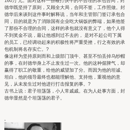
160万 元。面对这样一份鞭打快牛的不合理的承包合同，封
德华既坚持了原则，又顾全大局，合同不签，工作照做。封
德华后来谈到这件事时解释说，当年和主管部门签订承包合
同，目的就是为了消除国有企业吃大锅饭的弊端，如果他签
了那份不合理的合同，这样的承包就没有意义了，他个人得
不到奖金不说，最让他感到过不去的， 是对不起公司下属
的员工，已经调动起来的积极性将严重受挫，行之有效的承
包机制将名存实亡。?
像这样为坚持原则而和上级部门顶牛、甚至不怕丢掉乌纱帽
的事，在封德华身上不止发生过一次。他的这种倔脾气，却
赢得了职工的敬重，给他的威望加了分。而因为他的坦诚、
坦白，他的领导最终也都能理解他、支持他，重视他的意
见，从未发生过对他进行打击报复的事。?
古书上说：君子坦荡荡，小人常戚戚。在为人处事方面，封
德华显然是个坦荡荡的君子。
,