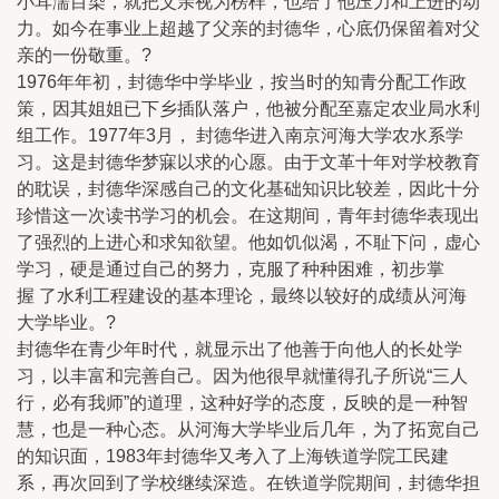
小耳濡目染，就把父亲视为榜样，也给了他压力和上进的动
力。如今在事业上超越了父亲的封德华，心底仍保留着对父
亲的一份敬重。?
1976年年初，封德华中学毕业，按当时的知青分配工作政
策，因其姐姐已下乡插队落户，他被分配至嘉定农业局水利
组工作。1977年3月， 封德华进入南京河海大学农水系学
习。这是封德华梦寐以求的心愿。由于文革十年对学校教育
的耽误，封德华深感自己的文化基础知识比较差，因此十分
珍惜这一次读书学习的机会。在这期间，青年封德华表现出
了强烈的上进心和求知欲望。他如饥似渴，不耻下问，虚心
学习，硬是通过自己的努力，克服了种种困难，初步掌
握 了水利工程建设的基本理论，最终以较好的成绩从河海
大学毕业。?
封德华在青少年时代，就显示出了他善于向他人的长处学
习，以丰富和完善自己。因为他很早就懂得孔子所说“三人
行，必有我师”的道理，这种好学的态度，反映的是一种智
慧，也是一种心态。从河海大学毕业后几年，为了拓宽自己
的知识面，1983年封德华又考入了上海铁道学院工民建
系，再次回到了学校继续深造。在铁道学院期间，封德华担