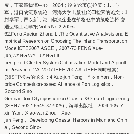
究，王家湾物流中心，2004；论文论著(1)论著：1.封学
军，港口物流系统论，河海大学出版社(2)EI检索的论文：1.
封学军，严以新，港口物流企业在价格战中的策略选择,交
通运输工程学报,Vol.5 No.2,2005-
62.Feng Xuejun,Zhang Li,The Quantitative Analysis and E
mpirical Research on Choosing The Inland Transportation
Mode,ICTE2007,ASCE，2007-73.FENG Xue-
jun,WANG Wei, JIANG Liu-
peng,Port Cluster System Optimization Model and Algorith
m Research,ICAL2007,IEEE,2007-8（IEEE同时检索）
(3)ISTP检索的论文：4.Xue-jun Feng，Yi-xin Yan，Non-
price Competition-based Alliance of Port Logistics，
Second Sino-
German Joint Symposium on Coastal &Ocean Engineering
(ISBN7-5027-6545-X/P.925)，海洋出版社，2004-105. Yi-
xin Yan，Xiao-yan Zhou，Xue-
jun Feng， Developing Coastal Harbors in Mainland Chin
a，Second Sino-