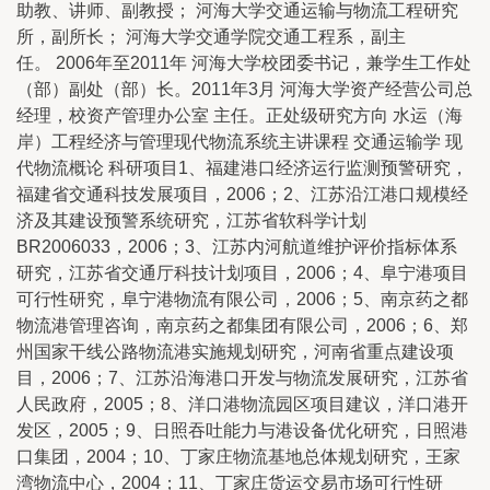
助教、讲师、副教授； 河海大学交通运输与物流工程研究
所，副所长； 河海大学交通学院交通工程系，副主
任。 2006年至2011年 河海大学校团委书记，兼学生工作处
（部）副处（部）长。2011年3月 河海大学资产经营公司总
经理，校资产管理办公室 主任。正处级研究方向 水运（海
岸）工程经济与管理现代物流系统主讲课程 交通运输学 现
代物流概论 科研项目1、福建港口经济运行监测预警研究，
福建省交通科技发展项目，2006；2、江苏沿江港口规模经
济及其建设预警系统研究，江苏省软科学计划
BR2006033，2006；3、江苏内河航道维护评价指标体系
研究，江苏省交通厅科技计划项目，2006；4、阜宁港项目
可行性研究，阜宁港物流有限公司，2006；5、南京药之都
物流港管理咨询，南京药之都集团有限公司，2006；6、郑
州国家干线公路物流港实施规划研究，河南省重点建设项
目，2006；7、江苏沿海港口开发与物流发展研究，江苏省
人民政府，2005；8、洋口港物流园区项目建议，洋口港开
发区，2005；9、日照吞吐能力与港设备优化研究，日照港
口集团，2004；10、丁家庄物流基地总体规划研究，王家
湾物流中心，2004；11、丁家庄货运交易市场可行性研